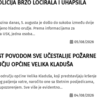
OLICIJA BRZO LOCIRALA I UHAPSILA
azina danas, 5. augusta je došlo do sukoba između dvije
ljeno hladno oružje. Prema informacijama za
a USK, jedna osoba...
05/08/2026
ST POVODOM SVE UČESTALIJE POŽARNE
ČJU OPĆINE VELIKA KLADUŠA
odručju općine Velika Kladuša, koji predstavljaju kršenje
g paljenja vatre, naročito one sa štetnim posljedicama,
ozorenjem. Sve više je evidentno...
04/08/2026