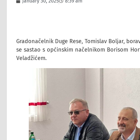
January 30, 2025
8:39 am
Gradonačelnik Duge Rese, Tomislav Boljar, boravi
se sastao s općinskim načelnikom Borisom Hor
Veladžićem.