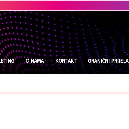
Ubistvo u Cazinu: Policija brzo locirala i uhapsila osumnjičenog
ETING
O NAMA
KONTAKT
GRANIČNI PRIJELA