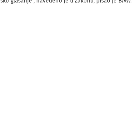
nsko glasanje”, navedeno je u Zakonu, pisao je
BIRN
.