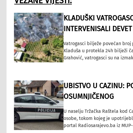
VEZANE VIJESTI:
KLADUŠKI VATROGASC
INTERVENISALI DEVET
Vatrogasci bilježe povećan broj
Kladuša u protekla 24h bilježi č
Grahović, vatrogasci su na izmak
UBISTVO U CAZINU: P
OSUMNJIČENOG
U naselju Tržačka Raštela kod C
osobe, tokom kojeg je upotrijeb
portal Radiosarajevo.ba iz MUP-