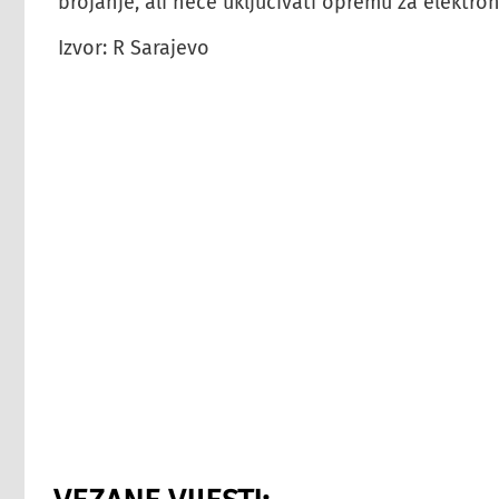
brojanje, ali neće uključivati opremu za elektro
Izvor: R Sarajevo