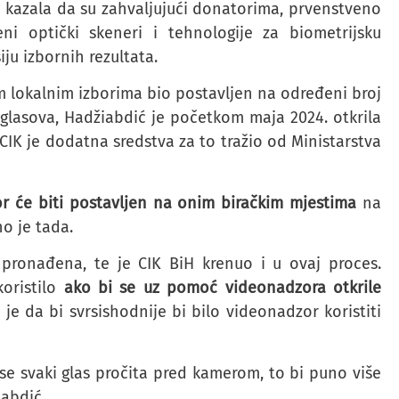
 kazala da su zahvaljujući donatorima, prvenstveno
ni optički skeneri i tehnologije za biometrijsku
siju izbornih rezultata.
m lokalnim izborima bio postavljen na određeni broj
e glasova, Hadžiabdić je početkom maja 2024. otkrila
CIK je dodatna sredstva za to tražio od Ministarstva
r će biti postavljen na onim biračkim mjestima
na
no je tada.
pronađena, te je CIK BiH krenuo i u ovaj proces.
koristilo
ako bi se uz pomoć videonadzora otkrile
 je da bi svrsishodnije bi bilo videonadzor koristiti
 se svaki glas pročita pred kamerom, to bi puno više
iabdić.