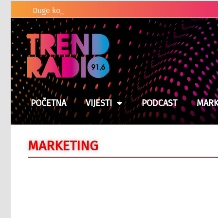
Duge kolone vozila na graničnim pre
POČETNA
VIJESTI
PODCAST
MARK
MARKETING