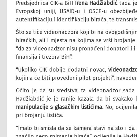
Predsjednica CIK-a BiH
Irena Hadžiabdić
tada je
Evropskoj uniji, USAID-u i OSCE-u obezbijeđe
autentifikaciju i identifikaciju birača, te transmi
Što se tiče videonadzora koji bi na ovogodišnji
biračkih, ali i mjesta na kojima se vrši brojanj
“da za videonadzor nisu pronađeni donatori i i 
finansija i trezora BiH”.
“Ukoliko CIK dobije dodatni novac,
videonadzo
kojima će biti provedeni pilot projekti”, navede
Očito je da su sredstva za videonadzor sada 
Hadžiabdić je je ranije kazala da bi svakako 
manipulacije s glasačkim listićima.
No, ocijenila
pri brojanju listića.
“Imalo bi smisla da se kamera stavi na sto i da
značilo nego snimanje birača”, ocijenila je Hadž