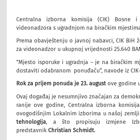
Centralna izborna komisija (CIK) Bosne 
videonadzora s ugradnjom na biračkim mjestima
Prema obavještenju o javnoj nabavci, CIK BiH 
za videonadzor u ukupnoj vrijednosti 25.640 BA
“Mjesto isporuke i ugradnja – je na biračkim m
dostaviti odabranom ponuđaču”, navode iz CIK-
Rok za prijem ponuda je 23. august
ove godine u 
Ovaj događaj je nesumnjivo značajan za demokrat
ranije ove godine, Centralna izborna komisij
ovogodišnjim Lokalnim izborima u našoj zemlji 
tehnologija
, a što propisuju izmjene Iz
predstavnik
Christian Schmidt
.