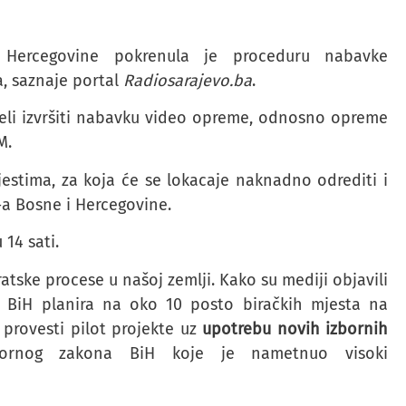
i Hercegovine pokrenula je proceduru nabavke
, saznaje portal
Radiosarajevo.ba
.
želi izvršiti nabavku video opreme, odnosno opreme
M.
jestima, za koja će se lokacaje naknadno odrediti i
a Bosne i Hercegovine.
14 sati.
ske procese u našoj zemlji. Kako su mediji objavili
a BiH planira na oko 10 posto biračkih mjesta na
provesti pilot projekte uz
upotrebu novih izbornih
bornog zakona BiH koje je nametnuo visoki