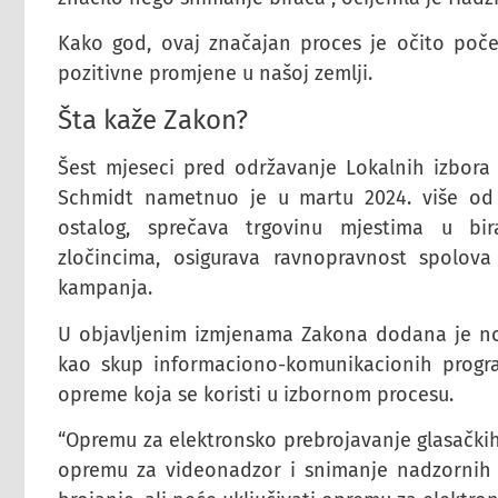
Kako god, ovaj značajan proces je očito počeo,
pozitivne promjene u našoj zemlji.
Šta kaže Zakon?
Šest mjeseci pred održavanje Lokalnih izbora u
Schmidt nametnuo je u martu 2024. više od 
ostalog, sprečava trgovinu mjestima u bi
zločincima, osigurava ravnopravnost spolova
kampanja.
U objavljenim izmjenama Zakona dodana je no
kao skup informaciono-komunikacionih progra
opreme koja se koristi u izbornom procesu.
“Opremu za elektronsko prebrojavanje glasačkih l
opremu za videonadzor i snimanje nadzornih 