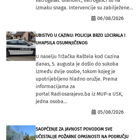
vatrogasac Grahović, vatrogasci su na
izmaku snaga. Intervencije su zabilježene...
06/08/2026
UBISTVO U CAZINU: POLICIJA BRZO LOCIRALA I
UHAPSILA OSUMNJIČENOG
U naselju Tržačka Raštela kod Cazina
danas, 5. augusta je došlo do sukoba
između dvije osobe, tokom kojeg je
upotrijebljeno hladno oružje. Prema
informacijama za
portal Radiosarajevo.ba iz MUP-a USK,
jedna osoba...
05/08/2026
SAOPĆENJE ZA JAVNOST POVODOM SVE
UČESTALIJE POŽARNE OPASNOSTI NA PODRUČJU