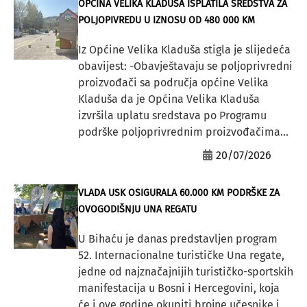
OPĆINA VELIKA KLADUŠA ISPLATILA SREDSTVA ZA
POLJOPIVREDU U IZNOSU OD 480 000 KM
Iz Općine Velika Kladuša stigla je slijedeća
obavijest: -Obavještavaju se poljoprivredni
proizvođači sa područja općine Velika
Kladuša da je Općina Velika Kladuša
izvršila uplatu sredstava po Programu
podrške poljoprivrednim proizvođačima...
20/07/2026
VLADA USK OSIGURALA 60.000 KM PODRŠKE ZA
OVOGODIŠNJU UNA REGATU
U Bihaću je danas predstavljen program
52. Internacionalne turističke Una regate,
jedne od najznačajnijih turističko-sportskih
manifestacija u Bosni i Hercegovini, koja
će i ove godine okupiti brojne učesnike i