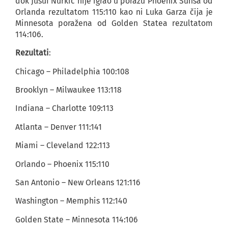
dok Jusuf Nurkić nije igrao u porazu Phoenix Sunsa od
Orlanda rezultatom 115:110 kao ni Luka Garza čija je
Minnesota poražena od Golden Statea rezultatom
114:106.
Rezultati
:
Chicago – Philadelphia 100:108
Brooklyn – Milwaukee 113:118
Indiana – Charlotte 109:113
Atlanta – Denver 111:141
Miami – Cleveland 122:113
Orlando – Phoenix 115:110
San Antonio – New Orleans 121:116
Washington – Memphis 112:140
Golden State – Minnesota 114:106