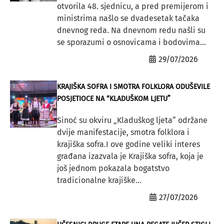
otvorila 48. sjednicu, a pred premijerom i
ministrima našlo se dvadesetak tačaka
dnevnog reda. Na dnevnom redu našli su
se sporazumi o osnovicama i bodovima...
29/07/2026
KRAJIŠKA SOFRA I SMOTRA FOLKLORA ODUŠEVILE
POSJETIOCE NA “KLADUŠKOM LJETU”
Sinoć su okviru „Kladuškog ljeta“ održane
dvije manifestacije, smotra folklora i
krajiška sofra.I ove godine veliki interes
građana izazvala je Krajiška sofra, koja je
još jednom pokazala bogatstvo
tradicionalne krajiške...
27/07/2026