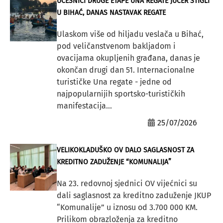
UČESNICI DRUGE ETAPE UNA REGATE JUČER STIGLI
U BIHAĆ, DANAS NASTAVAK REGATE
Ulaskom više od hiljadu veslača u Bihać,
pod veličanstvenom bakljadom i
ovacijama okupljenih građana, danas je
okončan drugi dan 51. Internacionalne
turističke Una regate - jedne od
najpopularnijih sportsko-turističkih
manifestacija...
25/07/2026
VELIKOKLADUŠKO OV DALO SAGLASNOST ZA
KREDITNO ZADUŽENJE “KOMUNALIJA”
Na 23. redovnoj sjednici OV vijećnici su
dali saglasnost za kreditno zaduženje JKUP
“Komunalije” u iznosu od 3.700 000 KM.
Prilikom obrazloženja za kreditno