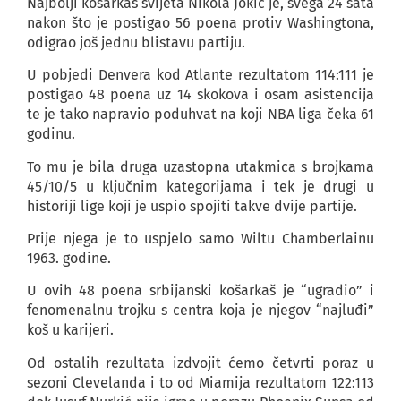
Najbolji košarkaš svijeta Nikola Jokić je, svega 24 sata
nakon što je postigao 56 poena protiv Washingtona,
odigrao još jednu blistavu partiju.
U pobjedi Denvera kod Atlante rezultatom 114:111 je
postigao 48 poena uz 14 skokova i osam asistencija
te je tako napravio poduhvat na koji NBA liga čeka 61
godinu.
To mu je bila druga uzastopna utakmica s brojkama
45/10/5 u ključnim kategorijama i tek je drugi u
historiji lige koji je uspio spojiti takve dvije partije.
Prije njega je to uspjelo samo Wiltu Chamberlainu
1963. godine.
U ovih 48 poena srbijanski košarkaš je “ugradio” i
fenomenalnu trojku s centra koja je njegov “najluđi”
koš u karijeri.
Od ostalih rezultata izdvojit ćemo četvrti poraz u
sezoni Clevelanda i to od Miamija rezultatom 122:113