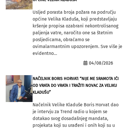
Usljed porasta broja požara na području
općine Velika Kladuša, koji predstavljaju
kršenje propisa ozabrani nekontrolisanog
paljenja vatre, naročito one sa štetnim
posljedicama, obraćamo se
ovimalarmantnim upozorenjem. Sve više je
evidentno...
04/08/2026
NAČELNIK BORIS HORVAT: “NIJE ME SRAMOTA IĆI
OD VRATA DO VRATA I TRAŽITI NOVAC ZA VELIKU
KLADUŠU”
Načelnik Velike Kladuše Boris Horvat dao
je intervju za Trend radio u kojem se
dotakao svog dosadašnjeg mandata,
projekata koji su urađeni i onih koji su u