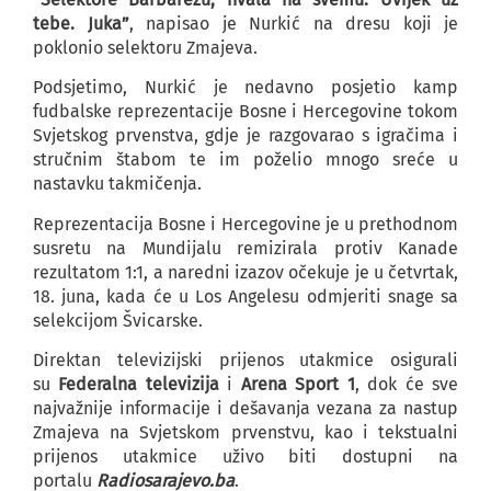
tebe. Juka”
, napisao je Nurkić na dresu koji je
poklonio selektoru Zmajeva.
Podsjetimo, Nurkić je nedavno posjetio kamp
fudbalske reprezentacije Bosne i Hercegovine tokom
Svjetskog prvenstva, gdje je razgovarao s igračima i
stručnim štabom te im poželio mnogo sreće u
nastavku takmičenja.
Reprezentacija Bosne i Hercegovine je u prethodnom
susretu na Mundijalu remizirala protiv Kanade
rezultatom 1:1, a naredni izazov očekuje je u četvrtak,
18. juna, kada će u Los Angelesu odmjeriti snage sa
selekcijom Švicarske.
Direktan televizijski prijenos utakmice osigurali
su
Federalna televizija
i
Arena Sport 1
, dok će sve
najvažnije informacije i dešavanja vezana za nastup
Zmajeva na Svjetskom prvenstvu, kao i tekstualni
prijenos utakmice uživo biti dostupni na
portalu
Radiosarajevo.ba
.