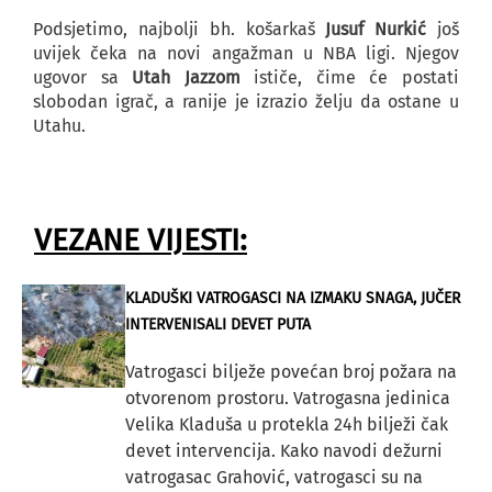
Podsjetimo, najbolji bh. košarkaš
Jusuf Nurkić
još
uvijek čeka na novi angažman u NBA ligi. Njegov
ugovor sa
Utah Jazzom
ističe, čime će postati
slobodan igrač, a ranije je izrazio želju da ostane u
Utahu.
VEZANE VIJESTI:
KLADUŠKI VATROGASCI NA IZMAKU SNAGA, JUČER
INTERVENISALI DEVET PUTA
Vatrogasci bilježe povećan broj požara na
otvorenom prostoru. Vatrogasna jedinica
Velika Kladuša u protekla 24h bilježi čak
devet intervencija. Kako navodi dežurni
vatrogasac Grahović, vatrogasci su na