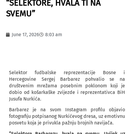
“SELEKTORE, HVALA TI NA
SVEMU”
June 17, 2026
8:03 am
Selektor fudbalske reprezentacije Bosne i
Hercegovine Sergej Barbarez pohvalio se na
društvenim mrežama posebnim poklonom koji je
dobio od košarkaške zvijezde i reprezentativca BiH
Jusufa Nurkića.
Barbarez je na svom Instagram profilu objavio
fotografiju potpisanog Nurkićevog dresa, uz emotivnu
posvetu koja je privukla pažnju brojnih navijača.
“Selektore Barbarezu, hvala na svemu. Uvijek uz