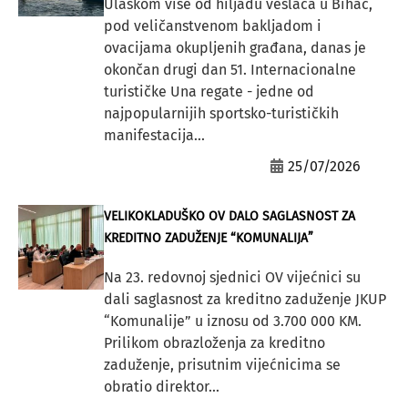
Ulaskom više od hiljadu veslača u Bihać,
pod veličanstvenom bakljadom i
ovacijama okupljenih građana, danas je
okončan drugi dan 51. Internacionalne
turističke Una regate - jedne od
najpopularnijih sportsko-turističkih
manifestacija...
25/07/2026
VELIKOKLADUŠKO OV DALO SAGLASNOST ZA
KREDITNO ZADUŽENJE “KOMUNALIJA”
Na 23. redovnoj sjednici OV vijećnici su
dali saglasnost za kreditno zaduženje JKUP
“Komunalije” u iznosu od 3.700 000 KM.
Prilikom obrazloženja za kreditno
zaduženje, prisutnim vijećnicima se
obratio direktor...