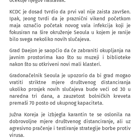
očekuje njegov nastavak.
KCDC je dosad tvrdio da prvi val nije zaista završen.
Ipak, Jeong tvrdi da je praznični vikend početkom
maja označio početak novog vala infekcija koji je
fokusiran na šire okruženje Seoula u kojem je ranije
bilo svega nekoliko novih slučajeva.
Grad Daejon je saopćio da će zabraniti okupljanja na
javnim prostorima kao što su muzeji i biblioteke
nakon što su otkriveni novi mali klasteri.
Gradonačelnik Seoula je upozorio da bi grad mogao
vratiti striktne mjere društvenog distanciranja
ukoliko prosjek novih slučajeva bude veći od 30 u
naredna tri dana, a zauzetost bolničkih kreveta
premaši 70 posto od ukupnog kapaciteta.
Južna Koreja je izbjegla karantin te se oslonila na
dobrovoljne mjere društvenog distanciranje, ali uz
agresivno pračenje i testiranje strategije borbe protiv
virusa.