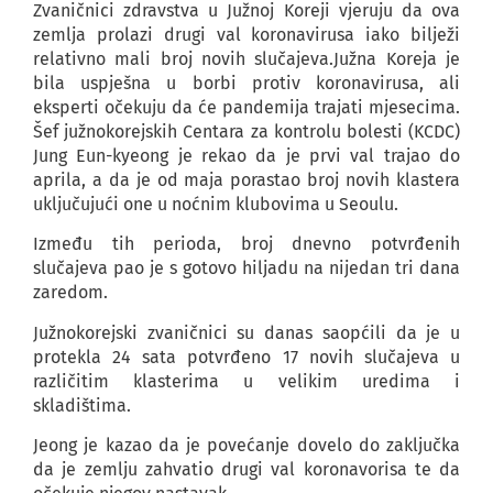
Zvaničnici zdravstva u Južnoj Koreji vjeruju da ova
zemlja prolazi drugi val koronavirusa iako bilježi
relativno mali broj novih slučajeva.Južna Koreja je
bila uspješna u borbi protiv koronavirusa, ali
eksperti očekuju da će pandemija trajati mjesecima.
Šef južnokorejskih Centara za kontrolu bolesti (KCDC)
Jung Eun-kyeong je rekao da je prvi val trajao do
aprila, a da je od maja porastao broj novih klastera
uključujući one u noćnim klubovima u Seoulu.
Između tih perioda, broj dnevno potvrđenih
slučajeva pao je s gotovo hiljadu na nijedan tri dana
zaredom.
Južnokorejski zvaničnici su danas saopćili da je u
protekla 24 sata potvrđeno 17 novih slučajeva u
različitim klasterima u velikim uredima i
skladištima.
Jeong je kazao da je povećanje dovelo do zaključka
da je zemlju zahvatio drugi val koronavorisa te da