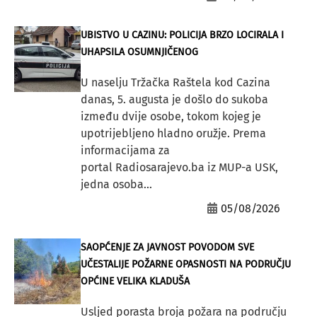
UBISTVO U CAZINU: POLICIJA BRZO LOCIRALA I
UHAPSILA OSUMNJIČENOG
U naselju Tržačka Raštela kod Cazina
danas, 5. augusta je došlo do sukoba
između dvije osobe, tokom kojeg je
upotrijebljeno hladno oružje. Prema
informacijama za
portal Radiosarajevo.ba iz MUP-a USK,
jedna osoba...
05/08/2026
SAOPĆENJE ZA JAVNOST POVODOM SVE
UČESTALIJE POŽARNE OPASNOSTI NA PODRUČJU
OPĆINE VELIKA KLADUŠA
Usljed porasta broja požara na području