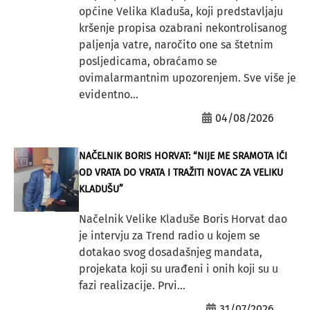
općine Velika Kladuša, koji predstavljaju
kršenje propisa ozabrani nekontrolisanog
paljenja vatre, naročito one sa štetnim
posljedicama, obraćamo se
ovimalarmantnim upozorenjem. Sve više je
evidentno...
04/08/2026
NAČELNIK BORIS HORVAT: “NIJE ME SRAMOTA IĆI
OD VRATA DO VRATA I TRAŽITI NOVAC ZA VELIKU
KLADUŠU”
Načelnik Velike Kladuše Boris Horvat dao
je intervju za Trend radio u kojem se
dotakao svog dosadašnjeg mandata,
projekata koji su urađeni i onih koji su u
fazi realizacije. Prvi...
31/07/2026