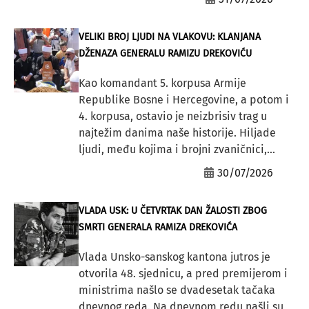
VELIKI BROJ LJUDI NA VLAKOVU: KLANJANA
DŽENAZA GENERALU RAMIZU DREKOVIĆU
Kao komandant 5. korpusa Armije
Republike Bosne i Hercegovine, a potom i
4. korpusa, ostavio je neizbrisiv trag u
najtežim danima naše historije. Hiljade
ljudi, među kojima i brojni zvaničnici,...
30/07/2026
VLADA USK: U ČETVRTAK DAN ŽALOSTI ZBOG
SMRTI GENERALA RAMIZA DREKOVIĆA
Vlada Unsko-sanskog kantona jutros je
otvorila 48. sjednicu, a pred premijerom i
ministrima našlo se dvadesetak tačaka
dnevnog reda. Na dnevnom redu našli su