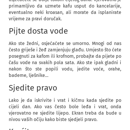
primamljivo da uzmete kafu usput do kancelarije,
eventualno neki kroasan, ali morate da isplanirate
vrijeme za pravi doručak.
Pijte dosta vode
Ako ste žedni, osjećaćete se umorno. Mnogi od nas
često griješe i žeđ zamjenjuju glađu. Umjesto što ćete
posegnuti za kafom ili krofnom, probajte da pijete po
čašu vode na svakih pola sata. Ako ste ipak gladni i
nakon što ste popili vodu, jedite voće, orahe,
bademe, lješnike…
Sjedite pravo
Lako je da iskrivite i vrat i kičmu kada sjedite po
cijeli dan. Ako vas često bole leđa i vrat, onda
vjerovatno ne sjedite lijepo. Ekran treba da bude u
nivou vaših očiju kako biste sjedjeli pravo.