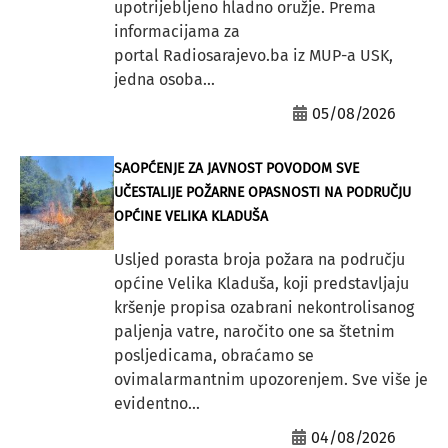
upotrijebljeno hladno oružje. Prema
informacijama za
portal Radiosarajevo.ba iz MUP-a USK,
jedna osoba...
05/08/2026
SAOPĆENJE ZA JAVNOST POVODOM SVE
UČESTALIJE POŽARNE OPASNOSTI NA PODRUČJU
OPĆINE VELIKA KLADUŠA
Usljed porasta broja požara na području
općine Velika Kladuša, koji predstavljaju
kršenje propisa ozabrani nekontrolisanog
paljenja vatre, naročito one sa štetnim
posljedicama, obraćamo se
ovimalarmantnim upozorenjem. Sve više je
evidentno...
04/08/2026