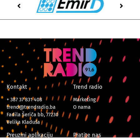
Kontakt
Trend radio
+ 387 37 831 408
Marketing
trend@trendradio.ba
O nama
Fadila Šeriča bb, 77230
Velika Kladuša
Preuzmi aplikaciju
Pratite nas