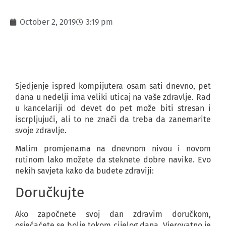
October 2, 2019
3:19 pm
Sjedjenje ispred kompijutera osam sati dnevno, pet
dana u nedelji ima veliki uticaj na vaše zdravlje. Rad
u kancelariji od devet do pet može biti stresan i
iscrpljujući, ali to ne znači da treba da zanemarite
svoje zdravlje.
Malim promjenama na dnevnom nivou i novom
rutinom lako možete da steknete dobre navike. Evo
nekih savjeta kako da budete zdraviji:
Doručkujte
Ako započnete svoj dan zdravim doručkom,
osjećaćete se bolje tokom cijelog dana. Vjerovatno je