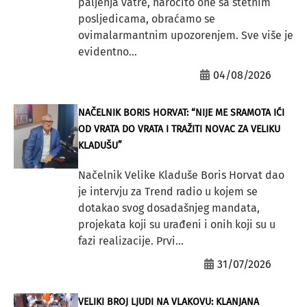
paljenja vatre, naročito one sa štetnim
posljedicama, obraćamo se
ovimalarmantnim upozorenjem. Sve više je
evidentno...
04/08/2026
NAČELNIK BORIS HORVAT: “NIJE ME SRAMOTA IĆI
OD VRATA DO VRATA I TRAŽITI NOVAC ZA VELIKU
KLADUŠU”
Načelnik Velike Kladuše Boris Horvat dao
je intervju za Trend radio u kojem se
dotakao svog dosadašnjeg mandata,
projekata koji su urađeni i onih koji su u
fazi realizacije. Prvi...
31/07/2026
VELIKI BROJ LJUDI NA VLAKOVU: KLANJANA