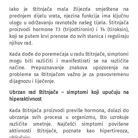
Iako je štitnjača mala žlijezda smještena na
prednjem dijelu vrata, njezina funkcija ima ključnu
ulogu u održavanju ravnoteže našeg tijela. Štitnjača
proizvodi hormone T3 (trijodtironin) i T4 (tiroksin),
koji se putem krvi prenose do svih stanica i reguliraju
njihov rad.
Kada dođe do poremećaja u radu štitnjače, simptomi
mogu biti različiti i manifestirati se na različite
načine. Prepoznavanje znakova upozorenja na
probleme sa štitnjačom važno je za pravovremenu
dijagnozu i liječenje.
Ubrzan rad štitnjače – simptomi koji upućuju na
hiperaktivnost
Kada štitnjača proizvodi previše hormona, dolazi do
ubrzanja svih procesa u organizmu, što uzrokuje
različite smetnje. Najčešći simptomi povišene
aktivnosti štitnjače, poznate kao hipertireoza,
uključuju: