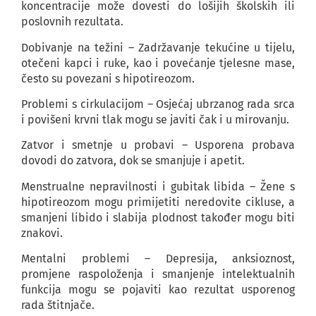
koncentracije može dovesti do lošijih školskih ili
poslovnih rezultata.
Dobivanje na težini – Zadržavanje tekućine u tijelu,
otečeni kapci i ruke, kao i povećanje tjelesne mase,
često su povezani s hipotireozom.
Problemi s cirkulacijom – Osjećaj ubrzanog rada srca
i povišeni krvni tlak mogu se javiti čak i u mirovanju.
Zatvor i smetnje u probavi – Usporena probava
dovodi do zatvora, dok se smanjuje i apetit.
Menstrualne nepravilnosti i gubitak libida – Žene s
hipotireozom mogu primijetiti neredovite cikluse, a
smanjeni libido i slabija plodnost također mogu biti
znakovi.
Mentalni problemi – Depresija, anksioznost,
promjene raspoloženja i smanjenje intelektualnih
funkcija mogu se pojaviti kao rezultat usporenog
rada štitnjače.