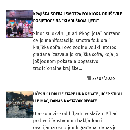
KRAJIŠKA SOFRA I SMOTRA FOLKLORA ODUŠEVILE
POSJETIOCE NA “KLADUŠKOM LJETU”
Sinoć su okviru „Kladuškog ljeta“ održane
dvije manifestacije, smotra folklora i
krajiška sofra.I ove godine veliki interes
građana izazvala je Krajiška sofra, koja je
još jednom pokazala bogatstvo
tradicionalne krajiške...
27/07/2026
UČESNICI DRUGE ETAPE UNA REGATE JUČER STIGLI
U BIHAĆ, DANAS NASTAVAK REGATE
Ulaskom više od hiljadu veslača u Bihać,
pod veličanstvenom bakljadom i
ovacijama okupljenih građana, danas je