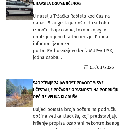
UHAPSILA OSUMNJIČENOG
U naselju Tržačka Raštela kod Cazina
danas, 5. augusta je došlo do sukoba
između dvije osobe, tokom kojeg je
upotrijebljeno hladno oružje. Prema
informacijama za
portal Radiosarajevo.ba iz MUP-a USK,
jedna osoba...
05/08/2026
SAOPĆENJE ZA JAVNOST POVODOM SVE
UČESTALIJE POŽARNE OPASNOSTI NA PODRUČJU
OPĆINE VELIKA KLADUŠA
Usljed porasta broja požara na području
općine Velika Kladuša, koji predstavljaju
kršenje propisa ozabrani nekontrolisanog