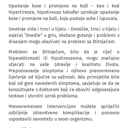
Opadanje kose i promjene na koži – Kao i kod
hipertireoze, hipotireoza također uzrokuje opadanje
kose i promjene na koži, koja postaje suha i ispucala.
Smetnje vida i trnci u tijelu – Dvoslike, trnci u tijelu i
osjećaj “knedle” u grlu, otežano gutanje i problemi s
disanjem mogu ukazivati na problem sa štitnjačom.
Problemi sa štitnjačom, bilo da je riječ o
hiperaktivnosti ili hipotireozama, mogu značajno
utjecati na vaše zdravlje i kvalitetu života.
Prepoznavanje simptoma i njihovo pravovremeno
liječenje od ključne su važnosti. Ako primijetite bilo
koji od gore navedenih simptoma, savjetuje se da se
konzultujete s doktorom koji će obaviti odgovarajuće
testove i utvrditi uzrok problema.
Pravovremenom intervencijom možete spriječiti
ozbiljnije zdravstvene komplikacije i ponovno
uspostaviti ravnotežu u svom organizmu.