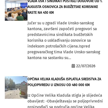
VLADA USK I SINDIKATI POSTIGLI DOGOVOR: OD 1.
AUGUSTA OSNOVICA ZA BUDŽETSKE KORISNIKE
RASTE NA 450 KM
Jučer su u zgradi Vlade Unsko-sanskog
kantona, završeni započeti pregovori sa
predstavnicima sindikata budžetskih
korisnika o usklađivanju osnovice sa
indeksom potrošačkih cijena.Ispred
pregovaračkog tima Vlade Unsko-sanskog
kantona na sastanku su...
22/07/2026
OPĆINA VELIKA KLADUŠA ISPLATILA SREDSTVA ZA
POLJOPIVREDU U IZNOSU OD 480 000 KM
Iz Općine Velika Kladuša stigla je slijedeća
obavijest: -Obavještavaju se poljoprivredni
proizvođači sa područja općine Velika