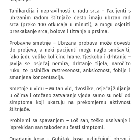
Tahikardija i nepravilnosti u radu srca – Pacijenti s
ubrzanim radom štitnjače često imaju ubrzan rad
srca (preko 100 otkucaja u minuti), a mogu osjetiti
preskakanje srca, bolove i titranje u prsima.
Probavne smetnje – Ubrzana probava može dovesti
do proljeva, a neki pacijenti mogu naglo smršaviti,
iako jedu velike količine hrane. Tjeskoba i drhtanje –
Javlja se osjećaj nemira, drhtanje tijela, naročito
ruku, te psihička rastresenost, anksioznost, fobije i
smanjena koncentracija.
Smetnje u vidu – Mutan vid, dvoslike, osjećaj žuljanja
u očima i otežano zatvaranje vjeđa samo su neki od
simptoma koji ukazuju na prekomjernu aktivnost
štitnjače.
Problemi sa spavanjem – Loš san, teško usnivanje i
isprekidan san također su česti simptomi.
Opadanje kose – Gubitak kose, uključujući obrve i