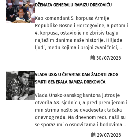
DŽENAZA GENERALU RAMIZU DREKOVIĆU
Kao komandant 5. korpusa Armije
Republike Bosne i Hercegovine, a potom i
4. korpusa, ostavio je neizbrisiv trag u
najtežim danima naše historije. Hiljade
ljudi, među kojima i brojni zvaničnici,...
30/07/2026
VLADA USK: U ČETVRTAK DAN ŽALOSTI ZBOG
SMRTI GENERALA RAMIZA DREKOVIĆA
Vlada Unsko-sanskog kantona jutros je
otvorila 48. sjednicu, a pred premijerom i
ministrima našlo se dvadesetak tačaka
dnevnog reda. Na dnevnom redu našli su
se sporazumi o osnovicama i bodovima...
29/07/2026