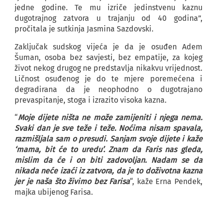
jedne godine. Te mu izriče jedinstvenu kaznu
dugotrajnog zatvora u trajanju od 40 godina”,
pročitala je sutkinja Jasmina Sazdovski.
Zaključak sudskog vijeća je da je osuđen Adem
Šuman, osoba bez savjesti, bez empatije, za kojeg
život nekog drugog ne predstavlja nikakvu vrijednost.
Ličnost osuđenog je do te mjere poremećena i
degradirana da je neophodno o dugotrajano
prevaspitanje, stoga i izrazito visoka kazna.
“
Moje dijete ništa ne može zamijeniti i njega nema.
Svaki dan je sve teže i teže. Noćima nisam spavala,
razmišljala sam o presudi. Sanjam svoje dijete i kaže
‘mama, bit će to uredu’. Znam da Faris nas gleda,
mislim da će i on biti zadovoljan. Nadam se da
nikada neće izaći iz zatvora, da je to doživotna kazna
jer je naša što živimo bez Farisa
“, kaže Erna Pendek,
majka ubijenog Farisa.