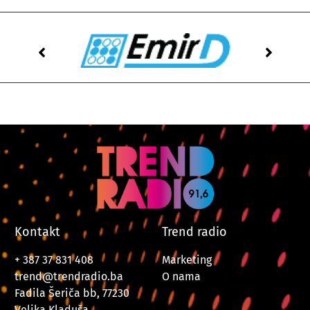
Kontakt
Trend radio
+ 387 37 831 408
Marketing
trend@trendradio.ba
O nama
Fadila Šeriča bb, 77230
Velika Kladuša