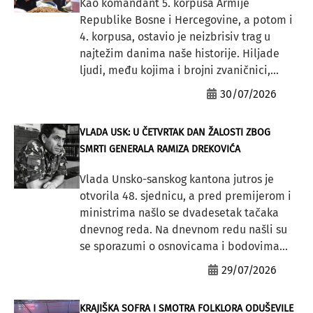
Kao komandant 5. korpusa Armije
Republike Bosne i Hercegovine, a potom i
4. korpusa, ostavio je neizbrisiv trag u
najtežim danima naše historije. Hiljade
ljudi, među kojima i brojni zvaničnici,...
30/07/2026
VLADA USK: U ČETVRTAK DAN ŽALOSTI ZBOG
SMRTI GENERALA RAMIZA DREKOVIĆA
Vlada Unsko-sanskog kantona jutros je
otvorila 48. sjednicu, a pred premijerom i
ministrima našlo se dvadesetak tačaka
dnevnog reda. Na dnevnom redu našli su
se sporazumi o osnovicama i bodovima...
29/07/2026
KRAJIŠKA SOFRA I SMOTRA FOLKLORA ODUŠEVILE