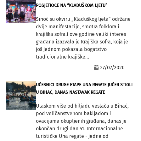
POSJETIOCE NA “KLADUŠKOM LJETU”
Sinoć su okviru „Kladuškog ljeta“ održane
dvije manifestacije, smotra folklora i
krajiška sofra.I ove godine veliki interes
građana izazvala je Krajiška sofra, koja je
još jednom pokazala bogatstvo
tradicionalne krajiške...
27/07/2026
UČESNICI DRUGE ETAPE UNA REGATE JUČER STIGLI
U BIHAĆ, DANAS NASTAVAK REGATE
Ulaskom više od hiljadu veslača u Bihać,
pod veličanstvenom bakljadom i
ovacijama okupljenih građana, danas je
okončan drugi dan 51. Internacionalne
turističke Una regate - jedne od