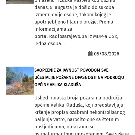
U naselju Tržačka Raštela kod Cazina
danas, 5. augusta je došlo do sukoba
između dvije osobe, tokom kojeg je
upotrijebljeno hladno oružje. Prema
informacijama za
portal Radiosarajevo.ba iz MUP-a USK,
jedna osoba...
05/08/2026
SAOPĆENJE ZA JAVNOST POVODOM SVE
UČESTALIJE POŽARNE OPASNOSTI NA PODRUČJU
OPĆINE VELIKA KLADUŠA
Usljed porasta broja požara na području
općine Velika Kladuša, koji predstavljaju
kršenje propisa ozabrani nekontrolisanog
paljenja vatre, naročito one sa štetnim
posljedicama, obraćamo se
ovimalarmantnim upozorenjem. Sve više je