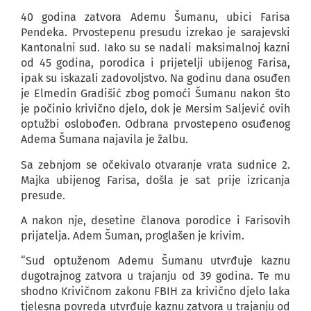
40 godina zatvora Ademu Šumanu, ubici Farisa
Pendeka. Prvostepenu presudu izrekao je sarajevski
Kantonalni sud. Iako su se nadali maksimalnoj kazni
od 45 godina, porodica i prijetelji ubijenog Farisa,
ipak su iskazali zadovoljstvo. Na godinu dana osuđen
je Elmedin Gradišić zbog pomoći Šumanu nakon što
je počinio krivično djelo, dok je Mersim Saljević ovih
optužbi oslobođen. Odbrana prvostepeno osuđenog
Adema Šumana najavila je žalbu.
Sa zebnjom se očekivalo otvaranje vrata sudnice 2.
Majka ubijenog Farisa, došla je sat prije izricanja
presude.
A nakon nje, desetine članova porodice i Farisovih
prijatelja. Adem Šuman, proglašen je krivim.
“Sud optuženom Ademu Šumanu utvrđuje kaznu
dugotrajnog zatvora u trajanju od 39 godina. Te mu
shodno Krivičnom zakonu FBIH za krivično djelo laka
tjelesna povreda utvrđuje kaznu zatvora u trajanju od