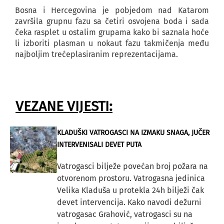
Bosna i Hercegovina je pobjedom nad Katarom
završila grupnu fazu sa četiri osvojena boda i sada
čeka rasplet u ostalim grupama kako bi saznala hoće
li izboriti plasman u nokaut fazu takmičenja među
najboljim trećeplasiranim reprezentacijama.
VEZANE VIJESTI:
KLADUŠKI VATROGASCI NA IZMAKU SNAGA, JUČER
INTERVENISALI DEVET PUTA
Vatrogasci bilježe povećan broj požara na
otvorenom prostoru. Vatrogasna jedinica
Velika Kladuša u protekla 24h bilježi čak
devet intervencija. Kako navodi dežurni
vatrogasac Grahović, vatrogasci su na