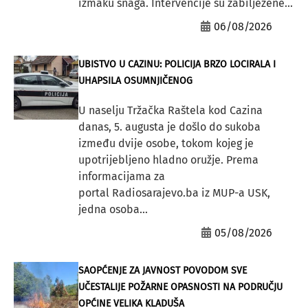
izmaku snaga. Intervencije su zabilježene...
06/08/2026
UBISTVO U CAZINU: POLICIJA BRZO LOCIRALA I
UHAPSILA OSUMNJIČENOG
U naselju Tržačka Raštela kod Cazina
danas, 5. augusta je došlo do sukoba
između dvije osobe, tokom kojeg je
upotrijebljeno hladno oružje. Prema
informacijama za
portal Radiosarajevo.ba iz MUP-a USK,
jedna osoba...
05/08/2026
SAOPĆENJE ZA JAVNOST POVODOM SVE
UČESTALIJE POŽARNE OPASNOSTI NA PODRUČJU
OPĆINE VELIKA KLADUŠA