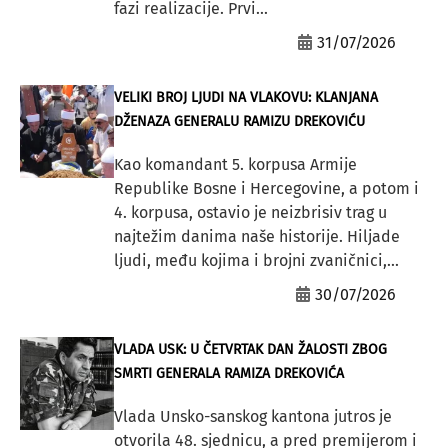
fazi realizacije. Prvi...
31/07/2026
VELIKI BROJ LJUDI NA VLAKOVU: KLANJANA
DŽENAZA GENERALU RAMIZU DREKOVIĆU
Kao komandant 5. korpusa Armije
Republike Bosne i Hercegovine, a potom i
4. korpusa, ostavio je neizbrisiv trag u
najtežim danima naše historije. Hiljade
ljudi, među kojima i brojni zvaničnici,...
30/07/2026
VLADA USK: U ČETVRTAK DAN ŽALOSTI ZBOG
SMRTI GENERALA RAMIZA DREKOVIĆA
Vlada Unsko-sanskog kantona jutros je
otvorila 48. sjednicu, a pred premijerom i