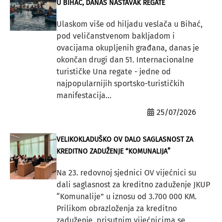
U BIHAĆ, DANAS NASTAVAK REGATE
Ulaskom više od hiljadu veslača u Bihać,
pod veličanstvenom bakljadom i
ovacijama okupljenih građana, danas je
okončan drugi dan 51. Internacionalne
turističke Una regate - jedne od
najpopularnijih sportsko-turističkih
manifestacija...
25/07/2026
VELIKOKLADUŠKO OV DALO SAGLASNOST ZA
KREDITNO ZADUŽENJE “KOMUNALIJA”
Na 23. redovnoj sjednici OV vijećnici su
dali saglasnost za kreditno zaduženje JKUP
“Komunalije” u iznosu od 3.700 000 KM.
Prilikom obrazloženja za kreditno
zaduženje, prisutnim vijećnicima se