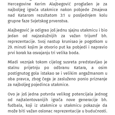
Hercegovine Kerim Alajbegović proglašen je za
najboljeg igrača utakmice nakon pobjede Zmajeva
nad Katarom rezultatom 3:1 u posljednjem kolu
grupne faze Svjetskog prvenstva.
Alajbegović je odigrao još jednu sjajnu utakmicu i bio
jedan od najzaslužnijih za važan trijumf bh.
reprezentacije. Svoj nastup krunisao je pogotkom u
29. minuti kojim je otvorio put ka pobjedi i napravio
prvi korak ka osvajanju tri velika boda.
Mladi veznjak tokom cijelog susreta predstavljao je
stalnu prijetnju po odbranu Katara, a osim
postignutog gola istakao se i velikim angažmanom u
oba pravca, zbog čega je zasluženo ponio priznanje
za najboljeg pojedinca utakmice.
Ovo je još jedna potvrda velikog potencijala jednog
od najtalentovanijih igrača nove generacije bh.
fudbala, koji iz utakmice u utakmicu pokazuje da
može biti važan oslonac reprezentacije u budućnosti.