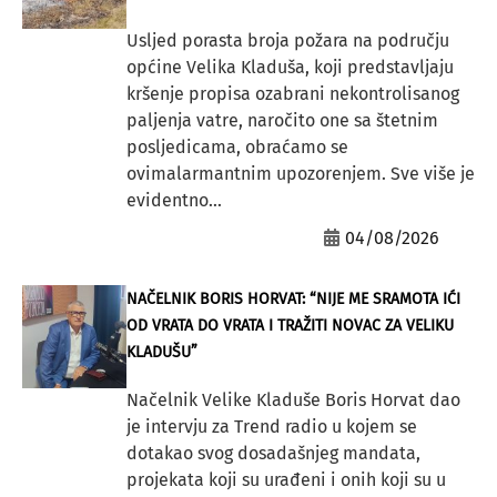
Usljed porasta broja požara na području
općine Velika Kladuša, koji predstavljaju
kršenje propisa ozabrani nekontrolisanog
paljenja vatre, naročito one sa štetnim
posljedicama, obraćamo se
ovimalarmantnim upozorenjem. Sve više je
evidentno...
04/08/2026
NAČELNIK BORIS HORVAT: “NIJE ME SRAMOTA IĆI
OD VRATA DO VRATA I TRAŽITI NOVAC ZA VELIKU
KLADUŠU”
Načelnik Velike Kladuše Boris Horvat dao
je intervju za Trend radio u kojem se
dotakao svog dosadašnjeg mandata,
projekata koji su urađeni i onih koji su u