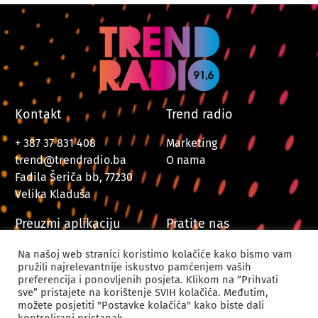
Kontakt
Trend radio
+ 387 37 831 408
Marketing
trend@trendradio.ba
O nama
Fadila Šeriča bb, 77230
Velika Kladuša
Preuzmi aplikaciju
Pratite nas
Na našoj web stranici koristimo kolačiće kako bismo vam
pružili najrelevantnije iskustvo pamćenjem vaših
preferencija i ponovljenih posjeta. Klikom na “Prihvati
sve” pristajete na korištenje SVIH kolačića. Međutim,
možete posjetiti "Postavke kolačića" kako biste dali