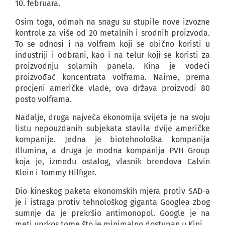
10. februara.
Osim toga, odmah na snagu su stupile nove izvozne
kontrole za više od 20 metalnih i srodnih proizvoda.
To se odnosi i na volfram koji se obično koristi u
industriji i odbrani, kao i na telur koji se koristi za
proizvodnju solarnih panela. Kina je vodeći
proizvođač koncentrata volframa. Naime, prema
procjeni američke vlade, ova država proizvodi 80
posto volframa.
Nadalje, druga najveća ekonomija svijeta je na svoju
listu nepouzdanih subjekata stavila dvije američke
kompanije. Jedna je biotehnološka kompanija
Illumina, a druga je modna kompanija PVH Group
koja je, između ostalog, vlasnik brendova Calvin
Klein i Tommy Hilfiger.
Dio kineskog paketa ekonomskih mjera protiv SAD-a
je i istraga protiv tehnološkog giganta Googlea zbog
sumnje da je prekršio antimonopol. Google je na
meti uprkos tome što je minimalno dostupan u Kini.