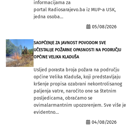
informacijama za
portal Radiosarajevo.ba iz MUP-a USK,
jedna osoba...
05/08/2026
SAOPĆENJE ZA JAVNOST POVODOM SVE
UČESTALIJE POŽARNE OPASNOSTI NA PODRUČJU
OPĆINE VELIKA KLADUŠA
Usljed porasta broja požara na području
općine Velika Kladuša, koji predstavljaju
kršenje propisa ozabrani nekontrolisanog
paljenja vatre, naročito one sa štetnim
posljedicama, obraćamo se
ovimalarmantnim upozorenjem. Sve više je
evidentno...
04/08/2026