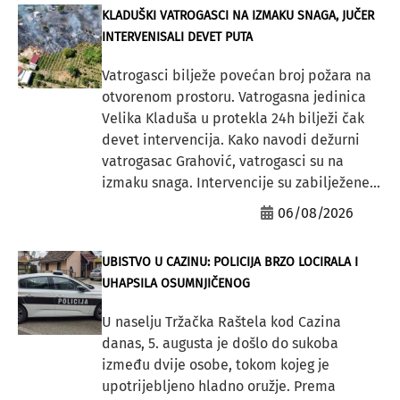
KLADUŠKI VATROGASCI NA IZMAKU SNAGA, JUČER
INTERVENISALI DEVET PUTA
Vatrogasci bilježe povećan broj požara na
otvorenom prostoru. Vatrogasna jedinica
Velika Kladuša u protekla 24h bilježi čak
devet intervencija. Kako navodi dežurni
vatrogasac Grahović, vatrogasci su na
izmaku snaga. Intervencije su zabilježene...
06/08/2026
UBISTVO U CAZINU: POLICIJA BRZO LOCIRALA I
UHAPSILA OSUMNJIČENOG
U naselju Tržačka Raštela kod Cazina
danas, 5. augusta je došlo do sukoba
između dvije osobe, tokom kojeg je
upotrijebljeno hladno oružje. Prema