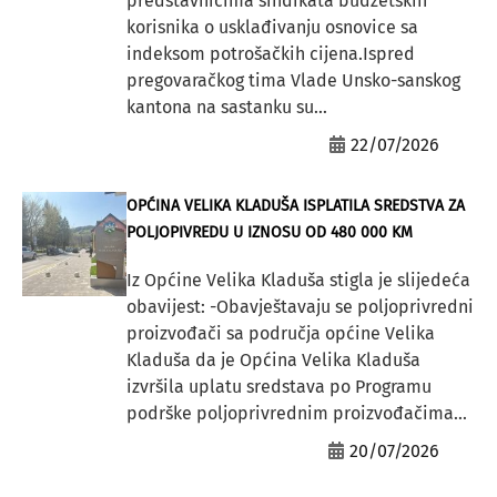
predstavnicima sindikata budžetskih
korisnika o usklađivanju osnovice sa
indeksom potrošačkih cijena.Ispred
pregovaračkog tima Vlade Unsko-sanskog
kantona na sastanku su...
22/07/2026
OPĆINA VELIKA KLADUŠA ISPLATILA SREDSTVA ZA
POLJOPIVREDU U IZNOSU OD 480 000 KM
Iz Općine Velika Kladuša stigla je slijedeća
obavijest: -Obavještavaju se poljoprivredni
proizvođači sa područja općine Velika
Kladuša da je Općina Velika Kladuša
izvršila uplatu sredstava po Programu
podrške poljoprivrednim proizvođačima...
20/07/2026