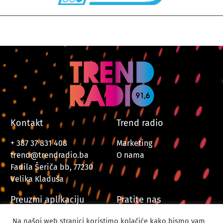
Kontakt
Trend radio
+ 387 37 831 408
Marketing
trend@trendradio.ba
O nama
Fadila Šeriča bb, 77230
Velika Kladuša
Preuzmi aplikaciju
Pratite nas
Na našoj web stranici koristimo kolačiće kako bismo vam