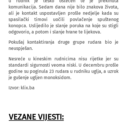
u rudnik je teško oštećen te je prekinuta
komunikacija. Sedam dana nije bilo znakova života,
ali je kontakt uspostavljen prošle nedjelje kada su
spasilački timovi uočili povlačenje spuštenog
konopca. Uslijedilo je slanje poruka na koje su stigli
odgovorio, a potom i slanje hrane te lijekova.
Pokušaj kontaktiranja druge grupe rudara bio je
neuspješan.
Nesreće u kineskim rudnicima nisu rijetke jer su
standardi sigurnosti veoma niski. U decembru prošle
godine su poginula 23 rudara u rudniku uglja, a uzrok
je gušenje ugljen monoksidom.
Izvor: klix.ba
VEZANE VIJESTI: