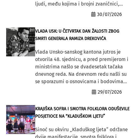
ljudi, među kojima i brojni zvaničnici,...
30/07/2026
VLADA USK: U ČETVRTAK DAN ŽALOSTI ZBOG
SMRTI GENERALA RAMIZA DREKOVIĆA
Vlada Unsko-sanskog kantona jutros je
otvorila 48. sjednicu, a pred premijerom i
ministrima našlo se dvadesetak tačaka
dnevnog reda. Na dnevnom redu našli su
se sporazumi o osnovicama i bodovima...
29/07/2026
KRAJIŠKA SOFRA I SMOTRA FOLKLORA ODUŠEVILE
POSJETIOCE NA “KLADUŠKOM LJETU”
Sinoć su okviru „Kladuškog ljeta“ održane
dvije manifestacije, smotra folklora i