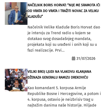
NAČELNIK BORIS HORVAT: “NIJE ME SRAMOTA IĆI
OD VRATA DO VRATA I TRAŽITI NOVAC ZA VELIKU
KLADUŠU”
Načelnik Velike Kladuše Boris Horvat dao
je intervju za Trend radio u kojem se
dotakao svog dosadašnjeg mandata,
projekata koji su urađeni i onih koji su u
fazi realizacije. Prvi...
31/07/2026
VELIKI BROJ LJUDI NA VLAKOVU: KLANJANA
DŽENAZA GENERALU RAMIZU DREKOVIĆU
Kao komandant 5. korpusa Armije
Republike Bosne i Hercegovine, a potom i
4. korpusa, ostavio je neizbrisiv trag u
najtežim danima naše historije. Hiljade