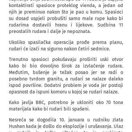
kontaktirati spasioce proteklog vienda, a jedan od
njih je preminuo nakon što je pao u komu. Spasioci
su dosad uspjeli probušiti samo male rupe kako bi
rudarima dostavili hranu i lijekove. Sudbina 11
preostalih rudara i dalje je nepoznata.
Ukoliko spasilačka operacija prođe prema planu,
rudari će izaći na sigurno nakon četiri sedmice.
Trenutno spasioci pokušavaju proširiti uski otvor
kako bi bio dovoljno širok za izvlačenje rudara.
Međutim, bušenje je težak posao jer se radi o
posebno tvrdom granitu, a rudari se nalaze daleko
ispod površine. Dodatni problem je voda jer postoji
opasnost da ispuni komoru u kojoj se rudari nalaze.
Kako javlja BBC, potrebno je ukloniti oko 70 tona
materijala kako bi rudari bili spašeni.
Nesreća se dogodila 10. januara u rudniku zlata
Hushan kada je došlo do eksplozije i urušavanja. Ulaz