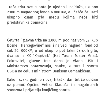
Treća trka ove subote je ujedno i najduža, ukupno
2.100 m nagradnog fonda 6.000 KM, a učešće će uzeti
ukupno osam grla među kojima neće biti
predstavnika domaćina.
Četvrta i glavna trka na 2.000 m pod nazivom „2. Kup
Bosne i Hercegovine“ nosi i najveći nagradni fond od
čak 20. 000KM, a od ukupno pet takmičarskih grla,
dva su iz KK ”Krajišnik” (Hat Toss i Mister Miral).
Pokrovitelj glavne trke dana je Vlada USK i
Ministarstvo obrazovanja, nauke, kulture i sporta
USK-a na čelu s ministrom Denisom Osmankićem.
Kako i svake godine i ovaj trkački dan bit će održan
uz pomoć Općine Velika Kladuša i mnogobrojnih
sponzora i prijatelja konjičkog sporta.