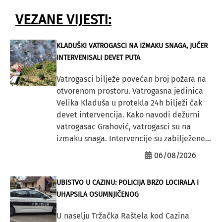
VEZANE VIJESTI:
KLADUŠKI VATROGASCI NA IZMAKU SNAGA, JUČER
INTERVENISALI DEVET PUTA
Vatrogasci bilježe povećan broj požara na
otvorenom prostoru. Vatrogasna jedinica
Velika Kladuša u protekla 24h bilježi čak
devet intervencija. Kako navodi dežurni
vatrogasac Grahović, vatrogasci su na
izmaku snaga. Intervencije su zabilježene...
06/08/2026
UBISTVO U CAZINU: POLICIJA BRZO LOCIRALA I
UHAPSILA OSUMNJIČENOG
U naselju Tržačka Raštela kod Cazina