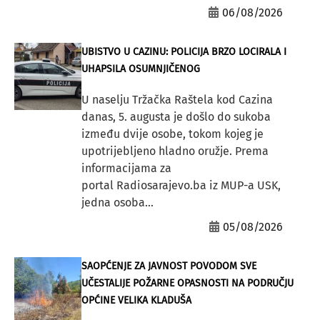
06/08/2026
UBISTVO U CAZINU: POLICIJA BRZO LOCIRALA I
UHAPSILA OSUMNJIČENOG
U naselju Tržačka Raštela kod Cazina
danas, 5. augusta je došlo do sukoba
između dvije osobe, tokom kojeg je
upotrijebljeno hladno oružje. Prema
informacijama za
portal Radiosarajevo.ba iz MUP-a USK,
jedna osoba...
05/08/2026
SAOPĆENJE ZA JAVNOST POVODOM SVE
UČESTALIJE POŽARNE OPASNOSTI NA PODRUČJU
OPĆINE VELIKA KLADUŠA