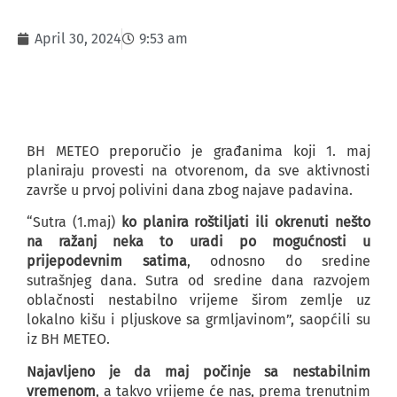
April 30, 2024
9:53 am
BH METEO preporučio je građanima koji 1. maj
planiraju provesti na otvorenom, da sve aktivnosti
završe u prvoj polivini dana zbog najave padavina.
“Sutra (1.maj)
ko planira roštiljati ili okrenuti nešto
na ražanj neka to uradi po mogućnosti u
prijepodevnim satima
, odnosno do sredine
sutrašnjeg dana. Sutra od sredine dana razvojem
oblačnosti nestabilno vrijeme širom zemlje uz
lokalno kišu i pljuskove sa grmljavinom”, saopćili su
iz BH METEO.
Najavljeno je da maj počinje sa nestabilnim
vremenom
, a takvo vrijeme će nas, prema trenutnim