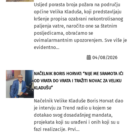
Usljed porasta broja požara na području
općine Velika Kladuša, koji predstavljaju
kršenje propisa ozabrani nekontrolisanog
paljenja vatre, naročito one sa štetnim
posljedicama, obraćamo se
ovimalarmantnim upozorenjem. Sve više je
evidentno...
04/08/2026
NAČELNIK BORIS HORVAT: “NIJE ME SRAMOTA IĆI
OD VRATA DO VRATA I TRAŽITI NOVAC ZA VELIKU
KLADUŠU”
Načelnik Velike Kladuše Boris Horvat dao
je intervju za Trend radio u kojem se
dotakao svog dosadašnjeg mandata,
projekata koji su urađeni i onih koji su u
fazi realizacije. Prvi...