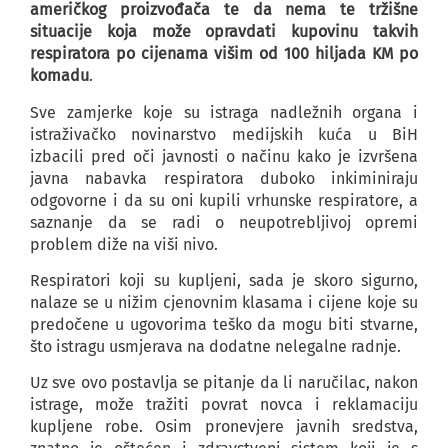
američkog proizvođača te da nema te tržišne
situacije koja može opravdati kupovinu takvih
respiratora po cijenama višim od 100 hiljada KM po
komadu
.
Sve zamjerke koje su istraga nadležnih organa i
istraživačko novinarstvo medijskih kuća u BiH
izbacili pred oči javnosti o načinu kako je izvršena
javna nabavka respiratora duboko inkiminiraju
odgovorne i da su oni kupili vrhunske respiratore, a
saznanje da se radi o neupotrebljivoj opremi
problem diže na viši nivo.
Respiratori koji su kupljeni, sada je skoro sigurno,
nalaze se u nižim cjenovnim klasama i cijene koje su
predočene u ugovorima teško da mogu biti stvarne,
što istragu usmjerava na dodatne nelegalne radnje.
Uz sve ovo postavlja se pitanje da li naručilac, nakon
istrage, može tražiti povrat novca i reklamaciju
kupljene robe. Osim pronevjere javnih sredstva,