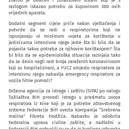
znatno je oštećen i zdravstveni sistem koji je s
razlogom iskazao potrebu za kupovinom 300 ovih
vrijednih aparata.
Dodatni segment cijele priče nakon vještačenja i
potvrde da se radi o respiratorima koji ne
ispunjavaju ni minimum uvjeta za korištenje u
jedinicama intenzivne njege jeste šta bi bilo da se
pojavila takva potreba za njihovim korištenjem? Šta
bi bilo da se epidemiološka situacija razvijala tako
da se desio nagli rast broja zaraženih koronavirusom
koji su hospitalizirani, a FUCZ umjesto respiratora za
intenzivnu njegu nabavlja emergency respiratore za
vozila hitne pomoći?
Državna agencija za istrage i zaštitu (SIPA) po nalogu
Tužilaštva BiH provodi istragu u predmetu uvoza
respiratora iz Kine koji je za potrebe zdravstvenog
sistema Federacije BiH uvezla kompanija “Srebrena
malina” Fikreta Hodžića. Nabavku je odobrila
Federalna uprava civilne zaštite, a nadležni u
Federaciji BiH pohvalili su se da je kupljena vrhunska