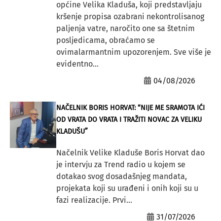
općine Velika Kladuša, koji predstavljaju
kršenje propisa ozabrani nekontrolisanog
paljenja vatre, naročito one sa štetnim
posljedicama, obraćamo se
ovimalarmantnim upozorenjem. Sve više je
evidentno...
04/08/2026
NAČELNIK BORIS HORVAT: “NIJE ME SRAMOTA IĆI
OD VRATA DO VRATA I TRAŽITI NOVAC ZA VELIKU
KLADUŠU”
Načelnik Velike Kladuše Boris Horvat dao
je intervju za Trend radio u kojem se
dotakao svog dosadašnjeg mandata,
projekata koji su urađeni i onih koji su u
fazi realizacije. Prvi...
31/07/2026