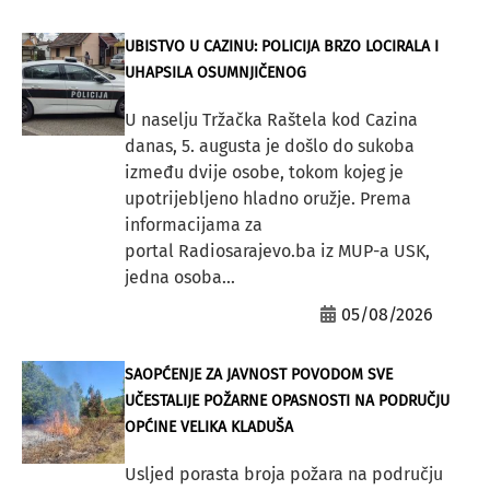
UBISTVO U CAZINU: POLICIJA BRZO LOCIRALA I
UHAPSILA OSUMNJIČENOG
U naselju Tržačka Raštela kod Cazina
danas, 5. augusta je došlo do sukoba
između dvije osobe, tokom kojeg je
upotrijebljeno hladno oružje. Prema
informacijama za
portal Radiosarajevo.ba iz MUP-a USK,
jedna osoba...
05/08/2026
SAOPĆENJE ZA JAVNOST POVODOM SVE
UČESTALIJE POŽARNE OPASNOSTI NA PODRUČJU
OPĆINE VELIKA KLADUŠA
Usljed porasta broja požara na području