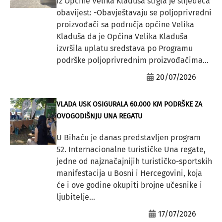
Iz Općine Velika Kladuša stigla je slijedeća
obavijest: -Obavještavaju se poljoprivredni
proizvođači sa područja općine Velika
Kladuša da je Općina Velika Kladuša
izvršila uplatu sredstava po Programu
podrške poljoprivrednim proizvođačima...
20/07/2026
VLADA USK OSIGURALA 60.000 KM PODRŠKE ZA
OVOGODIŠNJU UNA REGATU
U Bihaću je danas predstavljen program
52. Internacionalne turističke Una regate,
jedne od najznačajnijih turističko-sportskih
manifestacija u Bosni i Hercegovini, koja
će i ove godine okupiti brojne učesnike i
ljubitelje...
17/07/2026