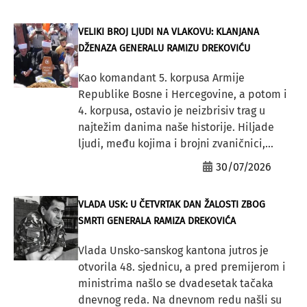
VELIKI BROJ LJUDI NA VLAKOVU: KLANJANA
DŽENAZA GENERALU RAMIZU DREKOVIĆU
Kao komandant 5. korpusa Armije
Republike Bosne i Hercegovine, a potom i
4. korpusa, ostavio je neizbrisiv trag u
najtežim danima naše historije. Hiljade
ljudi, među kojima i brojni zvaničnici,...
30/07/2026
VLADA USK: U ČETVRTAK DAN ŽALOSTI ZBOG
SMRTI GENERALA RAMIZA DREKOVIĆA
Vlada Unsko-sanskog kantona jutros je
otvorila 48. sjednicu, a pred premijerom i
ministrima našlo se dvadesetak tačaka
dnevnog reda. Na dnevnom redu našli su