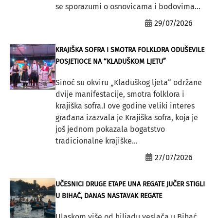
se sporazumi o osnovicama i bodovima...
29/07/2026
KRAJIŠKA SOFRA I SMOTRA FOLKLORA ODUŠEVILE
POSJETIOCE NA “KLADUŠKOM LJETU”
Sinoć su okviru „Kladuškog ljeta“ održane
dvije manifestacije, smotra folklora i
krajiška sofra.I ove godine veliki interes
građana izazvala je Krajiška sofra, koja je
još jednom pokazala bogatstvo
tradicionalne krajiške...
27/07/2026
UČESNICI DRUGE ETAPE UNA REGATE JUČER STIGLI
U BIHAĆ, DANAS NASTAVAK REGATE
Ulaskom više od hiljadu veslača u Bihać,