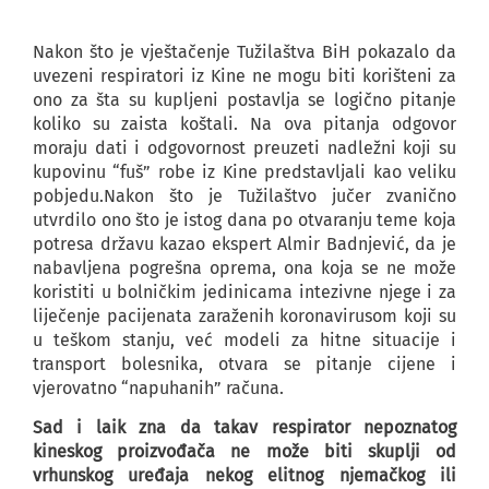
Nakon što je vještačenje Tužilaštva BiH pokazalo da
uvezeni respiratori iz Kine ne mogu biti korišteni za
ono za šta su kupljeni postavlja se logično pitanje
koliko su zaista koštali. Na ova pitanja odgovor
moraju dati i odgovornost preuzeti nadležni koji su
kupovinu “fuš” robe iz Kine predstavljali kao veliku
pobjedu.Nakon što je Tužilaštvo jučer zvanično
utvrdilo ono što je istog dana po otvaranju teme koja
potresa državu kazao ekspert Almir Badnjević, da je
nabavljena pogrešna oprema, ona koja se ne može
koristiti u bolničkim jedinicama intezivne njege i za
liječenje pacijenata zaraženih koronavirusom koji su
u teškom stanju, već modeli za hitne situacije i
transport bolesnika, otvara se pitanje cijene i
vjerovatno “napuhanih” računa.
Sad i laik zna da takav respirator nepoznatog
kineskog proizvođača ne može biti skuplji od
vrhunskog uređaja nekog elitnog njemačkog ili