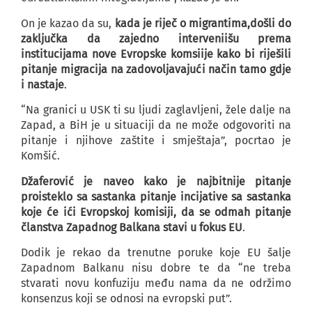
On je kazao da su,
kada je riječ o migrantima,
došli do
zaključka da zajedno interveniišu prema
institucijama nove Evropske komsiije kako bi riješili
pitanje migracija na zadovoljavajući način tamo gdje
i nastaje
.
“Na granici u USK ti su ljudi zaglavljeni, žele dalje na
Zapad, a BiH je u situaciji da ne može odgovoriti na
pitanje i njihove zaštite i smještaja”, pocrtao je
Komšić.
Džaferović je naveo kako je najbitnije pitanje
proisteklo sa sastanka pitanje incijative sa sastanka
koje će ići Evropskoj komisiji, da se odmah pitanje
članstva Zapadnog Balkana stavi u fokus EU
.
Dodik je rekao da trenutne poruke koje EU šalje
Zapadnom Balkanu nisu dobre te da “ne treba
stvarati novu konfuziju među nama da ne održimo
konsenzus koji se odnosi na evropski put”.