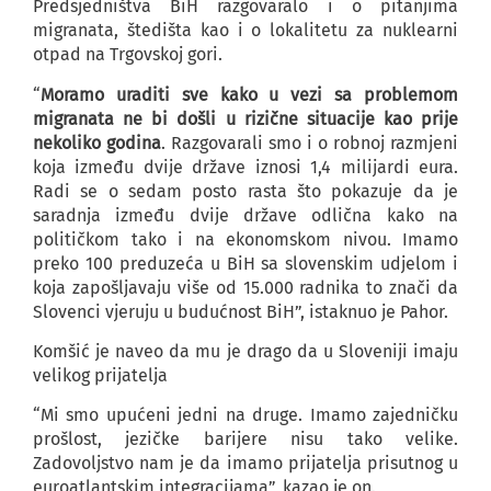
Predsjedništva BiH razgovaralo i o pitanjima
migranata, štedišta kao i o lokalitetu za nuklearni
otpad na Trgovskoj gori.
“
Moramo uraditi sve kako u vezi sa problemom
migranata ne bi došli u rizične situacije kao prije
nekoliko godina
. Razgovarali smo i o robnoj razmjeni
koja između dvije države iznosi 1,4 milijardi eura.
Radi se o sedam posto rasta što pokazuje da je
saradnja između dvije države odlična kako na
političkom tako i na ekonomskom nivou. Imamo
preko 100 preduzeća u BiH sa slovenskim udjelom i
koja zapošljavaju više od 15.000 radnika to znači da
Slovenci vjeruju u budućnost BiH”, istaknuo je Pahor.
Komšić je naveo da mu je drago da u Sloveniji imaju
velikog prijatelja
“Mi smo upućeni jedni na druge. Imamo zajedničku
prošlost, jezičke barijere nisu tako velike.
Zadovoljstvo nam je da imamo prijatelja prisutnog u
euroatlantskim integracijama”, kazao je on.