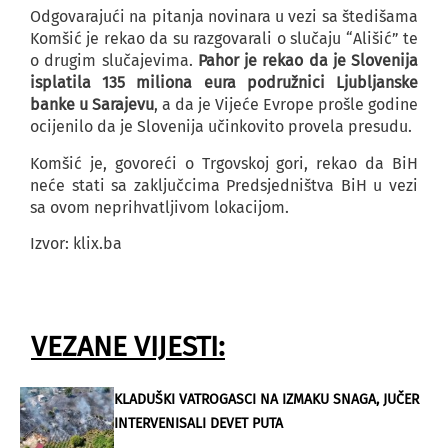
Odgovarajući na pitanja novinara u vezi sa štedišama
Komšić je rekao da su razgovarali o slučaju “Ališić” te
o drugim slučajevima.
Pahor je rekao da je Slovenija
isplatila 135 miliona eura podružnici Ljubljanske
banke u Sarajevu
, a da je Vijeće Evrope prošle godine
ocijenilo da je Slovenija učinkovito provela presudu.
Komšić je, govoreći o Trgovskoj gori, rekao da BiH
neće stati sa zaključcima Predsjedništva BiH u vezi
sa ovom neprihvatljivom lokacijom.
Izvor: klix.ba
VEZANE VIJESTI:
KLADUŠKI VATROGASCI NA IZMAKU SNAGA, JUČER
INTERVENISALI DEVET PUTA