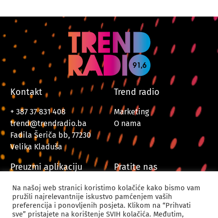
Kontakt
Trend radio
+ 387 37 831 408
Marketing
trend@trendradio.ba
O nama
Fadila Šeriča bb, 77230
Velika Kladuša
Preuzmi aplikaciju
Pratite nas
Na našoj web stranici koristimo kolačiće kako bismo vam
pružili najrelevantnije iskustvo pamćenjem vaših
preferencija i ponovljenih posjeta. Klikom na “Prihvati
sve” pristajete na korištenje SVIH kolačića. Međutim,