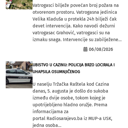
Vatrogasci bilježe povećan broj požara na
otvorenom prostoru. Vatrogasna jedinica
Velika Kladuša u protekla 24h bilježi čak
devet intervencija. Kako navodi dežurni
vatrogasac Grahović, vatrogasci su na
izmaku snaga. Intervencije su zabilježene...
06/08/2026
UBISTVO U CAZINU: POLICIJA BRZO LOCIRALA I
UHAPSILA OSUMNJIČENOG
U naselju Tržačka Raštela kod Cazina
danas, 5. augusta je došlo do sukoba
između dvije osobe, tokom kojeg je
upotrijebljeno hladno oružje. Prema
informacijama za
portal Radiosarajevo.ba iz MUP-a USK,
jedna osoba...