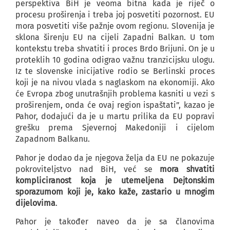
perspektiva BiH je veoma bitna kada je riječ o
procesu proširenja i treba joj posvetiti pozornost. EU
mora posvetiti više pažnje ovom regionu. Slovenija je
sklona širenju EU na cijeli Zapadni Balkan. U tom
kontekstu treba shvatiti i proces Brdo Brijuni. On je u
proteklih 10 godina odigrao važnu tranzicijsku ulogu.
Iz te slovenske inicijative rodio se Berlinski proces
koji je na nivou vlada s naglaskom na ekonomiji. Ako
će Evropa zbog unutrašnjih problema kasniti u vezi s
proširenjem, onda će ovaj region ispaštati”, kazao je
Pahor, dodajući da je u martu prilika da EU popravi
grešku prema Sjevernoj Makedoniji i cijelom
Zapadnom Balkanu.
Pahor je dodao da je njegova želja da EU ne pokazuje
pokroviteljstvo nad BiH, već se
mora shvatiti
kompliciranost koja je utemeljena Dejtonskim
sporazumom koji je, kako kaže, zastario u mnogim
dijelovima
.
Pahor je također naveo da je sa članovima