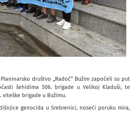
i Planinarsko društvo „Radoč“ Bužim započeli su put
očasti šehidima 506.
brigade u Velikoj Kladuši, te
 viteške brigade u Bužimu.
dišnjice genocida u Srebrenici, noseći poruku mira,