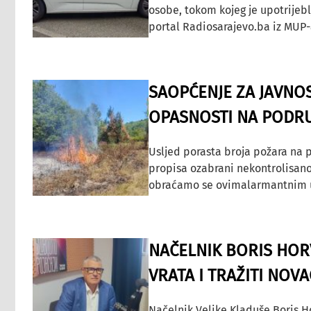
osobe, tokom kojeg je upotrijeb
portal Radiosarajevo.ba iz MUP-
SAOPĆENJE ZA JAVNO
OPASNOSTI NA PODRU
Usljed porasta broja požara na p
propisa ozabrani nekontrolisano
obraćamo se ovimalarmantnim up
NAČELNIK BORIS HORV
VRATA I TRAŽITI NOV
Načelnik Velike Kladuše Boris H