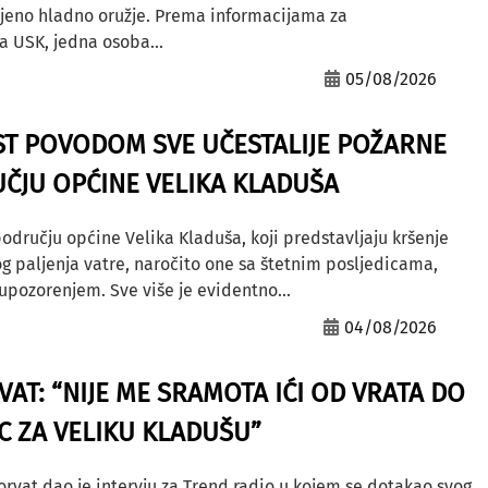
ljeno hladno oružje. Prema informacijama za
a USK, jedna osoba...
05/08/2026
ST POVODOM SVE UČESTALIJE POŽARNE
ČJU OPĆINE VELIKA KLADUŠA
odručju općine Velika Kladuša, koji predstavljaju kršenje
g paljenja vatre, naročito one sa štetnim posljedicama,
ozorenjem. Sve više je evidentno...
04/08/2026
AT: “NIJE ME SRAMOTA IĆI OD VRATA DO
AC ZA VELIKU KLADUŠU”
orvat dao je intervju za Trend radio u kojem se dotakao svog