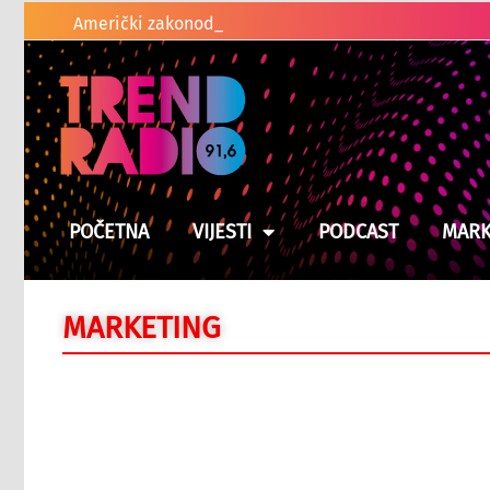
Američki zakonodavci traže od Trumpa da ponovo u
POČETNA
VIJESTI
PODCAST
MARK
MARKETING