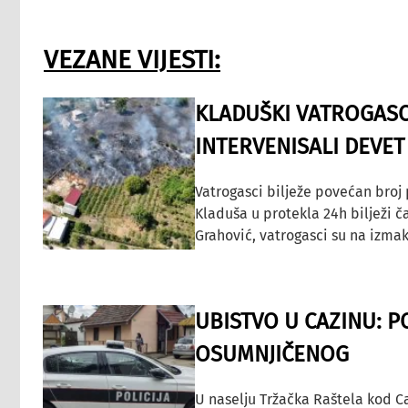
VEZANE VIJESTI:
KLADUŠKI VATROGASC
INTERVENISALI DEVET
Vatrogasci bilježe povećan broj
Kladuša u protekla 24h bilježi č
Grahović, vatrogasci su na izmak
UBISTVO U CAZINU: P
OSUMNJIČENOG
U naselju Tržačka Raštela kod C