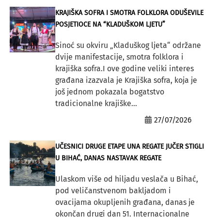
KRAJIŠKA SOFRA I SMOTRA FOLKLORA ODUŠEVILE
POSJETIOCE NA “KLADUŠKOM LJETU”
Sinoć su okviru „Kladuškog ljeta“ održane
dvije manifestacije, smotra folklora i
krajiška sofra.I ove godine veliki interes
građana izazvala je Krajiška sofra, koja je
još jednom pokazala bogatstvo
tradicionalne krajiške...
27/07/2026
UČESNICI DRUGE ETAPE UNA REGATE JUČER STIGLI
U BIHAĆ, DANAS NASTAVAK REGATE
Ulaskom više od hiljadu veslača u Bihać,
pod veličanstvenom bakljadom i
ovacijama okupljenih građana, danas je
okončan drugi dan 51. Internacionalne