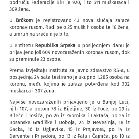
području Federacije BiH je 920, i to 611 muškaraca i
309 žena.
U
Brčkom
je registrovano 43 nova slučaja zaraze
koronavirusom. Radi se o 25 muških osoba te 18 žena,
a umrlih na sreću nije bilo.
U entitetu
Republika Srpska
u posljednjem danu je
prijavljeno još 609 novozaraženih koronavirusom, dok
su preminule 23 osobe.
Prema izvještaju Instituta za javno zdravstvo RS-a, u
posljednja 24 sata testirano je ukupno 1.285 osoba na
koronu, među kojima je zaraza potvrđena kod 302
muškarca i 307 žena.
Najviše novozaraženih prijavljeno je u Banjoj Luci,
njih 107, a potom 78 iz Bijeljine, 30 iz Foče, po 29 iz
Bileće i Tesića, po 26 iz Zvornika i Laktaša, po 25 iz
Bosanske Gradiške i Doboja, 24 iz Nevesinja, 18 iz
Gacka, 16 iz Ugljevika, 15 iz Prnjavora, po 14 iz
Dervente i Prijedora, po 13 iz Pala i Čajniča, po 10 iz