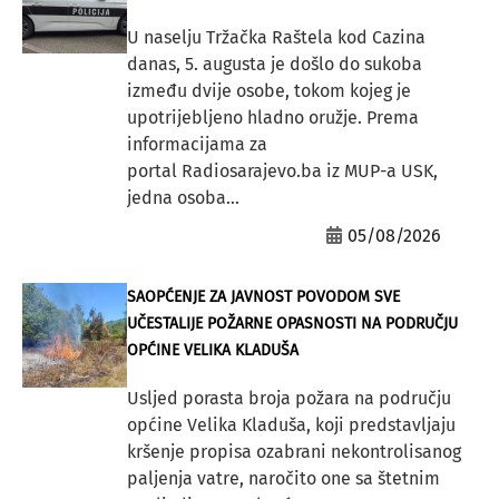
U naselju Tržačka Raštela kod Cazina
danas, 5. augusta je došlo do sukoba
između dvije osobe, tokom kojeg je
upotrijebljeno hladno oružje. Prema
informacijama za
portal Radiosarajevo.ba iz MUP-a USK,
jedna osoba...
05/08/2026
SAOPĆENJE ZA JAVNOST POVODOM SVE
UČESTALIJE POŽARNE OPASNOSTI NA PODRUČJU
OPĆINE VELIKA KLADUŠA
Usljed porasta broja požara na području
općine Velika Kladuša, koji predstavljaju
kršenje propisa ozabrani nekontrolisanog
paljenja vatre, naročito one sa štetnim