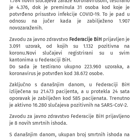
1.784 novih slučajeva zaraze koronavirusom, testirano
je 4.376, dok je preminula 31 osoba kod koje je
potvrđeno prisustvo infekcije COVID-19. To je pad u
odnosu na jučer kada je zabilježeno 1.907
novozaraženih.
Zavodu za javno zdravstvo
Federacije BiH
prijavljen je
3.091 uzorak, od kojih su 1.132 pozitivna na
koronu.Novi slučajevi registrirani su u svim
kantonima u Federaciji BiH.
Do sada je testirano ukupno 223.960 uzoraka, a
koronavirus je potvrđen kod 38.672 osobe.
Zaključno s današnjim danom, u Federaciji BiH
izliječena su 21.473 pacijenta, a u protekla 24 sata
oporavak je zabilježen kod 585 pacijenata. Trenutno
je aktivno 16.280 slučajeva pozitivnih na SARS-CoV-2.
Zavodu za javno zdravstvo Federacije BiH prijavljeno
je 8 novih smrtnih ishoda.
S današnjim danom, ukupan broj smrtnih ishoda na