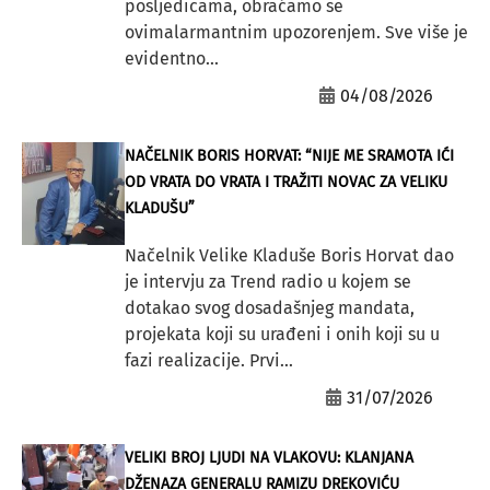
posljedicama, obraćamo se
ovimalarmantnim upozorenjem. Sve više je
evidentno...
04/08/2026
NAČELNIK BORIS HORVAT: “NIJE ME SRAMOTA IĆI
OD VRATA DO VRATA I TRAŽITI NOVAC ZA VELIKU
KLADUŠU”
Načelnik Velike Kladuše Boris Horvat dao
je intervju za Trend radio u kojem se
dotakao svog dosadašnjeg mandata,
projekata koji su urađeni i onih koji su u
fazi realizacije. Prvi...
31/07/2026
VELIKI BROJ LJUDI NA VLAKOVU: KLANJANA
DŽENAZA GENERALU RAMIZU DREKOVIĆU