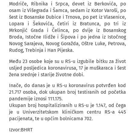
Modriče, Ribnika i Srpca, devet iz Berkovića, po
osam iz Višegrada i Šamca, sedam iz Kotor Varoši, po
šest iz Bosanske Dubice i Trnova, po pet iz Vlasenice,
Lopara i Šekovića, četiri iz Bratunca, po tri iz
Mrkonjić Grada i Čelinca, po dvije iz Bosanskog
Broda, Istočne Ilidže i Šipova i po jedna iz Istočnog
Novog Sarajeva, Novog Goražda, Oštre Luke, Petrova,
Rudog, Trebinja i Han Pijeska.
Među 23 osobe koje su u RS-u izgubile bitku za život
usljed posljedica koronavirusa, 17 je muškaraca i šest
žena srednje i starije životne dobi.
Inače, do danas je u RS-u koronavirus potvrđen kod
21.717 osoba, dok ukupan broj testiranih od početka
pandemije iznosi 111.175.
Ukupan broj hospitaliziranih u RS-u je 1.147, od čega
je u Univerzitetskom kliničkom centru RS-a 445
pacijenata, te u općim bolnicama 702.
Izvor:BHRT