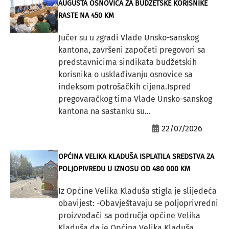
AUGUSTA OSNOVICA ZA BUDŽETSKE KORISNIKE
RASTE NA 450 KM
Jučer su u zgradi Vlade Unsko-sanskog
kantona, završeni započeti pregovori sa
predstavnicima sindikata budžetskih
korisnika o usklađivanju osnovice sa
indeksom potrošačkih cijena.Ispred
pregovaračkog tima Vlade Unsko-sanskog
kantona na sastanku su...
22/07/2026
OPĆINA VELIKA KLADUŠA ISPLATILA SREDSTVA ZA
POLJOPIVREDU U IZNOSU OD 480 000 KM
Iz Općine Velika Kladuša stigla je slijedeća
obavijest: -Obavještavaju se poljoprivredni
proizvođači sa područja općine Velika
Kladuša da je Općina Velika Kladuša