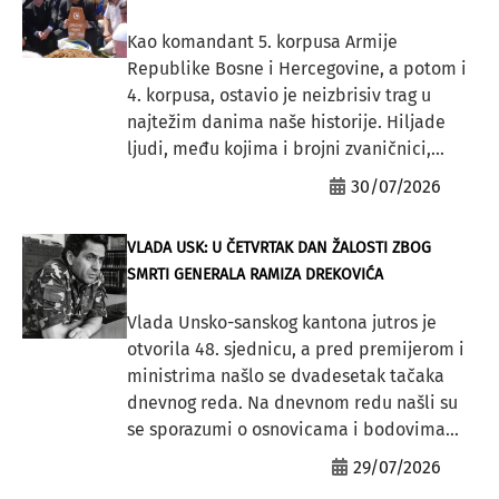
Kao komandant 5. korpusa Armije
Republike Bosne i Hercegovine, a potom i
4. korpusa, ostavio je neizbrisiv trag u
najtežim danima naše historije. Hiljade
ljudi, među kojima i brojni zvaničnici,...
30/07/2026
VLADA USK: U ČETVRTAK DAN ŽALOSTI ZBOG
SMRTI GENERALA RAMIZA DREKOVIĆA
Vlada Unsko-sanskog kantona jutros je
otvorila 48. sjednicu, a pred premijerom i
ministrima našlo se dvadesetak tačaka
dnevnog reda. Na dnevnom redu našli su
se sporazumi o osnovicama i bodovima...
29/07/2026