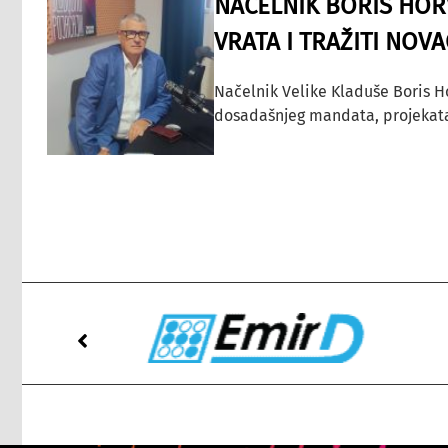
NAČELNIK BORIS HORV
VRATA I TRAŽITI NOV
Načelnik Velike Kladuše Boris H
dosadašnjeg mandata, projekata ko