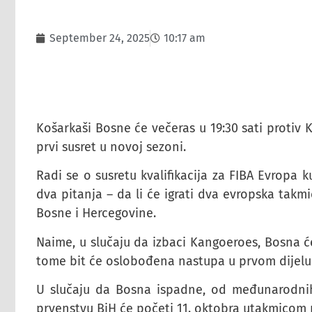
September 24, 2025
10:17 am
Košarkaši Bosne će večeras u 19:30 sati protiv 
prvi susret u novoj sezoni.
Radi se o susretu kvalifikacija za FIBA Evropa
dva pitanja – da li će igrati dva evropska takmi
Bosne i Hercegovine.
Naime, u slučaju da izbaci Kangoeroes, Bosna će
tome bit će oslobođena nastupa u prvom dijel
U slučaju da Bosna ispadne, od međunarodnih 
prvenstvu BiH će početi 11. oktobra utakmicom 