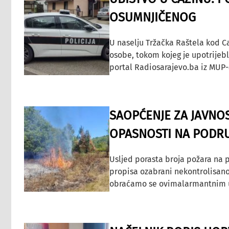
OSUMNJIČENOG
U naselju Tržačka Raštela kod C
osobe, tokom kojeg je upotrijeb
portal Radiosarajevo.ba iz MUP-
SAOPĆENJE ZA JAVNO
OPASNOSTI NA PODRU
Usljed porasta broja požara na p
propisa ozabrani nekontrolisano
obraćamo se ovimalarmantnim up