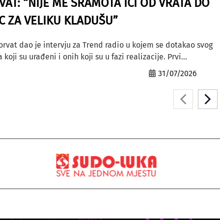
AT: “NIJE ME SRAMOTA IĆI OD VRATA DO
AC ZA VELIKU KLADUŠU”
orvat dao je intervju za Trend radio u kojem se dotakao svog
ji su urađeni i onih koji su u fazi realizacije. Prvi...
31/07/2026