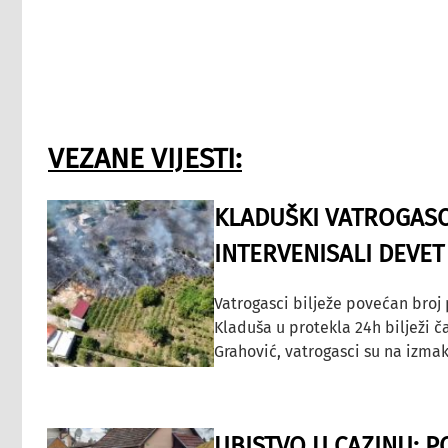
VEZANE VIJESTI:
KLADUŠKI VATROGASC
INTERVENISALI DEVET
Vatrogasci bilježe povećan broj
Kladuša u protekla 24h bilježi č
Grahović, vatrogasci su na izmak
UBISTVO U CAZINU: P