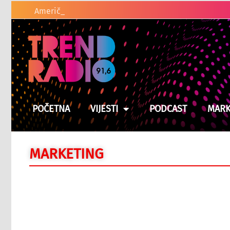
Američki zakonodavci t
POČETNA
VIJESTI
PODCAST
MARK
MARKETING