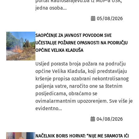
portal Radiosarajevo.ba iz MUP-a USK,
jedna osoba...
05/08/2026
SAOPĆENJE ZA JAVNOST POVODOM SVE
UČESTALIJE POŽARNE OPASNOSTI NA PODRUČJU
OPĆINE VELIKA KLADUŠA
Usljed porasta broja požara na području
općine Velika Kladuša, koji predstavljaju
kršenje propisa ozabrani nekontrolisanog
paljenja vatre, naročito one sa štetnim
posljedicama, obraćamo se
ovimalarmantnim upozorenjem. Sve više je
evidentno...
04/08/2026
NAČELNIK BORIS HORVAT: “NIJE ME SRAMOTA IĆI