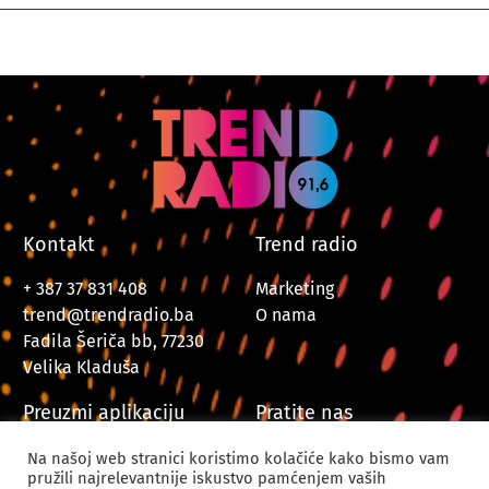
Kontakt
Trend radio
+ 387 37 831 408
Marketing
trend@trendradio.ba
O nama
Fadila Šeriča bb, 77230
Velika Kladuša
Preuzmi aplikaciju
Pratite nas
Na našoj web stranici koristimo kolačiće kako bismo vam
pružili najrelevantnije iskustvo pamćenjem vaših