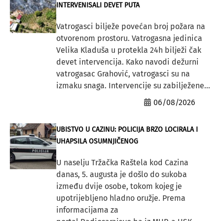
INTERVENISALI DEVET PUTA
Vatrogasci bilježe povećan broj požara na
otvorenom prostoru. Vatrogasna jedinica
Velika Kladuša u protekla 24h bilježi čak
devet intervencija. Kako navodi dežurni
vatrogasac Grahović, vatrogasci su na
izmaku snaga. Intervencije su zabilježene...
06/08/2026
UBISTVO U CAZINU: POLICIJA BRZO LOCIRALA I
UHAPSILA OSUMNJIČENOG
U naselju Tržačka Raštela kod Cazina
danas, 5. augusta je došlo do sukoba
između dvije osobe, tokom kojeg je
upotrijebljeno hladno oružje. Prema
informacijama za