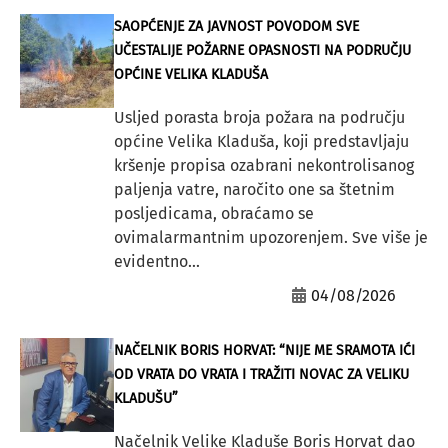
SAOPĆENJE ZA JAVNOST POVODOM SVE
UČESTALIJE POŽARNE OPASNOSTI NA PODRUČJU
OPĆINE VELIKA KLADUŠA
Usljed porasta broja požara na području
općine Velika Kladuša, koji predstavljaju
kršenje propisa ozabrani nekontrolisanog
paljenja vatre, naročito one sa štetnim
posljedicama, obraćamo se
ovimalarmantnim upozorenjem. Sve više je
evidentno...
04/08/2026
NAČELNIK BORIS HORVAT: “NIJE ME SRAMOTA IĆI
OD VRATA DO VRATA I TRAŽITI NOVAC ZA VELIKU
KLADUŠU”
Načelnik Velike Kladuše Boris Horvat dao