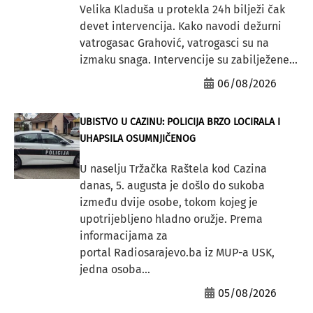
Velika Kladuša u protekla 24h bilježi čak
devet intervencija. Kako navodi dežurni
vatrogasac Grahović, vatrogasci su na
izmaku snaga. Intervencije su zabilježene...
06/08/2026
UBISTVO U CAZINU: POLICIJA BRZO LOCIRALA I
UHAPSILA OSUMNJIČENOG
U naselju Tržačka Raštela kod Cazina
danas, 5. augusta je došlo do sukoba
između dvije osobe, tokom kojeg je
upotrijebljeno hladno oružje. Prema
informacijama za
portal Radiosarajevo.ba iz MUP-a USK,
jedna osoba...
05/08/2026