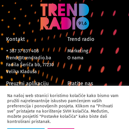
Kontakt
Trend radio
+ 387 37 831 408
Marketing
trend@trendradio.ba
O nama
Fadila Šeriča bb, 77230
Velika Kladuša
Preuzmi aplikaciju
Pratite nas
Na našoj web stranici koristimo kolačiće kako bismo vam
pružili najrelevantnije iskustvo pamćenjem vaših
preferencija i ponovljenih posjeta. Klikom na “Prihvati
sve” pristajete na korištenje SVIH kolačića. Međutim,
možete posjetiti "Postavke kolačića" kako biste dali
kontrolirani pristanak.
© 2024. Trend Radio Velika Kladuša. Sva prava zadržana.