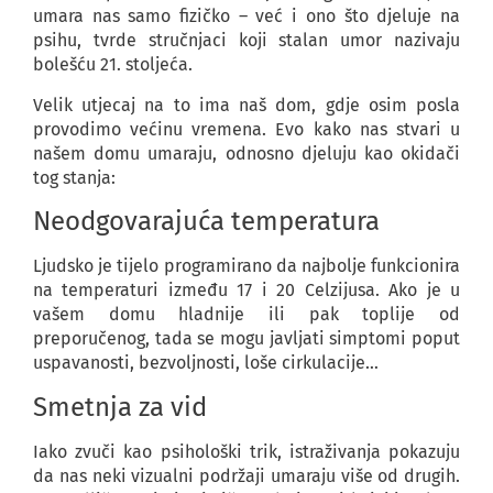
umara nas samo fizičko – već i ono što djeluje na
psihu, tvrde stručnjaci koji stalan umor nazivaju
bolešću 21. stoljeća.
Velik utjecaj na to ima naš dom, gdje osim posla
provodimo većinu vremena. Evo kako nas stvari u
našem domu umaraju, odnosno djeluju kao okidači
tog stanja:
Neodgovarajuća temperatura
Ljudsko je tijelo programirano da najbolje funkcionira
na temperaturi između 17 i 20 Celzijusa. Ako je u
vašem domu hladnije ili pak toplije od
preporučenog, tada se mogu javljati simptomi poput
uspavanosti, bezvoljnosti, loše cirkulacije…
Smetnja za vid
Iako zvuči kao psihološki trik, istraživanja pokazuju
da nas neki vizualni podržaji umaraju više od drugih.