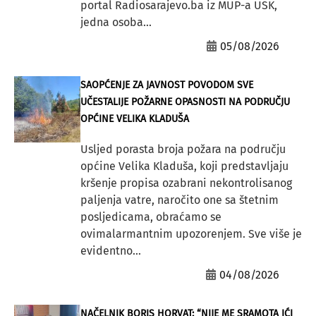
portal Radiosarajevo.ba iz MUP-a USK,
jedna osoba...
05/08/2026
SAOPĆENJE ZA JAVNOST POVODOM SVE
UČESTALIJE POŽARNE OPASNOSTI NA PODRUČJU
OPĆINE VELIKA KLADUŠA
Usljed porasta broja požara na području
općine Velika Kladuša, koji predstavljaju
kršenje propisa ozabrani nekontrolisanog
paljenja vatre, naročito one sa štetnim
posljedicama, obraćamo se
ovimalarmantnim upozorenjem. Sve više je
evidentno...
04/08/2026
NAČELNIK BORIS HORVAT: “NIJE ME SRAMOTA IĆI