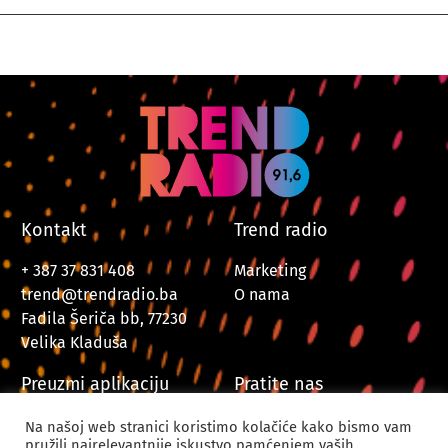
Kontakt
Trend radio
+ 387 37 831 408
Marketing
trend@trendradio.ba
O nama
Fadila Šeriča bb, 77230
Velika Kladuša
Preuzmi aplikaciju
Pratite nas
Na našoj web stranici koristimo kolačiće kako bismo vam
pružili najrelevantnije iskustvo pamćenjem vaših