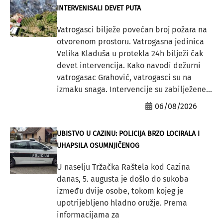
INTERVENISALI DEVET PUTA
Vatrogasci bilježe povećan broj požara na
otvorenom prostoru. Vatrogasna jedinica
Velika Kladuša u protekla 24h bilježi čak
devet intervencija. Kako navodi dežurni
vatrogasac Grahović, vatrogasci su na
izmaku snaga. Intervencije su zabilježene...
06/08/2026
UBISTVO U CAZINU: POLICIJA BRZO LOCIRALA I
UHAPSILA OSUMNJIČENOG
U naselju Tržačka Raštela kod Cazina
danas, 5. augusta je došlo do sukoba
između dvije osobe, tokom kojeg je
upotrijebljeno hladno oružje. Prema
informacijama za