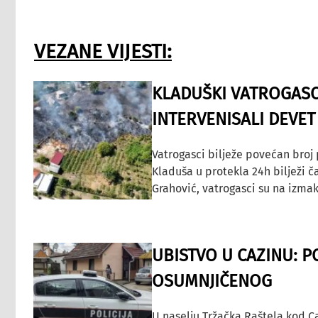
VEZANE VIJESTI:
KLADUŠKI VATROGASC
INTERVENISALI DEVET
Vatrogasci bilježe povećan broj
Kladuša u protekla 24h bilježi č
Grahović, vatrogasci su na izmak
UBISTVO U CAZINU: P
OSUMNJIČENOG
U naselju Tržačka Raštela kod C