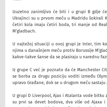
Izuzetno zanimljivo će biti i u grupi B gdje će
Ukrajinci su u prvom meču u Madridu šokirali Kr
četiri kola imaju četiri boda, tri manje od Rea
M’gladbach.
U najtežoj situaciji u ovoj grupi je Inter, tim
njima u današnjem meču protiv Borussije M’gla
kakve-takve šanse da se plasiraju u narednu faz
Iz grupe C već je poznato da će Manchester Cit
se borba za drugu poziciju voditi između Olym
upravo Građane, dok se u drugom meču sastaju M
U grupi D Liverpool, Ajax i Atalanta vode bitku z
su prvi sa devet bodova, dva više od Ajaxa i 