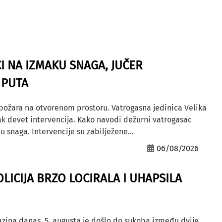
I NA IZMAKU SNAGA, JUČER
 PUTA
 požara na otvorenom prostoru. Vatrogasna jedinica Velika
ak devet intervencija. Kako navodi dežurni vatrogasac
u snaga. Intervencije su zabilježene...
06/08/2026
OLICIJA BRZO LOCIRALA I UHAPSILA
azina danas, 5. augusta je došlo do sukoba između dvije