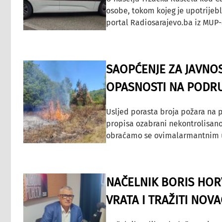
osobe, tokom kojeg je upotrijeb
portal Radiosarajevo.ba iz MUP-
SAOPĆENJE ZA JAVNO
OPASNOSTI NA PODRU
Usljed porasta broja požara na p
propisa ozabrani nekontrolisano
obraćamo se ovimalarmantnim up
NAČELNIK BORIS HORV
VRATA I TRAŽITI NOV