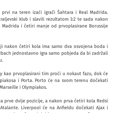
 prvi na teren izaći igrači Šahtara i Real Madrida.
aljevski klub i slavili rezultatom 3:2 te sada nakon
l Madrida i četiri manje od prvoplasirane Borussije
 koji nakon četiri kola ima samo dva osvojena boda i
dbach jednostavno igra samo pobjeda da bi zadržali
u.
y kao prvoplasirani tim proći u nokaut fazu, dok će
piakosa i Porta. Porto će na svom terenu dočekati
arseille i Olympiakos.
a prve dvije pozicije, a nakon prva četiri kola Redsi
Atalante. Liverpool će na Anfieldu dočekati Ajax i