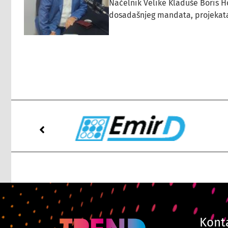
Načelnik Velike Kladuše Boris H
dosadašnjeg mandata, projekata ko
Kont