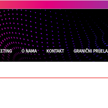
Ubistvo u Cazinu: Policija brzo locirala i uhapsila osumnjičenog
ETING
O NAMA
KONTAKT
GRANIČNI PRIJELA