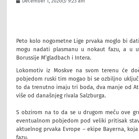
December 1, 2020
9:23 am
Peto kolo nogometne Lige prvaka moglo bi dati
mogu nadati plasmanu u nokaut fazu, a u ut
Borussije M’gladbach i Intera.
Lokomotiv iz Moskve na svom terenu će doč
pobjedom ruski tim mogao bi se ozbiljno uključ
to da trenutno imaju tri boda, dva manje od At
više od današnjeg rivala Salzburga.
S obzirom na to da se u drugom meču ove grup
eventualnom pobjedom pod veliki pritisak stav
aktuelnog prvaka Evrope – ekipe Bayerna, koja 
fazu.