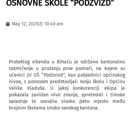
OSNOVNE ŠKOLE “PODZVIZD”
May 12, 2025
10:49 am
Proteklog vikenda u Bihaću je održano kantonalno
takmičenje u pružanju prve pomoći, na kojem su
učenici JU OŠ “Podzvizd”, kao pobjednici općinskog
nivoa, s ponosom predstavljali svoju školu i Općinu
Velika Kladuša. U jakoj konkurenciji ekipa je
pokazala zavidan nivo znanja, spretnosti i timske
saradnje te osvojila visoko peto mjesto među
brojnim školama Unsko-sanskog kantona.