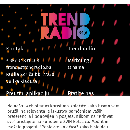
Kontakt
Trend radio
+ 387 37 831 408
Marketing
trend@trendradio.ba
O nama
Fadila Šeriča bb, 77230
Velika Kladuša
Preuzmi aplikaciju
Pratite nas
Na našoj web stranici koristimo kolačiće kako bismo vam
pružili najrelevantnije iskustvo pamćenjem vaših
preferencija i ponovljenih posjeta. Klikom na “Prihvati
sve” pristajete na korištenje SVIH kolačića. Međutim,
možete posjetiti "Postavke kolačića" kako biste dali