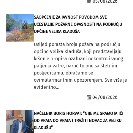
05/08/2026
SAOPĆENJE ZA JAVNOST POVODOM SVE
UČESTALIJE POŽARNE OPASNOSTI NA PODRUČJU
OPĆINE VELIKA KLADUŠA
Usljed porasta broja požara na području
općine Velika Kladuša, koji predstavljaju
kršenje propisa ozabrani nekontrolisanog
paljenja vatre, naročito one sa štetnim
posljedicama, obraćamo se
ovimalarmantnim upozorenjem. Sve više je
evidentno...
04/08/2026
NAČELNIK BORIS HORVAT: “NIJE ME SRAMOTA IĆI
OD VRATA DO VRATA I TRAŽITI NOVAC ZA VELIKU
KLADUŠU”