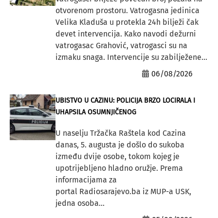
otvorenom prostoru. Vatrogasna jedinica
Velika Kladuša u protekla 24h bilježi čak
devet intervencija. Kako navodi dežurni
vatrogasac Grahović, vatrogasci su na
izmaku snaga. Intervencije su zabilježene...
06/08/2026
UBISTVO U CAZINU: POLICIJA BRZO LOCIRALA I
UHAPSILA OSUMNJIČENOG
U naselju Tržačka Raštela kod Cazina
danas, 5. augusta je došlo do sukoba
između dvije osobe, tokom kojeg je
upotrijebljeno hladno oružje. Prema
informacijama za
portal Radiosarajevo.ba iz MUP-a USK,
jedna osoba...