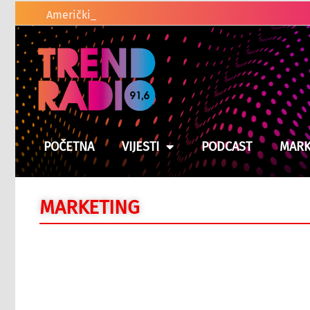
Američki zakonodavci traže od Trumpa d
POČETNA
VIJESTI
PODCAST
MARK
MARKETING