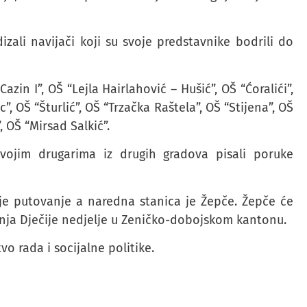
zali navijači koji su svoje predstavnike bodrili do
azin I”, OŠ “Lejla Hairlahović – Hušić”, OŠ “Ćoralići”,
”, OŠ “Šturlić”, OŠ “Trzačka Raštela”, OŠ “Stijena”, OŠ
 OŠ “Mirsad Salkić”.
ojim drugarima iz drugih gradova pisali poruke
oje putovanje a naredna stanica je Žepče. Žepče će
anja Dječije nedjelje u Zeničko-dobojskom kantonu.
vo rada i socijalne politike.