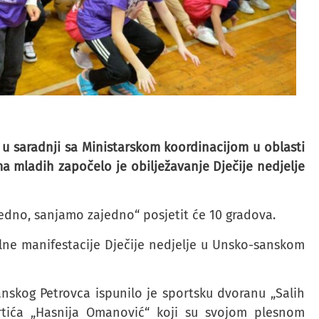
e u saradnji sa Ministarskom koordinacijom u oblasti
ma mladih započelo je obilježavanje Dječije nedjelje
edno, sanjamo zajedno“ posjetit će 10 gradova.
lne manifestacije Dječije nedjelje u Unsko-sanskom
anskog Petrovca ispunilo je sportsku dvoranu „Salih
vrtića „Hasnija Omanović“ koji su svojom plesnom