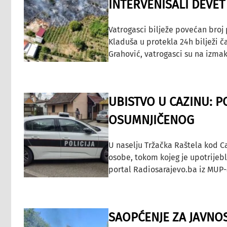
INTERVENISALI DEVET
Vatrogasci bilježe povećan broj
Kladuša u protekla 24h bilježi č
Grahović, vatrogasci su na izmak
UBISTVO U CAZINU: P
OSUMNJIČENOG
U naselju Tržačka Raštela kod C
osobe, tokom kojeg je upotrijeb
portal Radiosarajevo.ba iz MUP-
SAOPĆENJE ZA JAVNO