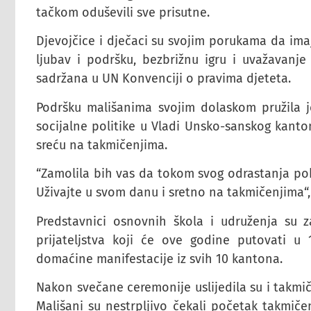
tačkom oduševili sve prisutne.
Djevojčice i dječaci su svojim porukama da ima
ljubav i podršku, bezbrižnu igru i uvažavanje
sadržana u UN Konvenciji o pravima djeteta.
Podršku mališanima svojim dolaskom pružila je
socijalne politike u Vladi Unsko-sanskog kanton
sreću na takmičenjima.
“Zamolila bih vas da tokom svog odrastanja po
Uživajte u svom danu i sretno na takmičenjima“, 
Predstavnici osnovnih škola i udruženja su z
prijateljstva koji će ove godine putovati u
domaćine manifestacije iz svih 10 kantona.
Nakon svečane ceremonije uslijedila su i takmičen
Mališani su nestrpljivo čekali početak takmičen