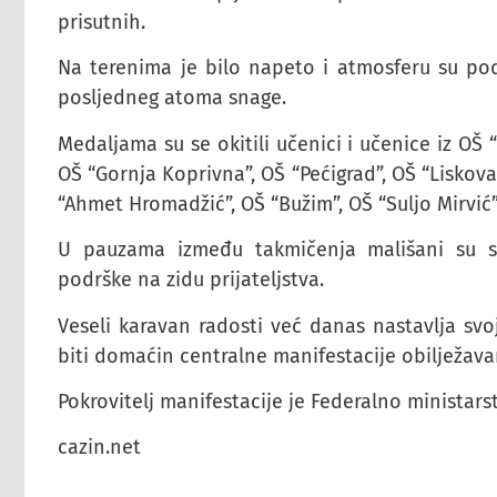
prisutnih.
Na terenima je bilo napeto i atmosferu su podi
posljedneg atoma snage.
Medaljama su se okitili učenici i učenice iz OŠ “C
OŠ “Gornja Koprivna”, OŠ “Pećigrad”, OŠ “Liskovac
“Ahmet Hromadžić”, OŠ “Bužim”, OŠ “Suljo Mirvić”,
U pauzama između takmičenja mališani su sv
podrške na zidu prijateljstva.
Veseli karavan radosti već danas nastavlja sv
biti domaćin centralne manifestacije obilježav
Pokrovitelj manifestacije je Federalno ministarst
cazin.net