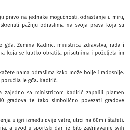
ju pravo na jednake mogućnosti, odrastanje u miru,
 skrenuli pažnju odraslima na svoja prava koja su
 gđa. Zemina Kadirić, ministrica zdravstva, rada i
a koja se kratko obratila prisutnima i poželjela im
kažete nama odraslima kako može bolje i radosnije.
poručila je gđa. Kadirić.
a zajedno sa ministricom Kadirić zapalili plamen
 10 gradova te tako simbolično povezati gradove
ja u igri između dvije vatre, utrci na 60m i štafeti.
ja, a uvod u sportski dan je bilo zagrijavanje svih