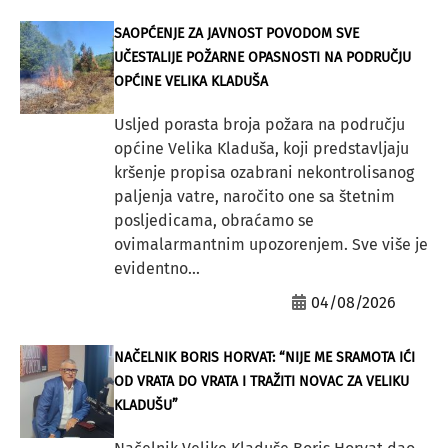
SAOPĆENJE ZA JAVNOST POVODOM SVE
UČESTALIJE POŽARNE OPASNOSTI NA PODRUČJU
OPĆINE VELIKA KLADUŠA
Usljed porasta broja požara na području
općine Velika Kladuša, koji predstavljaju
kršenje propisa ozabrani nekontrolisanog
paljenja vatre, naročito one sa štetnim
posljedicama, obraćamo se
ovimalarmantnim upozorenjem. Sve više je
evidentno...
04/08/2026
NAČELNIK BORIS HORVAT: “NIJE ME SRAMOTA IĆI
OD VRATA DO VRATA I TRAŽITI NOVAC ZA VELIKU
KLADUŠU”