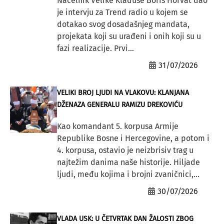
Načelnik Velike Kladuše Boris Horvat dao
je intervju za Trend radio u kojem se
dotakao svog dosadašnjeg mandata,
projekata koji su urađeni i onih koji su u
fazi realizacije. Prvi...
31/07/2026
VELIKI BROJ LJUDI NA VLAKOVU: KLANJANA
DŽENAZA GENERALU RAMIZU DREKOVIĆU
Kao komandant 5. korpusa Armije
Republike Bosne i Hercegovine, a potom i
4. korpusa, ostavio je neizbrisiv trag u
najtežim danima naše historije. Hiljade
ljudi, među kojima i brojni zvaničnici,...
30/07/2026
VLADA USK: U ČETVRTAK DAN ŽALOSTI ZBOG