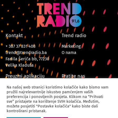
Kontakt
Trend radio
+ 387 37 831 408
Marketing
trend@trendradio.ba
O nama
Fadila Šeriča bb, 77230
Velika Kladuša
Preuzmi aplikaciju
Pratite nas
Na našoj web stranici koristimo kolačiće kako bismo vam
pružili najrelevantnije iskustvo pamćenjem vaših
preferencija i ponovljenih posjeta. Klikom na “Prihvati
sve” pristajete na korištenje SVIH kolačića. Međutim,
možete posjetiti "Postavke kolačića" kako biste dali
kontrolirani pristanak.
© 2024. Trend Radio Velika Kladuša. Sva prava zadržana.