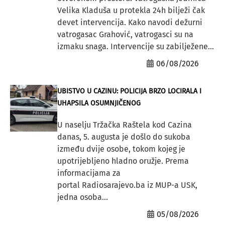
Velika Kladuša u protekla 24h bilježi čak
devet intervencija. Kako navodi dežurni
vatrogasac Grahović, vatrogasci su na
izmaku snaga. Intervencije su zabilježene...
06/08/2026
UBISTVO U CAZINU: POLICIJA BRZO LOCIRALA I
UHAPSILA OSUMNJIČENOG
U naselju Tržačka Raštela kod Cazina
danas, 5. augusta je došlo do sukoba
između dvije osobe, tokom kojeg je
upotrijebljeno hladno oružje. Prema
informacijama za
portal Radiosarajevo.ba iz MUP-a USK,
jedna osoba...
05/08/2026