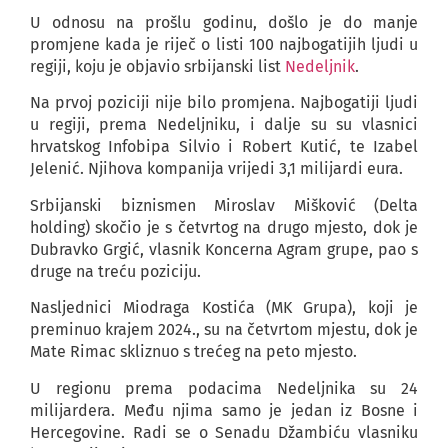
U odnosu na prošlu godinu, došlo je do manje
promjene kada je riječ o listi 100 najbogatijih ljudi u
regiji, koju je objavio srbijanski list
Nedeljnik
.
Na prvoj poziciji nije bilo promjena. Najbogatiji ljudi
u regiji, prema Nedeljniku, i dalje su su vlasnici
hrvatskog Infobipa Silvio i Robert Kutić, te Izabel
Jelenić. Njihova kompanija vrijedi 3,1 milijardi eura.
Srbijanski biznismen Miroslav Mišković (Delta
holding) skočio je s četvrtog na drugo mjesto, dok je
Dubravko Grgić, vlasnik Koncerna Agram grupe, pao s
druge na treću poziciju.
Nasljednici Miodraga Kostića (MK Grupa), koji je
preminuo krajem 2024., su na četvrtom mjestu, dok je
Mate Rimac skliznuo s trećeg na peto mjesto.
U regionu prema podacima Nedeljnika su 24
milijardera. Među njima samo je jedan iz Bosne i
Hercegovine. Radi se o Senadu Džambiću vlasniku