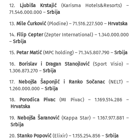
12.
Ljubiša Krstajić
(Karisma Hotels&Resorts) –
71.546.000.000 –
Srbija
13.
Mile Ćurković
(Plodine) – 71.516.227.500 –
Hrvatska
14.
Filip Cepter
(Zepter International) – 1.340.000.000
–
Srbija
15.
Petar Matić
(MPC holding) – 71.345.807.790 –
Srbija
16.
Borislav i Dragan Stanojlović
(Sport Visio) –
1.306.873.270 –
Srbija
17.
Nebojša Šaponjić i Ranko Sočanac
(NELT) –
1.260.000.000 –
Srbija
18.
Porodica Pivac
(MI Pivac) – 1.169.514.286 –
Hrvatska
19.
Nebojša Šaranović
(Kappa Star) – 1.167.977.881 –
Srbija
20.
Stanko Popović
(Elixir) – 1.155.254.856 –
Srbija