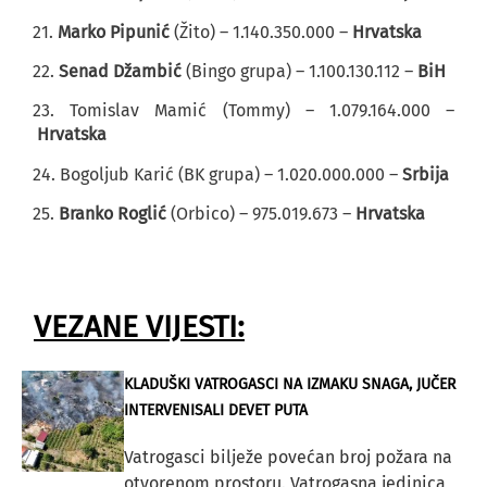
21.
Marko Pipunić
(Žito) – 1.140.350.000 –
Hrvatska
22.
Senad Džambić
(Bingo grupa) – 1.100.130.112 –
BiH
23. Tomislav Mamić (Tommy) – 1.079.164.000 –
Hrvatska
24. Bogoljub Karić (BK grupa) – 1.020.000.000 –
Srbija
25.
Branko Roglić
(Orbico) – 975.019.673 –
Hrvatska
VEZANE VIJESTI:
KLADUŠKI VATROGASCI NA IZMAKU SNAGA, JUČER
INTERVENISALI DEVET PUTA
Vatrogasci bilježe povećan broj požara na
otvorenom prostoru. Vatrogasna jedinica