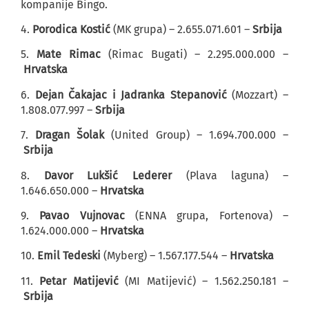
kompanije Bingo.
4.
Porodica Kostić
(MK grupa) – 2.655.071.601 –
Srbija
5.
Mate Rimac
(Rimac Bugati) – 2.295.000.000 –
Hrvatska
6.
Dejan Čakajac i Jadranka Stepanović
(Mozzart) –
1.808.077.997 –
Srbija
7.
Dragan Šolak
(United Group) – 1.694.700.000 –
Srbija
8.
Davor Lukšić Lederer
(Plava laguna) –
1.646.650.000 –
Hrvatska
9.
Pavao Vujnovac
(ENNA grupa, Fortenova) –
1.624.000.000 –
Hrvatska
10.
Emil Tedeski
(Myberg) – 1.567.177.544 –
Hrvatska
11.
Petar Matijević
(MI Matijević) – 1.562.250.181 –
Srbija