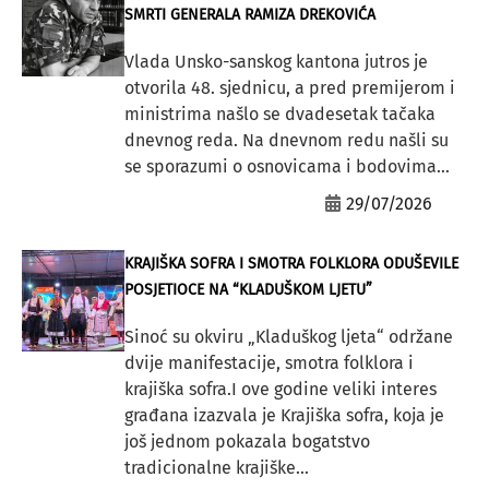
SMRTI GENERALA RAMIZA DREKOVIĆA
Vlada Unsko-sanskog kantona jutros je
otvorila 48. sjednicu, a pred premijerom i
ministrima našlo se dvadesetak tačaka
dnevnog reda. Na dnevnom redu našli su
se sporazumi o osnovicama i bodovima...
29/07/2026
KRAJIŠKA SOFRA I SMOTRA FOLKLORA ODUŠEVILE
POSJETIOCE NA “KLADUŠKOM LJETU”
Sinoć su okviru „Kladuškog ljeta“ održane
dvije manifestacije, smotra folklora i
krajiška sofra.I ove godine veliki interes
građana izazvala je Krajiška sofra, koja je
još jednom pokazala bogatstvo
tradicionalne krajiške...