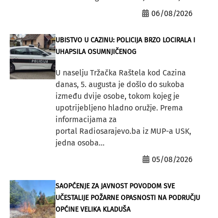
06/08/2026
UBISTVO U CAZINU: POLICIJA BRZO LOCIRALA I
UHAPSILA OSUMNJIČENOG
U naselju Tržačka Raštela kod Cazina
danas, 5. augusta je došlo do sukoba
između dvije osobe, tokom kojeg je
upotrijebljeno hladno oružje. Prema
informacijama za
portal Radiosarajevo.ba iz MUP-a USK,
jedna osoba...
05/08/2026
SAOPĆENJE ZA JAVNOST POVODOM SVE
UČESTALIJE POŽARNE OPASNOSTI NA PODRUČJU
OPĆINE VELIKA KLADUŠA