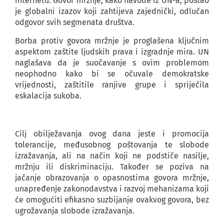
internetu. Govor mržnje, kako navode iz UN-a, postao
je globalni izazov koji zahtijeva zajednički, odlučan
odgovor svih segmenata društva.
Borba protiv govora mržnje je proglašena ključnim
aspektom zaštite ljudskih prava i izgradnje mira. UN
naglašava da je suočavanje s ovim problemom
neophodno kako bi se očuvale demokratske
vrijednosti, zaštitile ranjive grupe i spriječila
eskalacija sukoba.
Cilj obilježavanja ovog dana jeste i promocija
tolerancije, međusobnog poštovanja te slobode
izražavanja, ali na način koji ne podstiče nasilje,
mržnju ili diskriminaciju. Također se poziva na
jačanje obrazovanja o opasnostima govora mržnje,
unapređenje zakonodavstva i razvoj mehanizama koji
će omogućiti efikasno suzbijanje ovakvog govora, bez
ugrožavanja slobode izražavanja.