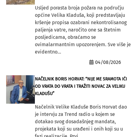
Usljed porasta broja požara na području
općine Velika Kladuša, koji predstavljaju
kršenje propisa ozabrani nekontrolisanog
paljenja vatre, naročito one sa štetnim
posljedicama, obraćamo se
ovimalarmantnim upozorenjem. Sve više je
evidentno...
04/08/2026
NAČELNIK BORIS HORVAT: “NIJE ME SRAMOTA IĆI
OD VRATA DO VRATA I TRAŽITI NOVAC ZA VELIKU
KLADUŠU”
Načelnik Velike Kladuše Boris Horvat dao
je intervju za Trend radio u kojem se
dotakao svog dosadašnjeg mandata,
projekata koji su urađeni i onih koji su u
fazi realizacije. Prvi...