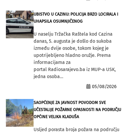
UBISTVO U CAZINU: POLICIJA BRZO LOCIRALA I
UHAPSILA OSUMNJIČENOG
U naselju Tržačka Raštela kod Cazina
danas, 5. augusta je došlo do sukoba
između dvije osobe, tokom kojeg je
upotrijebljeno hladno oružje. Prema
informacijama za
portal Radiosarajevo.ba iz MUP-a USK,
jedna osoba...
05/08/2026
SAOPĆENJE ZA JAVNOST POVODOM SVE
UČESTALIJE POŽARNE OPASNOSTI NA PODRUČJU
OPĆINE VELIKA KLADUŠA
Usljed porasta broja požara na području