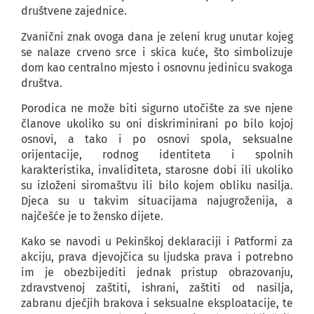
društvene zajednice.
Zvanični znak ovoga dana je zeleni krug unutar kojeg
se nalaze crveno srce i skica kuće, što simbolizuje
dom kao centralno mjesto i osnovnu jedinicu svakoga
društva.
Porodica ne može biti sigurno utočište za sve njene
članove ukoliko su oni diskriminirani po bilo kojoj
osnovi, a tako i po osnovi spola, seksualne
orijentacije, rodnog identiteta i spolnih
karakteristika, invaliditeta, starosne dobi ili ukoliko
su izloženi siromaštvu ili bilo kojem obliku nasilja.
Djeca su u takvim situacijama najugroženija, a
najčešće je to žensko dijete.
Kako se navodi u Pekinškoj deklaraciji i Patformi za
akciju, prava djevojčica su ljudska prava i potrebno
im je obezbijediti jednak pristup obrazovanju,
zdravstvenoj zaštiti, ishrani, zaštiti od nasilja,
zabranu dječjih brakova i seksualne eksploatacije, te