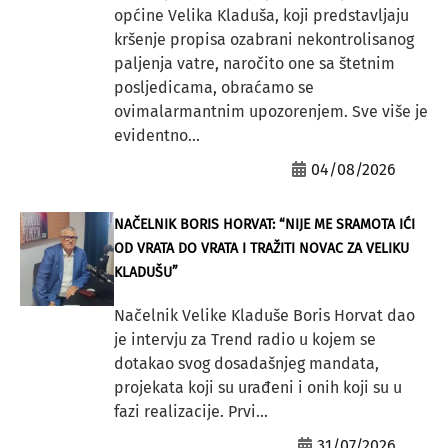
općine Velika Kladuša, koji predstavljaju
kršenje propisa ozabrani nekontrolisanog
paljenja vatre, naročito one sa štetnim
posljedicama, obraćamo se
ovimalarmantnim upozorenjem. Sve više je
evidentno...
04/08/2026
NAČELNIK BORIS HORVAT: “NIJE ME SRAMOTA IĆI
OD VRATA DO VRATA I TRAŽITI NOVAC ZA VELIKU
KLADUŠU”
Načelnik Velike Kladuše Boris Horvat dao
je intervju za Trend radio u kojem se
dotakao svog dosadašnjeg mandata,
projekata koji su urađeni i onih koji su u
fazi realizacije. Prvi...
31/07/2026