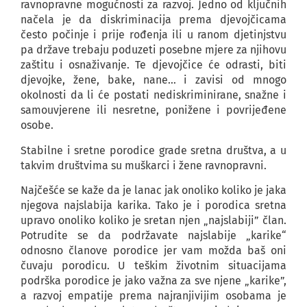
ravnopravne mogućnosti za razvoj. Jedno od ključnih
načela je da diskriminacija prema djevojčicama
često počinje i prije rođenja ili u ranom djetinjstvu
pa države trebaju poduzeti posebne mjere za njihovu
zaštitu i osnaživanje. Te djevojčice će odrasti, biti
djevojke, žene, bake, nane… i zavisi od mnogo
okolnosti da li će postati nediskriminirane, snažne i
samouvjerene ili nesretne, ponižene i povrijeđene
osobe.
Stabilne i sretne porodice grade sretna društva, a u
takvim društvima su muškarci i žene ravnopravni.
Najčešće se kaže da je lanac jak onoliko koliko je jaka
njegova najslabija karika. Tako je i porodica sretna
upravo onoliko koliko je sretan njen „najslabiji” član.
Potrudite se da podržavate najslabije „karike“
odnosno članove porodice jer vam možda baš oni
čuvaju porodicu. U teškim životnim situacijama
podrška porodice je jako važna za sve njene „karike”,
a razvoj empatije prema najranjivijim osobama je