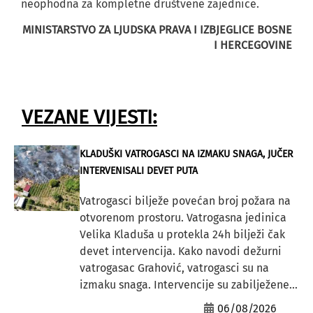
neophodna za kompletne društvene zajednice.
MINISTARSTVO ZA LJUDSKA PRAVA I IZBJEGLICE BOSNE
I HERCEGOVINE
VEZANE VIJESTI:
KLADUŠKI VATROGASCI NA IZMAKU SNAGA, JUČER
INTERVENISALI DEVET PUTA
Vatrogasci bilježe povećan broj požara na
otvorenom prostoru. Vatrogasna jedinica
Velika Kladuša u protekla 24h bilježi čak
devet intervencija. Kako navodi dežurni
vatrogasac Grahović, vatrogasci su na
izmaku snaga. Intervencije su zabilježene...
06/08/2026