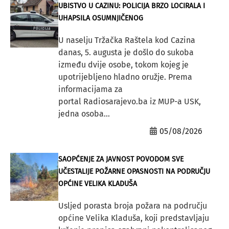
UBISTVO U CAZINU: POLICIJA BRZO LOCIRALA I
UHAPSILA OSUMNJIČENOG
U naselju Tržačka Raštela kod Cazina
danas, 5. augusta je došlo do sukoba
između dvije osobe, tokom kojeg je
upotrijebljeno hladno oružje. Prema
informacijama za
portal Radiosarajevo.ba iz MUP-a USK,
jedna osoba...
05/08/2026
SAOPĆENJE ZA JAVNOST POVODOM SVE
UČESTALIJE POŽARNE OPASNOSTI NA PODRUČJU
OPĆINE VELIKA KLADUŠA
Usljed porasta broja požara na području
općine Velika Kladuša, koji predstavljaju