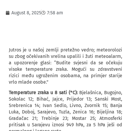
August 8, 2025
7:58 am
Jutros je u našoj zemlji pretežno vedro; meteorolozi
su zbog očekivanih vrelina upalili i žuti meteoalarm,
a upozorenje glasi: “Budite svjesni da se očekuju
visoke temperature zraka. Mogući su zdravstveni
rizici među ugroženim osobama, na primjer starije
vrlo mlade osobe.”
Temperature zraka u 8 sati (°C):
Bjelašnica, Bugojno,
Sokolac 12; Bihać, Jajce, Prijedor 13; Sanski Most,
Srebrenica 14; Ivan Sedlo, Livno, Zvornik 15; Banja
Luka, Doboj, Sarajevo, Tuzla, Zenica 16; Bijeljina 18;
Gradačac 21; Trebinje 23; Mostar 25; Atmosferki
pritisak u Sarajevu iznosi 949 hPa, za 5 hPa ješi od