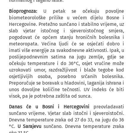
normalnog i lagano raste.
Bioprognoza:
U petak se očekuju povoljne
biometeorološke prilike u većem dijelu Bosne i
Hercegovine. Pretežno sunčano i stabilno vrijeme, uz
slab vjetar istočnog i sjeveroistočnog smjera,
pogodovat će općem stanju hroničnih bolesnika i
meteoropata. Većina ljudi će se osjećati dobro i
imati više energije za svakodnevne aktivnosti. Ipak, u
poslijepodnevnim satima na jugu zemlje, gdje se
očekuju temperature i do 36°C, osjet vrućine može
uzrokovati umor, razdražljivost i blaže tegobe kod
osjetljivijih osoba, posebno srčanih bolesnika.
Preporučuje se boravak u hladovini, laganija ishrana i
unos dovoljne količine tečnosti. UV indeks će biti
visok, pa je potrebna zaštita od sunca.
Danas će u Bosni i Hercegovini
preovladavati
sunčano vrijeme. Vjetar slab istočni i sjeveroistočni.
Dnevna temperature zraka od 27 do 33, na jugu do 36
°C.
U Sarajevu
sunčano. Dnevna temperature zraka
oko 31 °C.