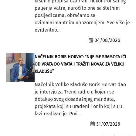
kršenje propisa ozabrani nekontrolisanog
paljenja vatre, naročito one sa štetnim
posljedicama, obraćamo se
ovimalarmantnim upozorenjem. Sve više je
evidentno...
04/08/2026
NAČELNIK BORIS HORVAT: “NIJE ME SRAMOTA IĆI
OD VRATA DO VRATA I TRAŽITI NOVAC ZA VELIKU
KLADUŠU”
Načelnik Velike Kladuše Boris Horvat dao
je intervju za Trend radio u kojem se
dotakao svog dosadašnjeg mandata,
projekata koji su urađeni i onih koji su u
fazi realizacije. Prvi...
31/07/2026