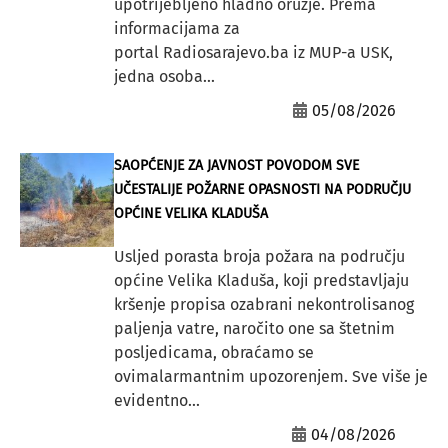
upotrijebljeno hladno oružje. Prema
informacijama za
portal Radiosarajevo.ba iz MUP-a USK,
jedna osoba...
05/08/2026
SAOPĆENJE ZA JAVNOST POVODOM SVE
UČESTALIJE POŽARNE OPASNOSTI NA PODRUČJU
OPĆINE VELIKA KLADUŠA
Usljed porasta broja požara na području
općine Velika Kladuša, koji predstavljaju
kršenje propisa ozabrani nekontrolisanog
paljenja vatre, naročito one sa štetnim
posljedicama, obraćamo se
ovimalarmantnim upozorenjem. Sve više je
evidentno...
04/08/2026