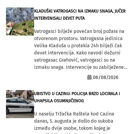
KLADUŠKI VATROGASCI NA IZMAKU SNAGA, JUČER
INTERVENISALI DEVET PUTA
Vatrogasci bilježe povećan broj požara na
otvorenom prostoru. Vatrogasna jedinica
Velika Kladuša u protekla 24h bilježi čak
devet intervencija. Kako navodi dežurni
vatrogasac Grahović, vatrogasci su na
izmaku snaga. Intervencije su zabilježene...
06/08/2026
UBISTVO U CAZINU: POLICIJA BRZO LOCIRALA I
UHAPSILA OSUMNJIČENOG
U naselju Tržačka Raštela kod Cazina
danas, 5. augusta je došlo do sukoba
između dvije osobe, tokom kojeg je