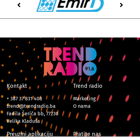
Kontakt
Trend radio
+ 387 37 831 408
Marketing
trend@trendradio.ba
O nama
Fadila Šeriča bb, 77230
Velika Kladuša
Preuzmi aplikaciju
Pratite nas