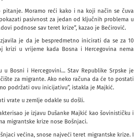
o pitanje. Moramo reći kako i na koji način se čuva
 pokazati pasivnost za jedan od ključnih problema u
adovi podnose sav teret krize”, kazao je Bećirović.
javila je da je bespredmetno inicirati da se za 10
koj krizi u vrijeme kada Bosna i Hercegovina nema
zu u Bosni i Hercegovini… Stav Republike Srpske je
ište za migrante. Ako neko računa da će to postati
 podržati ovu inicijativu”, istakla je Majkić.
ti vrate u zemlje odakle su došli.
kterisao je izjavu Dušanke Majkić kao šovinističku i
ma migrantske krize nose Bošnjaci.
njaci većina, snose najveći teret migrantske krize. I