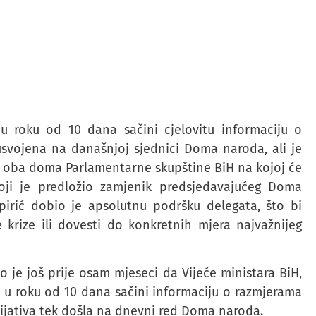
e u roku od 10 dana sačini cjelovitu informaciju o
usvojena na današnjoj sjednici Doma naroda, ali je
a oba doma Parlamentarne skupštine BiH na kojoj će
 koji je predložio zamjenik predsjedavajućeg Doma
irić dobio je apsolutnu podršku delegata, što bi
 krize ili dovesti do konkretnih mjera najvažnijeg
o je još prije osam mjeseci da Vijeće ministara BiH,
e u roku od 10 dana sačini informaciju o razmjerama
nicijativa tek došla na dnevni red Doma naroda.