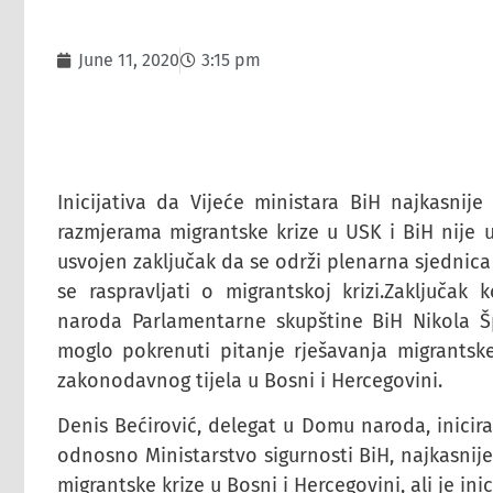
June 11, 2020
3:15 pm
Inicijativa da Vijeće ministara BiH najkasnij
razmjerama migrantske krize u USK i BiH nije 
usvojen zaključak da se održi plenarna sjednic
se raspravljati o migrantskoj krizi.Zaključak
naroda Parlamentarne skupštine BiH Nikola Šp
moglo pokrenuti pitanje rješavanja migrantske
zakonodavnog tijela u Bosni i Hercegovini.
Denis Bećirović, delegat u Domu naroda, inicira
odnosno Ministarstvo sigurnosti BiH, najkasnij
migrantske krize u Bosni i Hercegovini, ali je i