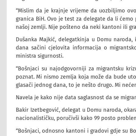
“Mislim da je krajnje vrijeme da uozbiljimo ov
granica BiH. Ovo je test za delegate da li ćemo
našoj zemlji. Nije pošteno da neki kantoni ili gr
Dušanka Majkić, delegatkinja u Domu naroda, iz
dana sačini cjelovita informacija o migrants
ministra sigurnosti.
“Bošnjaci su najodgovorniji za migrantsku kri
poznat. Mi nismo zemlja koja može da bude utoč
glasači jednog dana, to je nešto drugo. Mi nećemo
Navela je kako nije data saglasnost da se migran
Bakir Izetbegović, delegat u Domu naroda, okara
nacionalističku, poručivši kako 99 posto proble
“Bošnjaci, odnosno kantoni i gradovi gdje su Boš