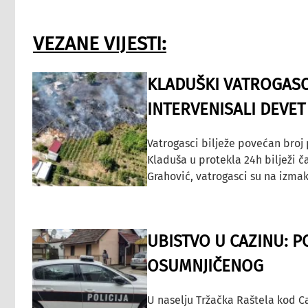
VEZANE VIJESTI:
KLADUŠKI VATROGASC
INTERVENISALI DEVET
Vatrogasci bilježe povećan broj
Kladuša u protekla 24h bilježi č
Grahović, vatrogasci su na izmak
UBISTVO U CAZINU: P
OSUMNJIČENOG
U naselju Tržačka Raštela kod C