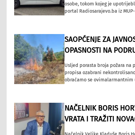
osobe, tokom kojeg je upotrijeb
portal Radiosarajevo.ba iz MUP-
SAOPĆENJE ZA JAVNO
OPASNOSTI NA PODRU
Usljed porasta broja požara na p
propisa ozabrani nekontrolisano
obraćamo se ovimalarmantnim up
NAČELNIK BORIS HORV
VRATA I TRAŽITI NOV
Načelnik Velike Kladuše Boris H