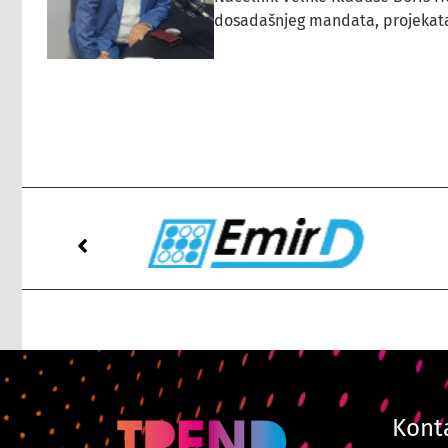
dosadašnjeg mandata, projekata ko
Kont