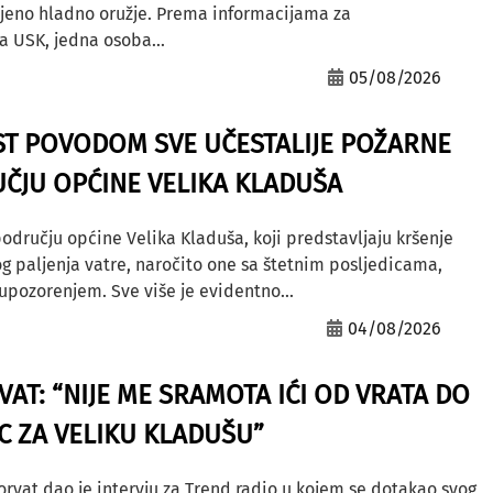
ljeno hladno oružje. Prema informacijama za
a USK, jedna osoba...
05/08/2026
ST POVODOM SVE UČESTALIJE POŽARNE
ČJU OPĆINE VELIKA KLADUŠA
odručju općine Velika Kladuša, koji predstavljaju kršenje
g paljenja vatre, naročito one sa štetnim posljedicama,
ozorenjem. Sve više je evidentno...
04/08/2026
AT: “NIJE ME SRAMOTA IĆI OD VRATA DO
AC ZA VELIKU KLADUŠU”
orvat dao je intervju za Trend radio u kojem se dotakao svog