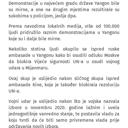
Demonstracije u najvećem gradu države Yangon bile
su mirne, a one na drugim mjestima rezultirale su
sukobima s policijom, javlja dpa.
Prema navodima lokalnih medija, više od 100.000
ljudi pridružilo raznim demonstracijama u Yangonu
koje su i dalje bile mirne.
Nekoliko stotina ljudi okupilo se ispred ruske
ambasade u Yangonu kako bi osudili odluku Moskve
da blokira Vijeće sigurnosti UN-a u osudi vojnog
udara u Mijanmaru.
Ovaj skup je uslijedio nakon sličnog skupa ispred
ambasade Kine, koja je također blokirala rezoluciju
UN-a.
Vojni udar je uslijedio nakon što je vojska nazvala
izbore u novembru 2020. godine lažnim i uvela
jednogodišnje vanredno stanje, te postavila vladu za
koju tvrdi da će biti samo privremena vlada prije
održavanja novih izbora.