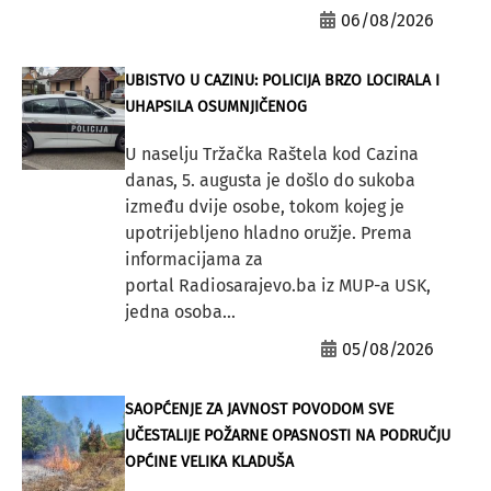
06/08/2026
UBISTVO U CAZINU: POLICIJA BRZO LOCIRALA I
UHAPSILA OSUMNJIČENOG
U naselju Tržačka Raštela kod Cazina
danas, 5. augusta je došlo do sukoba
između dvije osobe, tokom kojeg je
upotrijebljeno hladno oružje. Prema
informacijama za
portal Radiosarajevo.ba iz MUP-a USK,
jedna osoba...
05/08/2026
SAOPĆENJE ZA JAVNOST POVODOM SVE
UČESTALIJE POŽARNE OPASNOSTI NA PODRUČJU
OPĆINE VELIKA KLADUŠA