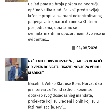
Usljed porasta broja požara na području
općine Velika Kladuša, koji predstavljaju
kršenje propisa ozabrani nekontrolisanog
paljenja vatre, naročito one sa štetnim
posljedicama, obraćamo se
ovimalarmantnim upozorenjem. Sve više je
evidentno...
04/08/2026
NAČELNIK BORIS HORVAT: “NIJE ME SRAMOTA IĆI
OD VRATA DO VRATA I TRAŽITI NOVAC ZA VELIKU
KLADUŠU”
Načelnik Velike Kladuše Boris Horvat dao
je intervju za Trend radio u kojem se
dotakao svog dosadašnjeg mandata,
projekata koji su urađeni i onih koji su u
fazi realizacije. Prvi...