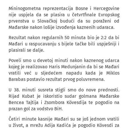
Mininogometna reprezentacija Bosne i Hercegovine
nije uspjela da se plasira u četvrtfinale Evropskog
prvenstva u Slovačkoj budući da su poraženi od
Mađarske nakon lošije izvođenja kaznenih udaraca.
Rezultat nakon regularnih 50 minuta bio je 2:2 da bi
Mađari u raspucavanju s bijele tačke bili uspješniji i
plasirali se dalje.
Poveli smo u devetoj minuti nakon kaznenog udarca
kojeg je realizovao Haris Medunjanin da bi se Mađari
vratili već u sljedećem napadu kada je Miklos
Barabas postavio rezultat prvog poluvremena.
U 38. minuti susreta stigli smo do nove prednosti.
Rijad Kubat je iskoristio sudar golmana Mađarske
Bencea Tajtija i Zsombora Kövesdija te pogodio na
prazan gol za vodstvo BiH.
Četiri minute kasnije Mađari su se još jednom vratili
u život, a mrežu Adija Kadića je pogodio Kövesdi za