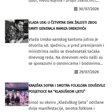
ljudi, među kojima i brojni zvaničnici,...
30/07/2026
VLADA USK: U ČETVRTAK DAN ŽALOSTI ZBOG
SMRTI GENERALA RAMIZA DREKOVIĆA
Vlada Unsko-sanskog kantona jutros je
otvorila 48. sjednicu, a pred premijerom i
ministrima našlo se dvadesetak tačaka
dnevnog reda. Na dnevnom redu našli su
se sporazumi o osnovicama i bodovima...
29/07/2026
KRAJIŠKA SOFRA I SMOTRA FOLKLORA ODUŠEVILE
POSJETIOCE NA “KLADUŠKOM LJETU”
Sinoć su okviru „Kladuškog ljeta“ održane
dvije manifestacije, smotra folklora i