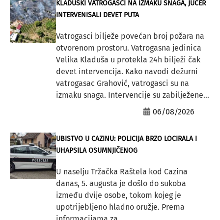
KLADUŠKI VATROGASCI NA IZMAKU SNAGA, JUČER
INTERVENISALI DEVET PUTA
Vatrogasci bilježe povećan broj požara na
otvorenom prostoru. Vatrogasna jedinica
Velika Kladuša u protekla 24h bilježi čak
devet intervencija. Kako navodi dežurni
vatrogasac Grahović, vatrogasci su na
izmaku snaga. Intervencije su zabilježene...
06/08/2026
UBISTVO U CAZINU: POLICIJA BRZO LOCIRALA I
UHAPSILA OSUMNJIČENOG
U naselju Tržačka Raštela kod Cazina
danas, 5. augusta je došlo do sukoba
između dvije osobe, tokom kojeg je
upotrijebljeno hladno oružje. Prema
informacijama za