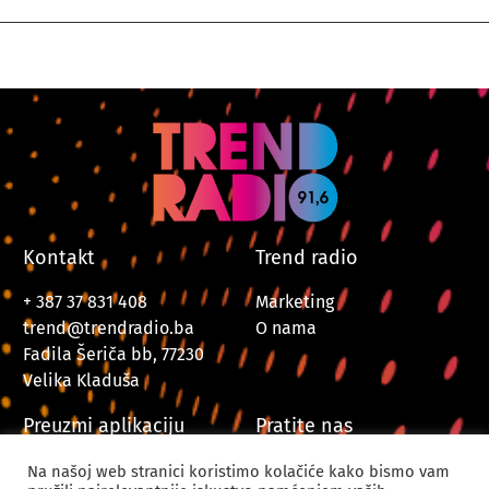
Kontakt
Trend radio
+ 387 37 831 408
Marketing
trend@trendradio.ba
O nama
Fadila Šeriča bb, 77230
Velika Kladuša
Preuzmi aplikaciju
Pratite nas
Na našoj web stranici koristimo kolačiće kako bismo vam