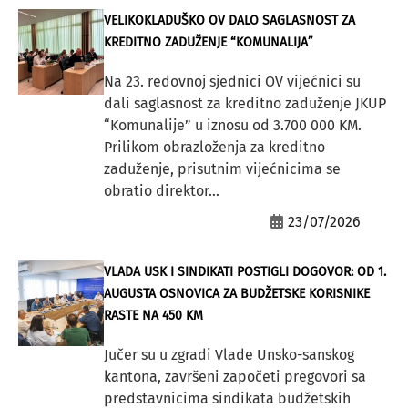
VELIKOKLADUŠKO OV DALO SAGLASNOST ZA
KREDITNO ZADUŽENJE “KOMUNALIJA”
Na 23. redovnoj sjednici OV vijećnici su
dali saglasnost za kreditno zaduženje JKUP
“Komunalije” u iznosu od 3.700 000 KM.
Prilikom obrazloženja za kreditno
zaduženje, prisutnim vijećnicima se
obratio direktor...
23/07/2026
VLADA USK I SINDIKATI POSTIGLI DOGOVOR: OD 1.
AUGUSTA OSNOVICA ZA BUDŽETSKE KORISNIKE
RASTE NA 450 KM
Jučer su u zgradi Vlade Unsko-sanskog
kantona, završeni započeti pregovori sa
predstavnicima sindikata budžetskih