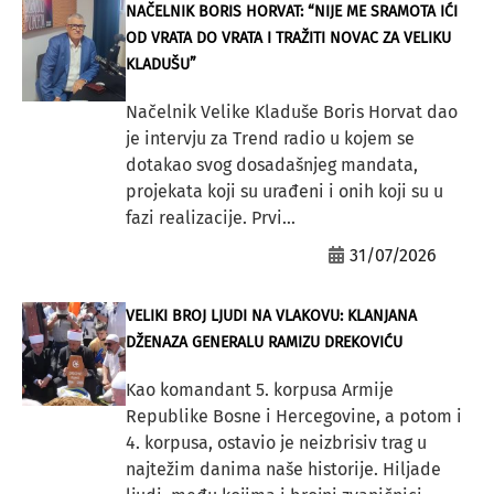
NAČELNIK BORIS HORVAT: “NIJE ME SRAMOTA IĆI
OD VRATA DO VRATA I TRAŽITI NOVAC ZA VELIKU
KLADUŠU”
Načelnik Velike Kladuše Boris Horvat dao
je intervju za Trend radio u kojem se
dotakao svog dosadašnjeg mandata,
projekata koji su urađeni i onih koji su u
fazi realizacije. Prvi...
31/07/2026
VELIKI BROJ LJUDI NA VLAKOVU: KLANJANA
DŽENAZA GENERALU RAMIZU DREKOVIĆU
Kao komandant 5. korpusa Armije
Republike Bosne i Hercegovine, a potom i
4. korpusa, ostavio je neizbrisiv trag u
najtežim danima naše historije. Hiljade