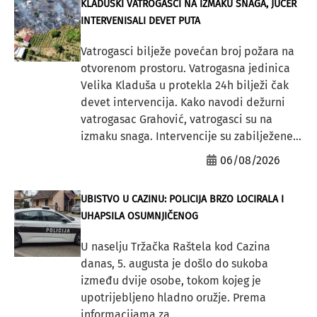
KLADUŠKI VATROGASCI NA IZMAKU SNAGA, JUČER
INTERVENISALI DEVET PUTA
Vatrogasci bilježe povećan broj požara na
otvorenom prostoru. Vatrogasna jedinica
Velika Kladuša u protekla 24h bilježi čak
devet intervencija. Kako navodi dežurni
vatrogasac Grahović, vatrogasci su na
izmaku snaga. Intervencije su zabilježene...
06/08/2026
UBISTVO U CAZINU: POLICIJA BRZO LOCIRALA I
UHAPSILA OSUMNJIČENOG
U naselju Tržačka Raštela kod Cazina
danas, 5. augusta je došlo do sukoba
između dvije osobe, tokom kojeg je
upotrijebljeno hladno oružje. Prema
informacijama za