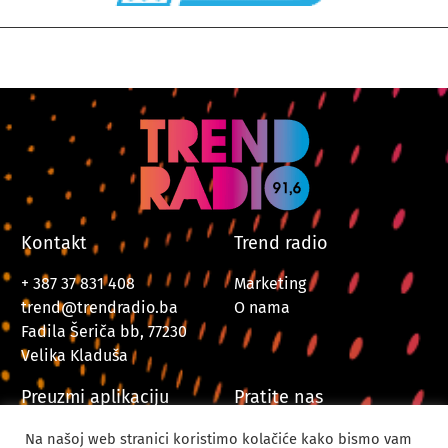
Kontakt
Trend radio
+ 387 37 831 408
Marketing
trend@trendradio.ba
O nama
Fadila Šeriča bb, 77230
Velika Kladuša
Preuzmi aplikaciju
Pratite nas
Na našoj web stranici koristimo kolačiće kako bismo vam