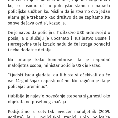
koji se usudio ući u policijsku stanicu i napasti
policijske službenike. Mislim da je stvarno ovo jedan
alarm gdje trebamo kao društvo da se zapitamo šta
se sve dešava ovdje”, kazao je.
On je naveo da policija u Tužilaštvo USK rade svoj dio
posla, a o slučaju je upoznato i Tužilaštvo Bosne i
Hercegovine te je izrazio nadu da će istraga ponuditi
i neke dodatne detalje.
Na pitanje kako komentariše da je napadač
maloljetna osoba, ministar policije USK je kazao:
“Ljudski kada gledate, da li biste vi očekivali da će
vas 14-godišnjak napasti nožem. No tragično je da je
policajac preminuo”.
Habibija je najavio povećanje stepena sigurnosti oko
objekata od posebnog značaja.
Podsjetimo, u četvrtak navečer maloljetnik (2009.
godište) je u policijskoj stanici ubio policajca