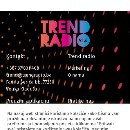
Kontakt
Trend radio
+ 387 37 831 408
Marketing
trend@trendradio.ba
O nama
Fadila Šeriča bb, 77230
Velika Kladuša
Preuzmi aplikaciju
Pratite nas
Na našoj web stranici koristimo kolačiće kako bismo vam
pružili najrelevantnije iskustvo pamćenjem vaših
preferencija i ponovljenih posjeta. Klikom na “Prihvati
sve” pristajete na korištenje SVIH kolačića. Međutim,