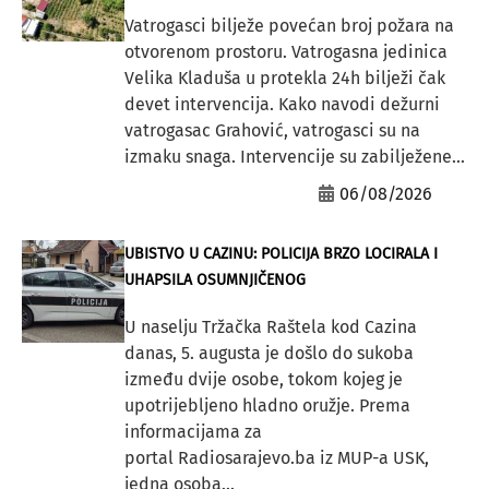
Vatrogasci bilježe povećan broj požara na
otvorenom prostoru. Vatrogasna jedinica
Velika Kladuša u protekla 24h bilježi čak
devet intervencija. Kako navodi dežurni
vatrogasac Grahović, vatrogasci su na
izmaku snaga. Intervencije su zabilježene...
06/08/2026
UBISTVO U CAZINU: POLICIJA BRZO LOCIRALA I
UHAPSILA OSUMNJIČENOG
U naselju Tržačka Raštela kod Cazina
danas, 5. augusta je došlo do sukoba
između dvije osobe, tokom kojeg je
upotrijebljeno hladno oružje. Prema
informacijama za
portal Radiosarajevo.ba iz MUP-a USK,
jedna osoba...