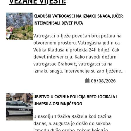
VEZANE VIJESTI:
KLADUŠKI VATROGASCI NA IZMAKU SNAGA, JUČER
INTERVENISALI DEVET PUTA
Vatrogasci bilježe povećan broj požara na
otvorenom prostoru. Vatrogasna jedinica
Velika Kladuša u protekla 24h bilježi čak
devet intervencija. Kako navodi dežurni
vatrogasac Grahović, vatrogasci su na
izmaku snaga. Intervencije su zabilježene...
06/08/2026
UBISTVO U CAZINU: POLICIJA BRZO LOCIRALA I
UHAPSILA OSUMNJIČENOG
U naselju Tržačka Raštela kod Cazina
danas, 5. augusta je došlo do sukoba
između dvije osobe, tokom kojeg je