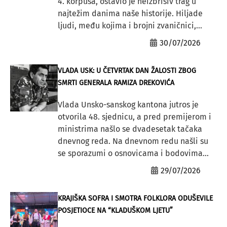
4. korpusa, ostavio je neizbrisiv trag u
najtežim danima naše historije. Hiljade
ljudi, među kojima i brojni zvaničnici,...
30/07/2026
VLADA USK: U ČETVRTAK DAN ŽALOSTI ZBOG
SMRTI GENERALA RAMIZA DREKOVIĆA
Vlada Unsko-sanskog kantona jutros je
otvorila 48. sjednicu, a pred premijerom i
ministrima našlo se dvadesetak tačaka
dnevnog reda. Na dnevnom redu našli su
se sporazumi o osnovicama i bodovima...
29/07/2026
KRAJIŠKA SOFRA I SMOTRA FOLKLORA ODUŠEVILE
POSJETIOCE NA “KLADUŠKOM LJETU”