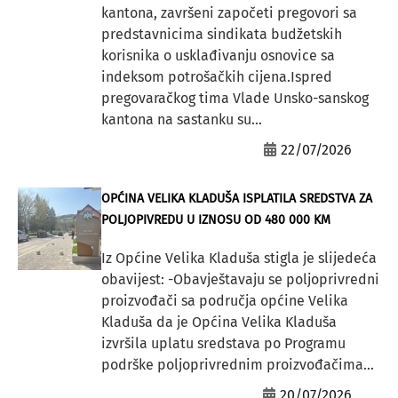
kantona, završeni započeti pregovori sa
predstavnicima sindikata budžetskih
korisnika o usklađivanju osnovice sa
indeksom potrošačkih cijena.Ispred
pregovaračkog tima Vlade Unsko-sanskog
kantona na sastanku su...
22/07/2026
OPĆINA VELIKA KLADUŠA ISPLATILA SREDSTVA ZA
POLJOPIVREDU U IZNOSU OD 480 000 KM
Iz Općine Velika Kladuša stigla je slijedeća
obavijest: -Obavještavaju se poljoprivredni
proizvođači sa područja općine Velika
Kladuša da je Općina Velika Kladuša
izvršila uplatu sredstava po Programu
podrške poljoprivrednim proizvođačima...
20/07/2026