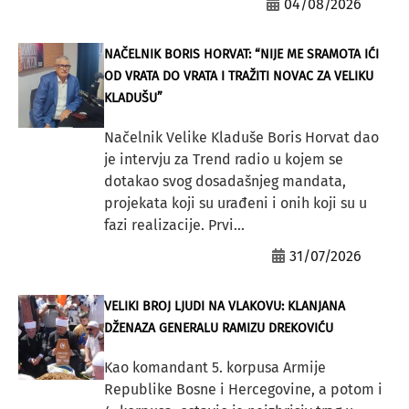
04/08/2026
NAČELNIK BORIS HORVAT: “NIJE ME SRAMOTA IĆI
OD VRATA DO VRATA I TRAŽITI NOVAC ZA VELIKU
KLADUŠU”
Načelnik Velike Kladuše Boris Horvat dao
je intervju za Trend radio u kojem se
dotakao svog dosadašnjeg mandata,
projekata koji su urađeni i onih koji su u
fazi realizacije. Prvi...
31/07/2026
VELIKI BROJ LJUDI NA VLAKOVU: KLANJANA
DŽENAZA GENERALU RAMIZU DREKOVIĆU
Kao komandant 5. korpusa Armije
Republike Bosne i Hercegovine, a potom i