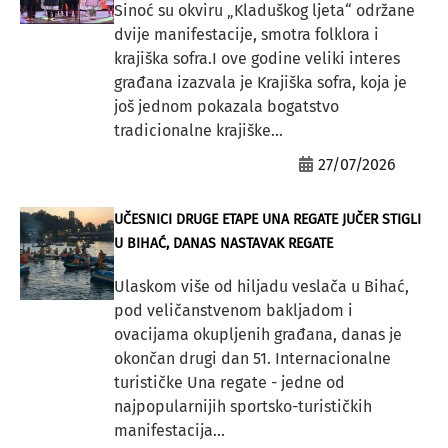
Sinoć su okviru „Kladuškog ljeta“ održane
dvije manifestacije, smotra folklora i
krajiška sofra.I ove godine veliki interes
građana izazvala je Krajiška sofra, koja je
još jednom pokazala bogatstvo
tradicionalne krajiške...
27/07/2026
UČESNICI DRUGE ETAPE UNA REGATE JUČER STIGLI
U BIHAĆ, DANAS NASTAVAK REGATE
Ulaskom više od hiljadu veslača u Bihać,
pod veličanstvenom bakljadom i
ovacijama okupljenih građana, danas je
okončan drugi dan 51. Internacionalne
turističke Una regate - jedne od
najpopularnijih sportsko-turističkih
manifestacija...