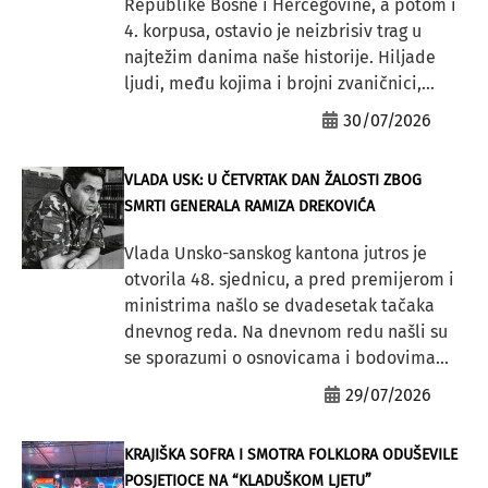
Republike Bosne i Hercegovine, a potom i
4. korpusa, ostavio je neizbrisiv trag u
najtežim danima naše historije. Hiljade
ljudi, među kojima i brojni zvaničnici,...
30/07/2026
VLADA USK: U ČETVRTAK DAN ŽALOSTI ZBOG
SMRTI GENERALA RAMIZA DREKOVIĆA
Vlada Unsko-sanskog kantona jutros je
otvorila 48. sjednicu, a pred premijerom i
ministrima našlo se dvadesetak tačaka
dnevnog reda. Na dnevnom redu našli su
se sporazumi o osnovicama i bodovima...
29/07/2026
KRAJIŠKA SOFRA I SMOTRA FOLKLORA ODUŠEVILE
POSJETIOCE NA “KLADUŠKOM LJETU”