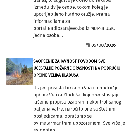
danas, 5. augusta je došlo do sukoba
između dvije osobe, tokom kojeg je
upotrijebljeno hladno oružje. Prema
informacijama za
portal Radiosarajevo.ba iz MUP-a USK,
jedna osoba...
05/08/2026
SAOPĆENJE ZA JAVNOST POVODOM SVE
UČESTALIJE POŽARNE OPASNOSTI NA PODRUČJU
OPĆINE VELIKA KLADUŠA
Usljed porasta broja požara na području
općine Velika Kladuša, koji predstavljaju
kršenje propisa ozabrani nekontrolisanog
paljenja vatre, naročito one sa štetnim
posljedicama, obraćamo se
ovimalarmantnim upozorenjem. Sve više je
evidentno...