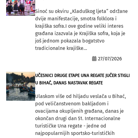
Sinoć su okviru „Kladuškog ljeta“ održane
dvije manifestacije, smotra folklora i
krajiška sofra.I ove godine veliki interes
građana izazvala je Krajiška sofra, koja je
još jednom pokazala bogatstvo
tradicionalne krajiške...
27/07/2026
UČESNICI DRUGE ETAPE UNA REGATE JUČER STIGLI
U BIHAĆ, DANAS NASTAVAK REGATE
Ulaskom više od hiljadu veslača u Bihać,
pod veličanstvenom bakljadom i
ovacijama okupljenih građana, danas je
okončan drugi dan 51. Internacionalne
turističke Una regate - jedne od
najpopularnijih sportsko-turističkih