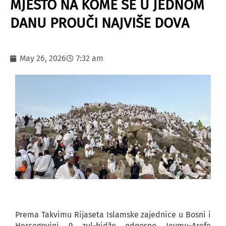
MJESTO NA KOME SE U JEDNOM
DANU PROUČI NAJVIŠE DOVA
May 26, 2026
7:32 am
Prema Takvimu Rijaseta Islamske zajednice u Bosni i
Hercegovini, 9. zul-hidže, odnosno, Jevmu-Arefe