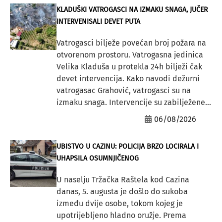
KLADUŠKI VATROGASCI NA IZMAKU SNAGA, JUČER
INTERVENISALI DEVET PUTA
Vatrogasci bilježe povećan broj požara na
otvorenom prostoru. Vatrogasna jedinica
Velika Kladuša u protekla 24h bilježi čak
devet intervencija. Kako navodi dežurni
vatrogasac Grahović, vatrogasci su na
izmaku snaga. Intervencije su zabilježene...
06/08/2026
UBISTVO U CAZINU: POLICIJA BRZO LOCIRALA I
UHAPSILA OSUMNJIČENOG
U naselju Tržačka Raštela kod Cazina
danas, 5. augusta je došlo do sukoba
između dvije osobe, tokom kojeg je
upotrijebljeno hladno oružje. Prema