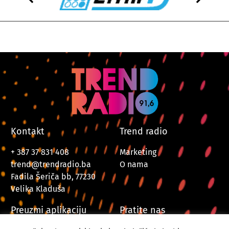
Kontakt
Trend radio
+ 387 37 831 408
Marketing
trend@trendradio.ba
O nama
Fadila Šeriča bb, 77230
Velika Kladuša
Preuzmi aplikaciju
Pratite nas