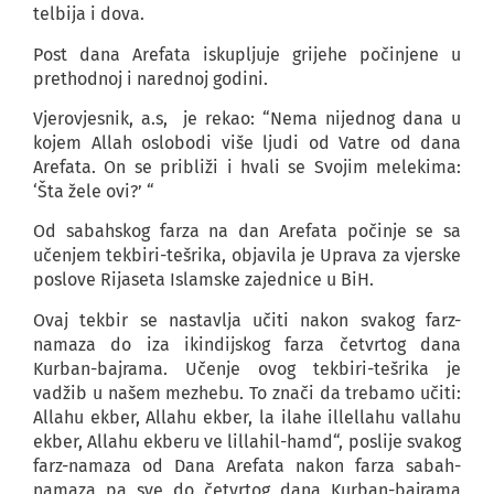
telbija i dova.
Post dana Arefata iskupljuje grijehe počinjene u
prethodnoj i narednoj godini.
Vjerovjesnik, a.s, je rekao: “Nema nijednog dana u
kojem Allah oslobodi više ljudi od Vatre od dana
Arefata. On se približi i hvali se Svojim melekima:
‘Šta žele ovi?’ “
Od sabahskog farza na dan Arefata počinje se sa
učenjem tekbiri-tešrika, objavila je Uprava za vjerske
poslove Rijaseta Islamske zajednice u BiH.
Ovaj tekbir se nastavlja učiti nakon svakog farz-
namaza do iza ikindijskog farza četvrtog dana
Kurban-bajrama. Učenje ovog tekbiri-tešrika je
vadžib u našem mezhebu. To znači da trebamo učiti:
Allahu ekber, Allahu ekber, la ilahe illellahu vallahu
ekber, Allahu ekberu ve lillahil-hamd“, poslije svakog
farz-namaza od Dana Arefata nakon farza sabah-
namaza pa sve do četvrtog dana Kurban-bajrama