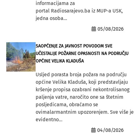
informacijama za
portal Radiosarajevo.ba iz MUP-a USK,
jedna osoba...
05/08/2026
SAOPĆENJE ZA JAVNOST POVODOM SVE
UČESTALIJE POŽARNE OPASNOSTI NA PODRUČJU
OPĆINE VELIKA KLADUŠA
Usljed porasta broja požara na području
općine Velika Kladuša, koji predstavljaju
kršenje propisa ozabrani nekontrolisanog
paljenja vatre, naročito one sa štetnim
posljedicama, obraćamo se
ovimalarmantnim upozorenjem. Sve više je
evidentno...
04/08/2026