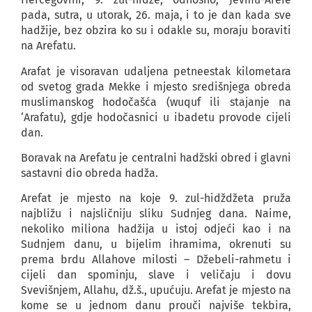
pada, sutra, u utorak, 26. maja, i to je dan kada sve
hadžije, bez obzira ko su i odakle su, moraju boraviti
na Arefatu.
Arafat je visoravan udaljena petneestak kilometara
od svetog grada Mekke i mjesto središnjega obreda
muslimanskog hodočašća (wuquf ili stajanje na
‘Arafatu), gdje hodočasnici u ibadetu provode cijeli
dan.
Boravak na Arefatu je centralni hadžski obred i glavni
sastavni dio obreda hadža.
Arefat je mjesto na koje 9. zul-hidždžeta pruža
najbližu i najsličniju sliku Sudnjeg dana. Naime,
nekoliko miliona hadžija u istoj odjeći kao i na
Sudnjem danu, u bijelim ihramima, okrenuti su
prema brdu Allahove milosti – Džebeli-rahmetu i
cijeli dan spominju, slave i veličaju i dovu
Svevišnjem, Allahu, dž.š., upućuju. Arefat je mjesto na
kome se u jednom danu prouči najviše tekbira,