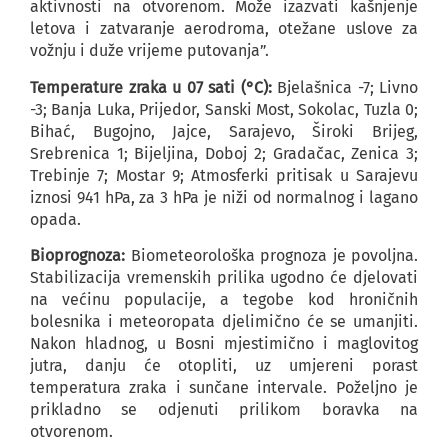
aktivnosti na otvorenom. Može izazvati kašnjenje
letova i zatvaranje aerodroma, otežane uslove za
vožnju i duže vrijeme putovanja”.
Temperature zraka u 07 sati (°C):
Bjelašnica -7; Livno
-3; Banja Luka, Prijedor, Sanski Most, Sokolac, Tuzla 0;
Bihać, Bugojno, Jajce, Sarajevo, Široki Brijeg,
Srebrenica 1; Bijeljina, Doboj 2; Gradačac, Zenica 3;
Trebinje 7; Mostar 9; Atmosferki pritisak u Sarajevu
iznosi 941 hPa, za 3 hPa je niži od normalnog i lagano
opada.
Bioprognoza:
Biometeorološka prognoza je povoljna.
Stabilizacija vremenskih prilika ugodno će djelovati
na većinu populacije, a tegobe kod hroničnih
bolesnika i meteoropata djelimično će se umanjiti.
Nakon hladnog, u Bosni mjestimično i maglovitog
jutra, danju će otopliti, uz umjereni porast
temperatura zraka i sunčane intervale. Poželjno je
prikladno se odjenuti prilikom boravka na
otvorenom.