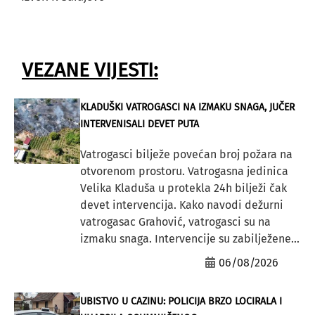
VEZANE VIJESTI:
KLADUŠKI VATROGASCI NA IZMAKU SNAGA, JUČER
INTERVENISALI DEVET PUTA
Vatrogasci bilježe povećan broj požara na
otvorenom prostoru. Vatrogasna jedinica
Velika Kladuša u protekla 24h bilježi čak
devet intervencija. Kako navodi dežurni
vatrogasac Grahović, vatrogasci su na
izmaku snaga. Intervencije su zabilježene...
06/08/2026
UBISTVO U CAZINU: POLICIJA BRZO LOCIRALA I