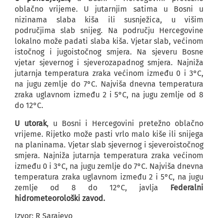
oblačno vrijeme. U jutarnjim satima u Bosni u
nizinama slaba kiša ili susnježica, u višim
područjima slab snijeg. Na području Hercegovine
lokalno može padati slaba kiša. Vjetar slab, većinom
istočnog i jugoistočnog smjera. Na sjeveru Bosne
vjetar sjevernog i sjeverozapadnog smjera. Najniža
jutarnja temperatura zraka većinom između 0 i 3°C,
na jugu zemlje do 7°C. Najviša dnevna temperatura
zraka uglavnom između 2 i 5°C, na jugu zemlje od 8
do 12°C.
U utorak
, u Bosni i Hercegovini pretežno oblačno
vrijeme. Rijetko može pasti vrlo malo kiše ili snijega
na planinama. Vjetar slab sjevernog i sjeveroistočnog
smjera. Najniža jutarnja temperatura zraka većinom
između 0 i 3°C, na jugu zemlje do 7°C. Najviša dnevna
temperatura zraka uglavnom između 2 i 5°C, na jugu
zemlje od 8 do 12°C, javlja
Federalni
hidrometeorološki zavod.
Izvor: R Sarajevo