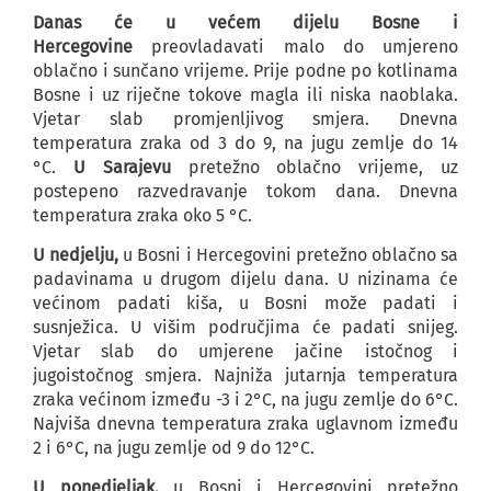
Danas će u većem dijelu Bosne i
Hercegovine
preovladavati malo do umjereno
oblačno i sunčano vrijeme. Prije podne po kotlinama
Bosne i uz riječne tokove magla ili niska naoblaka.
Vjetar slab promjenljivog smjera. Dnevna
temperatura zraka od 3 do 9, na jugu zemlje do 14
°C.
U Sarajevu
pretežno oblačno vrijeme, uz
postepeno razvedravanje tokom dana. Dnevna
temperatura zraka oko 5 °C.
U nedjelju,
u Bosni i Hercegovini pretežno oblačno sa
padavinama u drugom dijelu dana. U nizinama će
većinom padati kiša, u Bosni može padati i
susnježica. U višim područjima će padati snijeg.
Vjetar slab do umjerene jačine istočnog i
jugoistočnog smjera. Najniža jutarnja temperatura
zraka većinom između -3 i 2°C, na jugu zemlje do 6°C.
Najviša dnevna temperatura zraka uglavnom između
2 i 6°C, na jugu zemlje od 9 do 12°C.
U ponedjeljak,
u Bosni i Hercegovini pretežno