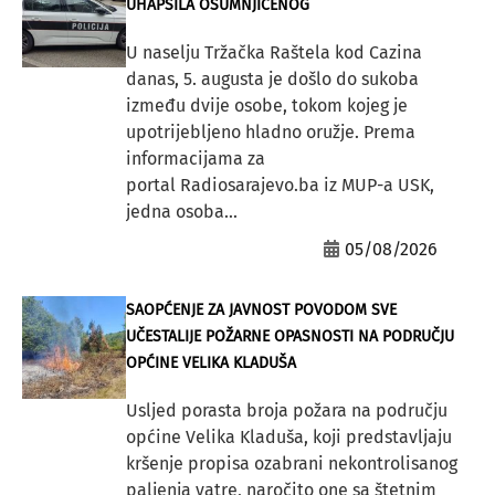
UHAPSILA OSUMNJIČENOG
U naselju Tržačka Raštela kod Cazina
danas, 5. augusta je došlo do sukoba
između dvije osobe, tokom kojeg je
upotrijebljeno hladno oružje. Prema
informacijama za
portal Radiosarajevo.ba iz MUP-a USK,
jedna osoba...
05/08/2026
SAOPĆENJE ZA JAVNOST POVODOM SVE
UČESTALIJE POŽARNE OPASNOSTI NA PODRUČJU
OPĆINE VELIKA KLADUŠA
Usljed porasta broja požara na području
općine Velika Kladuša, koji predstavljaju
kršenje propisa ozabrani nekontrolisanog
paljenja vatre, naročito one sa štetnim