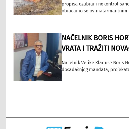
propisa ozabrani nekontrolisano
obraćamo se ovimalarmantnim up
NAČELNIK BORIS HORV
VRATA I TRAŽITI NOV
Načelnik Velike Kladuše Boris H
dosadašnjeg mandata, projekata ko