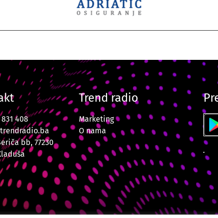
akt
Trend radio
Pr
7 831 408
Marketing
trendradio.ba
O nama
Šeriča bb, 77230
Kladuša