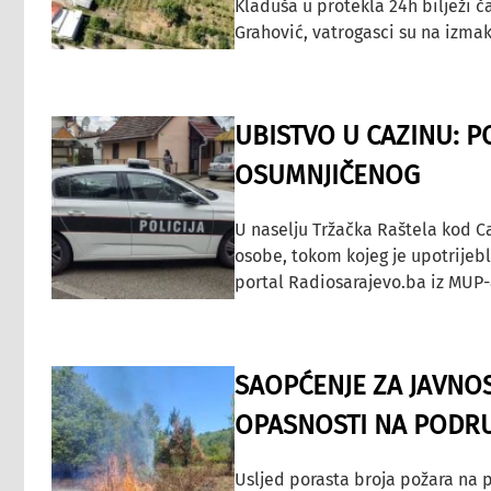
Kladuša u protekla 24h bilježi č
Grahović, vatrogasci su na izmak
UBISTVO U CAZINU: P
OSUMNJIČENOG
U naselju Tržačka Raštela kod C
osobe, tokom kojeg je upotrijeb
portal Radiosarajevo.ba iz MUP-
SAOPĆENJE ZA JAVNO
OPASNOSTI NA PODRU
Usljed porasta broja požara na p