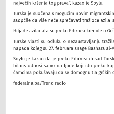
najvećih kršenja tog prava”, kazao je Soylu.
Turska je suočena s mogućim novim migrantskim v
saopćile da više neće sprečavati tražioce azila 
Hiljade azilanata su preko Edirnea krenule u Grč
Turske vlasti su odluku o nezaustavljanju traži
napada kojeg su 27. februara snage Bashara al-As
Soylu je kazao da je preko Edirnea dosad Tursku
bilans odnosi samo na ljude koji idu preko ko
čamcima pokušavaju da se domognu tla grčkih 
federalna.ba/Trend radio