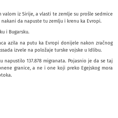
alom iz Sirije, a vlasti te zemlje su prošle sedmice
u nakani da napuste tu zemlju i krenu ka Evropi.
ku i Bugarsku.
laca azila na putu ka Evropi donijele nakon zračnog
sada izvele na položaje turske vojske u Idlibu.
 napustilo 137.878 migranata. Pojasnio je da se taj
pnene granice, a ne i one koji preko Egejskog mora
otoka.