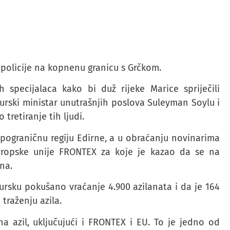
e policije na kopnenu granicu s Grčkom.
 specijalaca kako bi duž rijeke Marice spriječili
turski ministar unutrašnjih poslova Suleyman Soylu i
retiranje tih ljudi.
 pograničnu regiju Edirne, a u obraćanju novinarima
Evropske unije FRONTEX za koje je kazao da se na
na.
Tursku pokušano vraćanje 4.900 azilanata i da je 164
raženju azila.
a azil, uključujući i FRONTEX i EU. To je jedno od