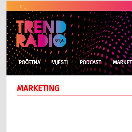
Prvi put u sedam godina
POČETNA
VIJESTI
PODCAST
MARKET
MARKETING