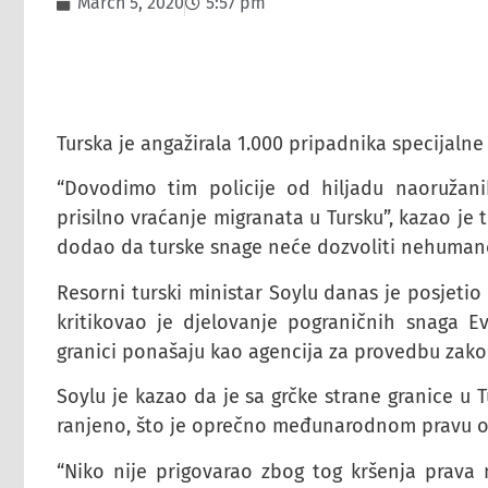
March 5, 2020
5:57 pm
Turska je angažirala 1.000 pripadnika specijaln
“Dovodimo tim policije od hiljadu naoružanih
prisilno vraćanje migranata u Tursku”, kazao je 
dodao da turske snage neće dozvoliti nehumano t
Resorni turski ministar Soylu danas je posjetio
kritikovao je djelovanje pograničnih snaga 
granici ponašaju kao agencija za provedbu zako
Soylu je kazao da je sa grčke strane granice u 
ranjeno, što je oprečno međunarodnom pravu o t
“Niko nije prigovarao zbog tog kršenja prava n