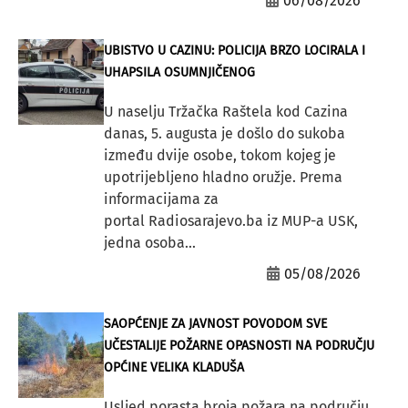
06/08/2026
UBISTVO U CAZINU: POLICIJA BRZO LOCIRALA I
UHAPSILA OSUMNJIČENOG
U naselju Tržačka Raštela kod Cazina
danas, 5. augusta je došlo do sukoba
između dvije osobe, tokom kojeg je
upotrijebljeno hladno oružje. Prema
informacijama za
portal Radiosarajevo.ba iz MUP-a USK,
jedna osoba...
05/08/2026
SAOPĆENJE ZA JAVNOST POVODOM SVE
UČESTALIJE POŽARNE OPASNOSTI NA PODRUČJU
OPĆINE VELIKA KLADUŠA
Usljed porasta broja požara na području