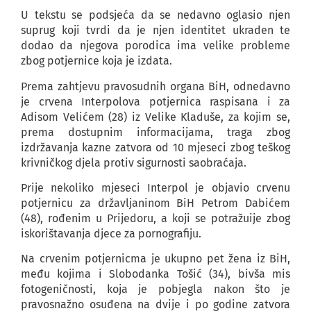
U tekstu se podsjeća da se nedavno oglasio njen
suprug koji tvrdi da je njen identitet ukraden te
dodao da njegova porodica ima velike probleme
zbog potjernice koja je izdata.
Prema zahtjevu pravosudnih organa BiH, odnedavno
je crvena Interpolova potjernica raspisana i za
Adisom Velićem (28) iz Velike Kladuše, za kojim se,
prema dostupnim informacijama, traga zbog
izdržavanja kazne zatvora od 10 mjeseci zbog teškog
krivničkog djela protiv sigurnosti saobraćaja.
Prije nekoliko mjeseci Interpol je objavio crvenu
potjernicu za državljaninom BiH Petrom Dabićem
(48), rođenim u Prijedoru, a koji se potražuije zbog
iskorištavanja djece za pornografiju.
Na crvenim potjernicma je ukupno pet žena iz BiH,
među kojima i Slobodanka Tošić (34), bivša mis
fotogeničnosti, koja je pobjegla nakon što je
pravosnažno osuđena na dvije i po godine zatvora