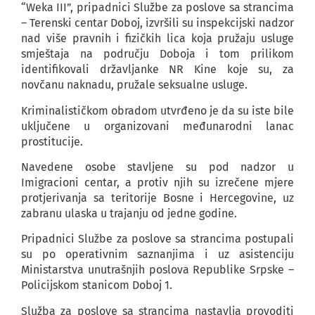
“Weka III”, pripadnici Službe za poslove sa strancima
– Terenski centar Doboj, izvršili su inspekcijski nadzor
nad više pravnih i fizičkih lica koja pružaju usluge
smještaja na području Doboja i tom prilikom
identifikovali državljanke NR Kine koje su, za
novčanu naknadu, pružale seksualne usluge.
Kriminalističkom obradom utvrđeno je da su iste bile
uključene u organizovani međunarodni lanac
prostitucije.
Navedene osobe stavljene su pod nadzor u
Imigracioni centar, a protiv njih su izrečene mjere
protjerivanja sa teritorije Bosne i Hercegovine, uz
zabranu ulaska u trajanju od jedne godine.
Pripadnici Službe za poslove sa strancima postupali
su po operativnim saznanjima i uz asistenciju
Ministarstva unutrašnjih poslova Republike Srpske –
Policijskom stanicom Doboj 1.
Služba za poslove sa strancima nastavlja provoditi