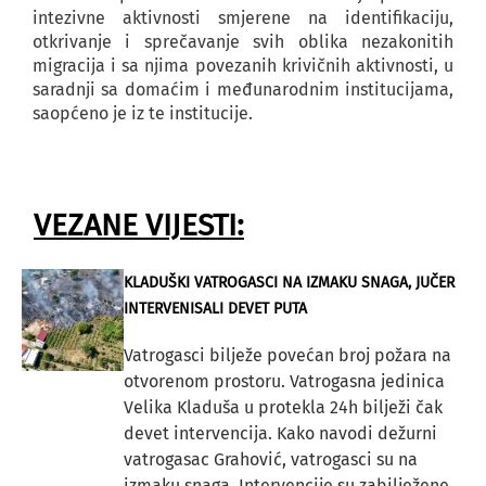
intezivne aktivnosti smjerene na identifikaciju,
otkrivanje i sprečavanje svih oblika nezakonitih
migracija i sa njima povezanih krivičnih aktivnosti, u
saradnji sa domaćim i međunarodnim institucijama,
saopćeno je iz te institucije.
VEZANE VIJESTI:
KLADUŠKI VATROGASCI NA IZMAKU SNAGA, JUČER
INTERVENISALI DEVET PUTA
Vatrogasci bilježe povećan broj požara na
otvorenom prostoru. Vatrogasna jedinica
Velika Kladuša u protekla 24h bilježi čak
devet intervencija. Kako navodi dežurni
vatrogasac Grahović, vatrogasci su na
izmaku snaga. Intervencije su zabilježene...