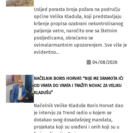
Usljed porasta broja požara na području
općine Velika Kladuša, koji predstavljaju
kršenje propisa ozabrani nekontrolisanog
paljenja vatre, naročito one sa štetnim
posljedicama, obraćamo se
ovimalarmantnim upozorenjem. Sve više je
evidentno...
04/08/2026
NAČELNIK BORIS HORVAT: “NIJE ME SRAMOTA IĆI
OD VRATA DO VRATA I TRAŽITI NOVAC ZA VELIKU
KLADUŠU”
Načelnik Velike Kladuše Boris Horvat dao
je intervju za Trend radio u kojem se
dotakao svog dosadašnjeg mandata,
projekata koji su urađeni i onih koji su u