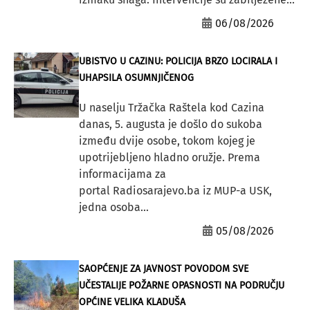
06/08/2026
UBISTVO U CAZINU: POLICIJA BRZO LOCIRALA I
UHAPSILA OSUMNJIČENOG
U naselju Tržačka Raštela kod Cazina
danas, 5. augusta je došlo do sukoba
između dvije osobe, tokom kojeg je
upotrijebljeno hladno oružje. Prema
informacijama za
portal Radiosarajevo.ba iz MUP-a USK,
jedna osoba...
05/08/2026
SAOPĆENJE ZA JAVNOST POVODOM SVE
UČESTALIJE POŽARNE OPASNOSTI NA PODRUČJU
OPĆINE VELIKA KLADUŠA