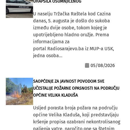
UHAPSILA OSUMNJIČENOG
U naselju Tržačka Raštela kod Cazina
danas, 5. augusta je došlo do sukoba
između dvije osobe, tokom kojeg je
upotrijebljeno hladno oružje. Prema
informacijama za
portal Radiosarajevo.ba iz MUP-a USK,
jedna osoba...
05/08/2026
SAOPĆENJE ZA JAVNOST POVODOM SVE
UČESTALIJE POŽARNE OPASNOSTI NA PODRUČJU
OPĆINE VELIKA KLADUŠA
Usljed porasta broja požara na području
općine Velika Kladuša, koji predstavljaju
kršenje propisa ozabrani nekontrolisanog
paljenja vatre, naročito one sa štetnim