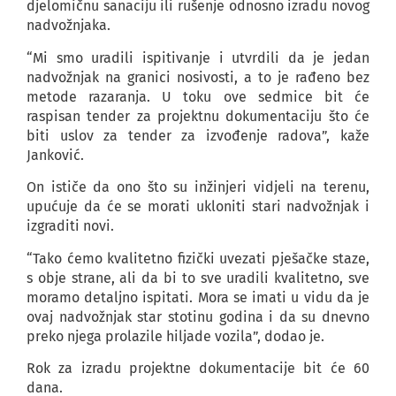
djelomičnu sanaciju ili rušenje odnosno izradu novog
nadvožnjaka.
“Mi smo uradili ispitivanje i utvrdili da je jedan
nadvožnjak na granici nosivosti, a to je rađeno bez
metode razaranja. U toku ove sedmice bit će
raspisan tender za projektnu dokumentaciju što će
biti uslov za tender za izvođenje radova”, kaže
Janković.
On ističe da ono što su inžinjeri vidjeli na terenu,
upućuje da će se morati ukloniti stari nadvožnjak i
izgraditi novi.
“Tako ćemo kvalitetno fizički uvezati pješačke staze,
s obje strane, ali da bi to sve uradili kvalitetno, sve
moramo detaljno ispitati. Mora se imati u vidu da je
ovaj nadvožnjak star stotinu godina i da su dnevno
preko njega prolazile hiljade vozila”, dodao je.
Rok za izradu projektne dokumentacije bit će 60
dana.