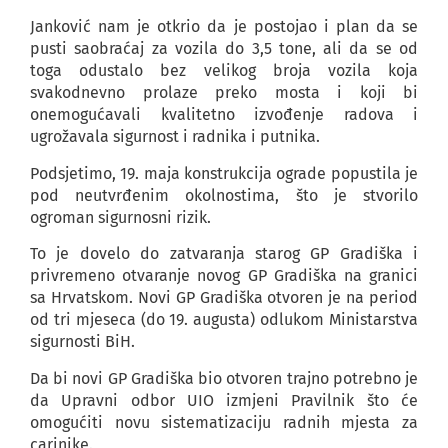
Janković nam je otkrio da je postojao i plan da se
pusti saobraćaj za vozila do 3,5 tone, ali da se od
toga odustalo bez velikog broja vozila koja
svakodnevno prolaze preko mosta i koji bi
onemogućavali kvalitetno izvođenje radova i
ugrožavala sigurnost i radnika i putnika.
Podsjetimo, 19. maja konstrukcija ograde popustila je
pod neutvrđenim okolnostima, što je stvorilo
ogroman sigurnosni rizik.
To je dovelo do zatvaranja starog GP Gradiška i
privremeno otvaranje novog GP Gradiška na granici
sa Hrvatskom. Novi GP Gradiška otvoren je na period
od tri mjeseca (do 19. augusta) odlukom Ministarstva
sigurnosti BiH.
Da bi novi GP Gradiška bio otvoren trajno potrebno je
da Upravni odbor UIO izmjeni Pravilnik što će
omogućiti novu sistematizaciju radnih mjesta za
carinike.