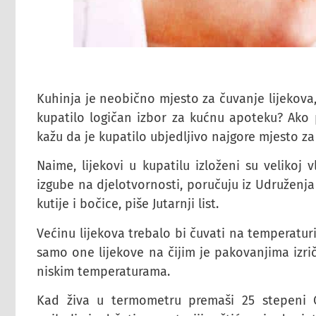
Kuhinja je neobično mjesto za čuvanje lijekova, 
kupatilo logičan izbor za kućnu apoteku? Ako p
kažu da je kupatilo ubjedljivo najgore mjesto za 
Naime, lijekovi u kupatilu izloženi su velikoj
izgube na djelotvornosti, poručuju iz Udruženj
kutije i bočice, piše Jutarnji list.
Većinu lijekova trebalo bi čuvati na temperaturi 
samo one lijekove na čijim je pakovanjima izri
niskim temperaturama.
Kad živa u termometru premaši 25 stepeni Ce