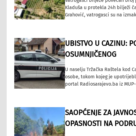
Vatrogasci bilježe povećan broj
Kladuša u protekla 24h bilježi č
Grahović, vatrogasci su na izmak
UBISTVO U CAZINU: P
OSUMNJIČENOG
U naselju Tržačka Raštela kod C
osobe, tokom kojeg je upotrijeb
portal Radiosarajevo.ba iz MUP-
SAOPĆENJE ZA JAVNO
OPASNOSTI NA PODRU