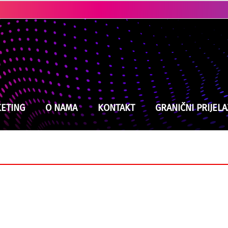
Kladuški vatrogasci na izmaku snaga, jučer intervenisali devet puta
ETING
O NAMA
KONTAKT
GRANIČNI PRIJELA