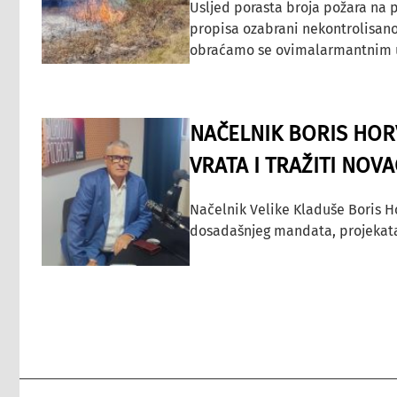
Usljed porasta broja požara na p
propisa ozabrani nekontrolisano
obraćamo se ovimalarmantnim up
NAČELNIK BORIS HORV
VRATA I TRAŽITI NOV
Načelnik Velike Kladuše Boris H
dosadašnjeg mandata, projekata ko