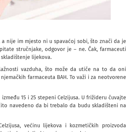
a nije im mjesto ni u spavaćoj sobi, što znači da je
itate stručnjake, odgovor je – ne. Čak, farmaceuti
skladištenje lijekova.
 vlažnosti vazduha, što može da utiče na to da oni
a njemačkih farmaceuta BAH. To važi i za neotvorene
između 15 i 25 stepeni Celzijusa. U frižideru čuvajte
čito navedeno da bi trebalo da budu skladišteni na
lzijusa, većinu lijekova i kozmetičkih proizvoda