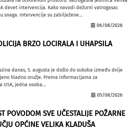
 požara na otvorenom prostoru. Vatrogasna jedinica Velika
ak devet intervencija. Kako navodi dežurni vatrogasac
u snaga. Intervencije su zabilježene...
06/08/2026
OLICIJA BRZO LOCIRALA I UHAPSILA
azina danas, 5. augusta je došlo do sukoba između dvije
ljeno hladno oružje. Prema informacijama za
a USK, jedna osoba...
05/08/2026
ST POVODOM SVE UČESTALIJE POŽARNE
ČJU OPĆINE VELIKA KLADUŠA