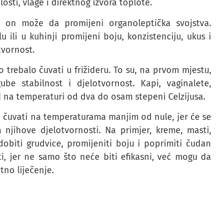
losti, vlage i direktnog izvora toplote.
, on može da promijeni organoleptička svojstva.
u ili u kuhinji promijeni boju, konzistenciju, ukus i
tvornost.
o trebalo čuvati u frižideru. To su, na prvom mjestu,
ube stabilnost i djelotvornost. Kapi, vaginalete,
ati na temperaturi od dva do osam stepeni Celzijusa.
o čuvati na temperaturama manjim od nule, jer će se
jihove djelotvornosti. Na primjer, kreme, masti,
dobiti grudvice, promijeniti boju i poprimiti čudan
ti, jer ne samo što neće biti efikasni, već mogu da
tno liječenje.