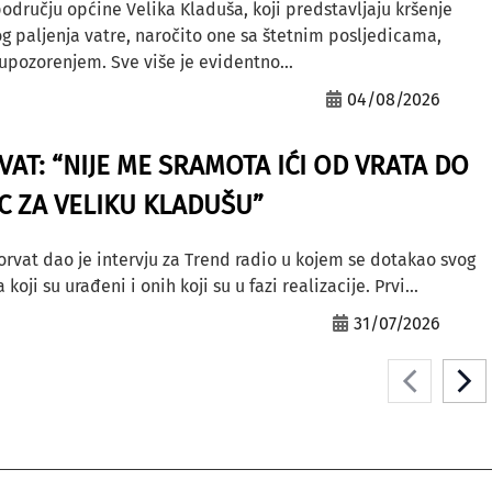
odručju općine Velika Kladuša, koji predstavljaju kršenje
g paljenja vatre, naročito one sa štetnim posljedicama,
ozorenjem. Sve više je evidentno...
04/08/2026
AT: “NIJE ME SRAMOTA IĆI OD VRATA DO
AC ZA VELIKU KLADUŠU”
orvat dao je intervju za Trend radio u kojem se dotakao svog
ji su urađeni i onih koji su u fazi realizacije. Prvi...
31/07/2026