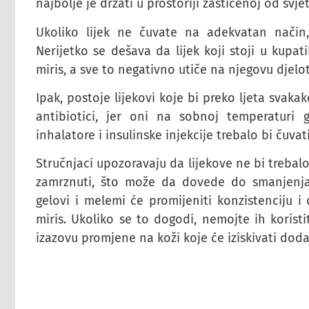
najbolje je držati u prostoriji zaštićenoj od svjet
Ukoliko lijek ne čuvate na adekvatan način
Nerijetko se dešava da lijek koji stoji u kupatil
miris, a sve to negativno utiče na njegovu djelo
Ipak, postoje lijekovi koje bi preko ljeta svakak
antibiotici, jer oni na sobnoj temperaturi g
inhalatore i insulinske injekcije trebalo bi čuv
Stručnjaci upozoravaju da lijekove ne bi trebal
zamrznuti, što može da dovede do smanjenja n
gelovi i melemi će promijeniti konzistenciju i 
miris. Ukoliko se to dogodi, nemojte ih koristi
izazovu promjene na koži koje će iziskivati doda