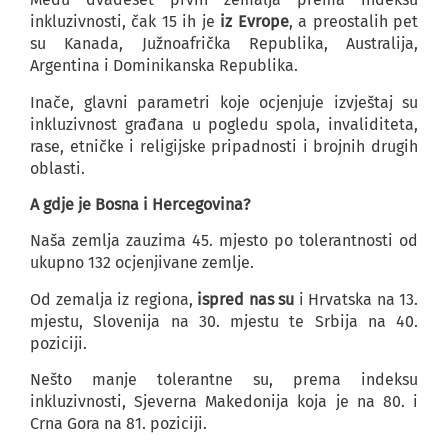
inkluzivnosti, čak 15 ih je
iz Evrope
, a preostalih pet
su Kanada, Južnoafrička Republika, Australija,
Argentina i Dominikanska Republika.
Inače, glavni parametri koje ocjenjuje izvještaj su
inkluzivnost građana u pogledu spola, invaliditeta,
rase, etničke i religijske pripadnosti i brojnih drugih
oblasti.
A gdje je Bosna i Hercegovina?
Naša zemlja zauzima 45. mjesto po tolerantnosti od
ukupno 132 ocjenjivane zemlje.
Od zemalja iz regiona,
ispred nas su
i Hrvatska na 13.
mjestu, Slovenija na 30. mjestu te Srbija na 40.
poziciji.
Nešto manje tolerantne su, prema indeksu
inkluzivnosti, Sjeverna Makedonija koja je na 80. i
Crna Gora na 81. poziciji.