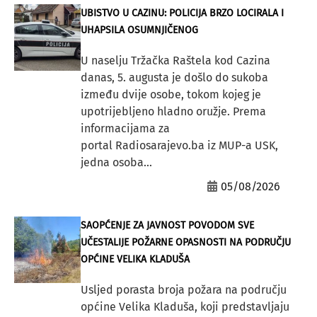
UBISTVO U CAZINU: POLICIJA BRZO LOCIRALA I
UHAPSILA OSUMNJIČENOG
U naselju Tržačka Raštela kod Cazina
danas, 5. augusta je došlo do sukoba
između dvije osobe, tokom kojeg je
upotrijebljeno hladno oružje. Prema
informacijama za
portal Radiosarajevo.ba iz MUP-a USK,
jedna osoba...
05/08/2026
SAOPĆENJE ZA JAVNOST POVODOM SVE
UČESTALIJE POŽARNE OPASNOSTI NA PODRUČJU
OPĆINE VELIKA KLADUŠA
Usljed porasta broja požara na području
općine Velika Kladuša, koji predstavljaju