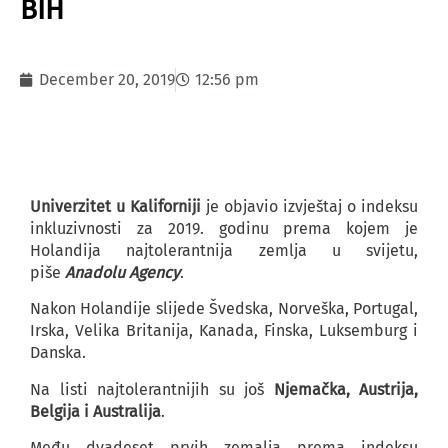
BIH
December 20, 2019
12:56 pm
Univerzitet u Kaliforniji
je objavio izvještaj o indeksu
inkluzivnosti za 2019. godinu prema kojem je
Holandija najtolerantnija zemlja u svijetu,
piše
Anadolu Agency
.
Nakon Holandije slijede Švedska, Norveška, Portugal,
Irska, Velika Britanija, Kanada, Finska, Luksemburg i
Danska.
Na listi najtolerantnijih su još
Njemačka, Austrija,
Belgija i Australija
.
Među dvadeset prvih zemalja prema indeksu