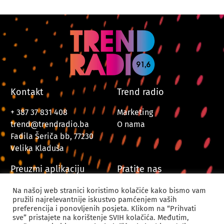
Kontakt
Trend radio
+ 387 37 831 408
Marketing
trend@trendradio.ba
O nama
Fadila Šeriča bb, 77230
Velika Kladuša
Preuzmi aplikaciju
Pratite nas
Na našoj web stranici koristimo kolačiće kako bismo vam
pružili najrelevantnije iskustvo pamćenjem vaših
preferencija i ponovljenih posjeta. Klikom na “Prihvati
sve” pristajete na korištenje SVIH kolačića. Međutim,