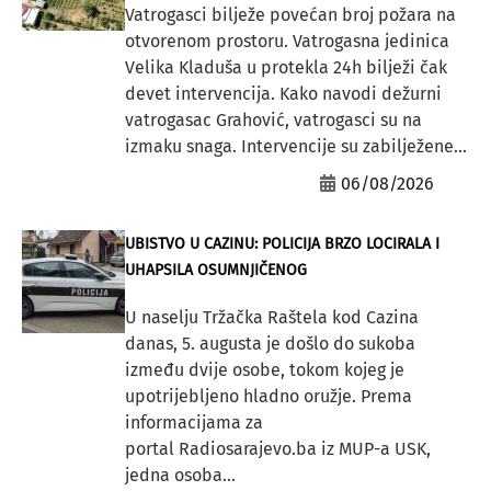
Vatrogasci bilježe povećan broj požara na
otvorenom prostoru. Vatrogasna jedinica
Velika Kladuša u protekla 24h bilježi čak
devet intervencija. Kako navodi dežurni
vatrogasac Grahović, vatrogasci su na
izmaku snaga. Intervencije su zabilježene...
06/08/2026
UBISTVO U CAZINU: POLICIJA BRZO LOCIRALA I
UHAPSILA OSUMNJIČENOG
U naselju Tržačka Raštela kod Cazina
danas, 5. augusta je došlo do sukoba
između dvije osobe, tokom kojeg je
upotrijebljeno hladno oružje. Prema
informacijama za
portal Radiosarajevo.ba iz MUP-a USK,
jedna osoba...