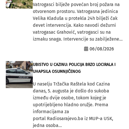
Vatrogasci bilježe povećan broj požara na
otvorenom prostoru. Vatrogasna jedinica
Velika Kladuša u protekla 24h bilježi čak
devet intervencija. Kako navodi dežurni
vatrogasac Grahović, vatrogasci su na
izmaku snaga. Intervencije su zabilježene...
06/08/2026
UBISTVO U CAZINU: POLICIJA BRZO LOCIRALA I
UHAPSILA OSUMNJIČENOG
U naselju Tržačka Raštela kod Cazina
danas, 5. augusta je došlo do sukoba
između dvije osobe, tokom kojeg je
upotrijebljeno hladno oružje. Prema
informacijama za
portal Radiosarajevo.ba iz MUP-a USK,
jedna osoba...