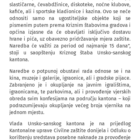
slastičarne, ćevabdžinice, diskoteke, noćne klubove,
kafiće, ali i sportske kladionice i kazina. Ovo se neće
odnositi samo na ugostiteljske objekte koji se
pismenim putem prema Kriznim štabovima gradova i
općina izjasne da će obavljati isključivo dostavu
hrane i pića, uz obavezno pridržavanje mjera zaštite.
Naredba će važiti za period od najmanje 15 dana”,
stoji u saopštenju Kriznog štaba Unsko-sanskog
kantona.
Naredbe o potpunoj obustavi rada odnose se i na
kina, muzeje i galerije, igraonice, ali i gradske pijace.
Zabranjeno je i okupljanje na javnim igralištima,
igraonicama, te parkovima, ali i provođenje vjerskih
obreda svim konfesijama na području kantona – koji
podrazumijevaju okupljanje većeg broja vjernika na
jednom mjestu.
Vlada Unsko-sanskog kantona je na prijedlog
Kantonalne uprave Civilne zaštite donijela i Odluku o
korištenju sredstava posebne naknade za provođenje