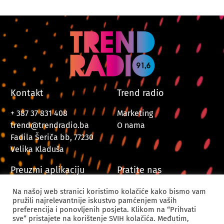
Kontakt
Trend radio
+ 387 37 831 408
Marketing
trend@trendradio.ba
O nama
Fadila Šeriča bb, 77230
Velika Kladuša
Preuzmi aplikaciju
Pratite nas
Na našoj web stranici koristimo kolačiće kako bismo vam
pružili najrelevantnije iskustvo pamćenjem vaših
preferencija i ponovljenih posjeta. Klikom na “Prihvati
sve” pristajete na korištenje SVIH kolačića. Međutim,