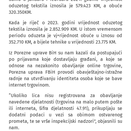
oduzetog tekstila iznosila je 579.423 KM, a obuće
320.350KM.
Kada je riječ o 2023. godini vrijednost oduzetog
tekstila iznosila je 2.852.909 KM. U istom vremensom
periodu oduzeta je vj+rijednost obuće u iznosu od
352.710 KM, a bijele tehnike u vrijednosti 23.775 KM.
Iz Porezne uprave BiH su nam kazali da postupajući
po prijavama koje dostavljaju građani, a koje se
odnose na nezakonito obavljanje online trgovine,
Porezna uprava FBiH provodi obavještajno-istražne
radnje na utvrđivanju identiteta osoba koje se bave
internet trgovinom.
“Ukoliko lica nisu registrovana za obavljanje
navedene djelatnosti (trgovina na malo putem pošte
ili interneta, šifra djelatnosti 47.91), prikupljaju se
dodatni podaci u vezi sa obimom ostvarenog
prometa, te se vrše inspekcijski nadzori”, objasnili su
nam.