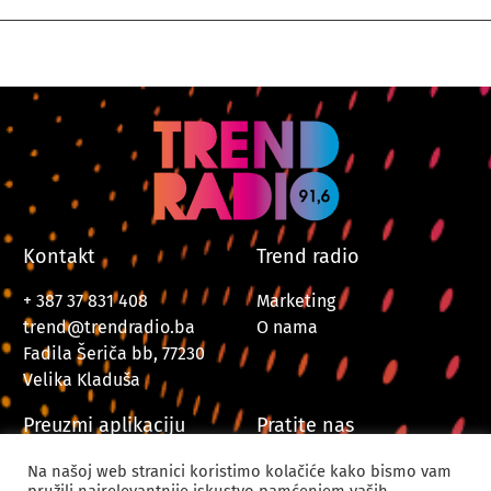
Kontakt
Trend radio
+ 387 37 831 408
Marketing
trend@trendradio.ba
O nama
Fadila Šeriča bb, 77230
Velika Kladuša
Preuzmi aplikaciju
Pratite nas
Na našoj web stranici koristimo kolačiće kako bismo vam