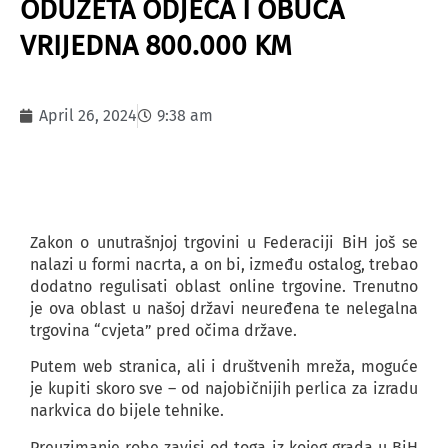
ODUZETA ODJEĆA I OBUĆA
VRIJEDNA 800.000 KM
April 26, 2024
9:38 am
Zakon o unutrašnjoj trgovini u Federaciji BiH još se
nalazi u formi nacrta, a on bi, između ostalog, trebao
dodatno regulisati oblast online trgovine. Trenutno
je ova oblast u našoj državi neuređena te nelegalna
trgovina “cvjeta” pred očima države.
Putem web stranica, ali i društvenih mreža, moguće
je kupiti skoro sve – od najobičnijih perlica za izradu
narkvica do bijele tehnike.
Preuzimanje robe zavisi od toga iz kojeg grada u BiH