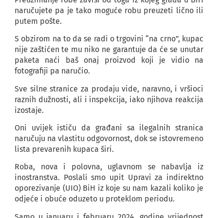
naručujete pa je tako moguće robu preuzeti lično ili
putem pošte.
S obzirom na to da se radi o trgovini “na crno”, kupac
nije zaštićen te mu niko ne garantuje da će se unutar
paketa naći baš onaj proizvod koji je vidio na
fotografiji pa naručio.
Sve silne stranice za prodaju vide, naravno, i vršioci
raznih dužnosti, ali i inspekcija, iako njihova reakcija
izostaje.
Oni uvijek ističu da građani sa ilegalnih stranica
naručuju na vlastitu odgovornost, dok se istovremeno
lista prevarenih kupaca širi.
Roba, nova i polovna, uglavnom se nabavlja iz
inostranstva. Poslali smo upit Upravi za indirektno
oporezivanje (UIO) BiH iz koje su nam kazali koliko je
odjeće i obuće oduzeto u proteklom periodu.
Samo u januaru i februaru 2024. godine vrijednost