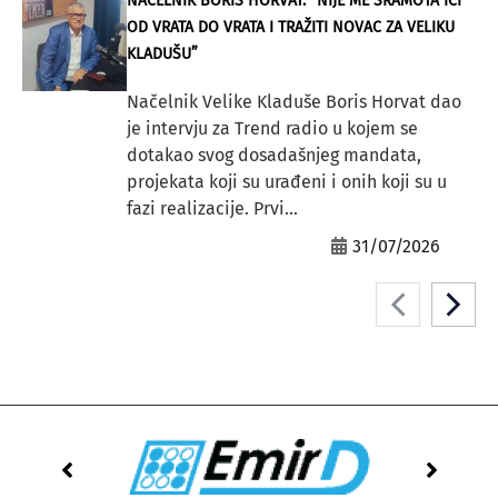
NAČELNIK BORIS HORVAT: “NIJE ME SRAMOTA IĆI
OD VRATA DO VRATA I TRAŽITI NOVAC ZA VELIKU
KLADUŠU”
Načelnik Velike Kladuše Boris Horvat dao
je intervju za Trend radio u kojem se
dotakao svog dosadašnjeg mandata,
projekata koji su urađeni i onih koji su u
fazi realizacije. Prvi...
31/07/2026