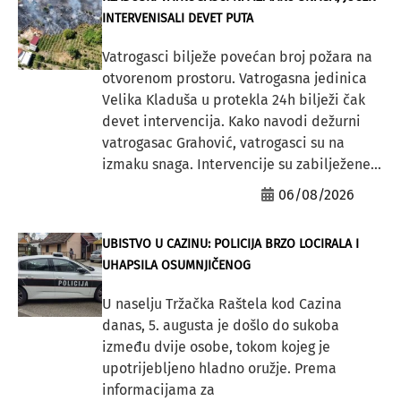
INTERVENISALI DEVET PUTA
Vatrogasci bilježe povećan broj požara na
otvorenom prostoru. Vatrogasna jedinica
Velika Kladuša u protekla 24h bilježi čak
devet intervencija. Kako navodi dežurni
vatrogasac Grahović, vatrogasci su na
izmaku snaga. Intervencije su zabilježene...
06/08/2026
UBISTVO U CAZINU: POLICIJA BRZO LOCIRALA I
UHAPSILA OSUMNJIČENOG
U naselju Tržačka Raštela kod Cazina
danas, 5. augusta je došlo do sukoba
između dvije osobe, tokom kojeg je
upotrijebljeno hladno oružje. Prema
informacijama za