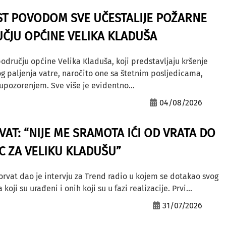
ST POVODOM SVE UČESTALIJE POŽARNE
ČJU OPĆINE VELIKA KLADUŠA
odručju općine Velika Kladuša, koji predstavljaju kršenje
g paljenja vatre, naročito one sa štetnim posljedicama,
ozorenjem. Sve više je evidentno...
04/08/2026
AT: “NIJE ME SRAMOTA IĆI OD VRATA DO
AC ZA VELIKU KLADUŠU”
orvat dao je intervju za Trend radio u kojem se dotakao svog
ji su urađeni i onih koji su u fazi realizacije. Prvi...
31/07/2026