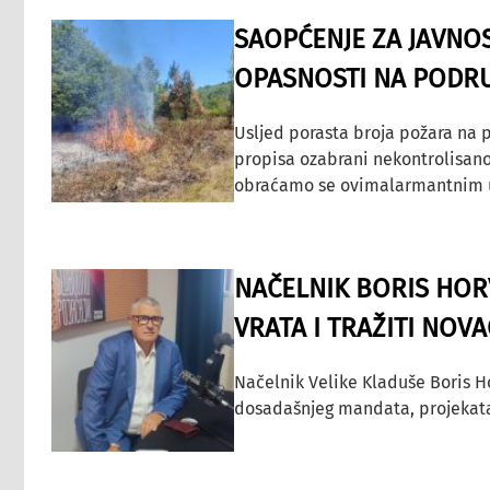
SAOPĆENJE ZA JAVNO
OPASNOSTI NA PODRU
Usljed porasta broja požara na p
propisa ozabrani nekontrolisano
obraćamo se ovimalarmantnim up
NAČELNIK BORIS HORV
VRATA I TRAŽITI NOV
Načelnik Velike Kladuše Boris H
dosadašnjeg mandata, projekata ko