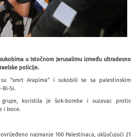
u sukobima u Istočnom Jerusalimu između ultradesno
raelske policije.
li su “smrt Arapima” i sukobili se sa palestinskim
Bi-Si.
e grupe, koristila je šok-bombe i suzavac protiv
 i boce.
povrijeđeno najmanje 100 Palestinaca, uključujući 21