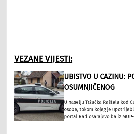
VEZANE VIJESTI:
UBISTVO U CAZINU: P
OSUMNJIČENOG
U naselju Tržačka Raštela kod C
osobe, tokom kojeg je upotrijeb
portal Radiosarajevo.ba iz MUP-