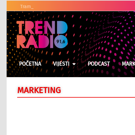
Tramp pred najtežom odlukom man
POČETNA
VIJESTI
PODCAST
MARK
MARKETING