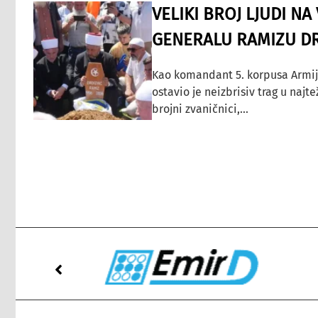
VELIKI BROJ LJUDI N
GENERALU RAMIZU D
Kao komandant 5. korpusa Armij
ostavio je neizbrisiv trag u najt
brojni zvaničnici,...