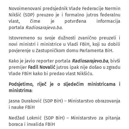
Novoimenovani predsjednik Vlade Federacije Nermin
Nikšić (SDP) preuzeo je i formalno jutros federalnu
vlast, čime je potvrđena informacija
portala
Radiosarajevo.ba
.
Istovremeno su svoje dužnosti zvanično preuzeli i
novi ministri i ministrice u Vladi FBiH, koji su dobili
povjerenje u Zastupničkom domu Parlamenta BiH.
Kako je javio reporter portala
Radiosarajevo.ba
, bivši
premijer
Fadil Novalić
jutros ipak nije došao u zgradu
Vlade FBiH kako bi predao vlast Nikšiću.
Podsjetimo, riječ je o sljedećim ministricama i
ministrima
:
Jasna Duraković (SDP BiH) – Ministarstvo obrazovanja
i nauke FBiH
Nedžad Lokmić (SDP BiH) – Ministarstvo za pitanja
boraca i invalida FBiH