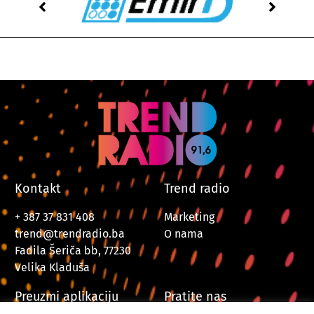
Kontakt
Trend radio
+ 387 37 831 408
Marketing
trend@trendradio.ba
O nama
Fadila Šeriča bb, 77230
Velika Kladuša
Preuzmi aplikaciju
Pratite nas