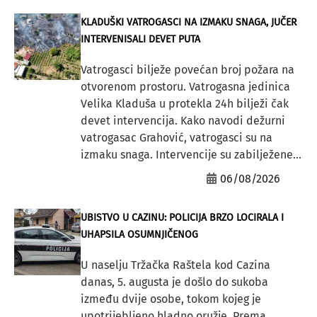
KLADUŠKI VATROGASCI NA IZMAKU SNAGA, JUČER
INTERVENISALI DEVET PUTA
Vatrogasci bilježe povećan broj požara na
otvorenom prostoru. Vatrogasna jedinica
Velika Kladuša u protekla 24h bilježi čak
devet intervencija. Kako navodi dežurni
vatrogasac Grahović, vatrogasci su na
izmaku snaga. Intervencije su zabilježene...
06/08/2026
UBISTVO U CAZINU: POLICIJA BRZO LOCIRALA I
UHAPSILA OSUMNJIČENOG
U naselju Tržačka Raštela kod Cazina
danas, 5. augusta je došlo do sukoba
između dvije osobe, tokom kojeg je
upotrijebljeno hladno oružje. Prema