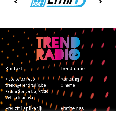
Kontakt
Trend radio
+ 387 37 831 408
Marketing
trend@trendradio.ba
O nama
Fadila Šeriča bb, 77230
Velika Kladuša
Preuzmi aplikaciju
Pratite nas