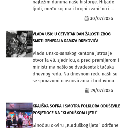
najtežim danima naše historije. Hiljade
ljudi, među kojima i brojni zvaničnici,...
30/07/2026
VLADA USK: U ČETVRTAK DAN ŽALOSTI ZBOG
SMRTI GENERALA RAMIZA DREKOVIĆA
Vlada Unsko-sanskog kantona jutros je
otvorila 48. sjednicu, a pred premijerom i
ministrima našlo se dvadesetak tačaka
dnevnog reda. Na dnevnom redu našli su
se sporazumi o osnovicama i bodovima...
29/07/2026
KRAJIŠKA SOFRA I SMOTRA FOLKLORA ODUŠEVILE
POSJETIOCE NA “KLADUŠKOM LJETU”
Sinoć su okviru „Kladuškog ljeta“ održane