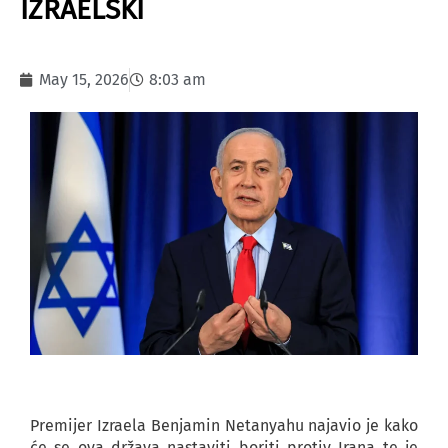
IZRAELSKI
May 15, 2026
8:03 am
Premijer Izraela Benjamin Netanyahu najavio je kako
će se ova država nastaviti boriti protiv Irana te je