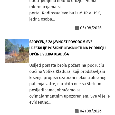
upotrijebljeno hladno oružje. Prema
informacijama za
portal Radiosarajevo.ba iz MUP-a USK,
jedna osoba...
05/08/2026
SAOPĆENJE ZA JAVNOST POVODOM SVE
UČESTALIJE POŽARNE OPASNOSTI NA PODRUČJU
OPĆINE VELIKA KLADUŠA
Usljed porasta broja požara na području
općine Velika Kladuša, koji predstavljaju
kršenje propisa ozabrani nekontrolisanog
paljenja vatre, naročito one sa štetnim
posljedicama, obraćamo se
ovimalarmantnim upozorenjem. Sve više je
evidentno...
04/08/2026