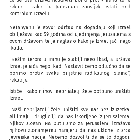
rekao i kako će Jerusalem zauvijek ostati pod
kontrolom Izraelu.
Netanyahu je govor održao na događaju koji Izrael
obilježava kao 59 godina od ujedinjenja Jerusalema s
ovom državom te je naglasio kako je Izrael jači nego
ikada.
“Režim terora u Iranu je slabiji nego ikad, a Država
Izrael je jača nego ikad. Nastavit ćemo odlučno da se
borimo protiv svake prijetnje radikalnog islama”,
rekao je.
Ističe i kako njihovi neprijatelji žele potpuno uništiti
Izrael.
“Naši neprijatelji žele uništiti sve nas bez izuzetka.
Ali imaju i drugi cilj: da nas iskorijene iz Jerusalema.
Njihov slogan ‘Na putu smo za Jerusalem’ izražava
njihovu zlonamjernu namjeru da nas uklone iz srca
jevrejske nacije. Nećemo dozvoliti da se to dogodi.