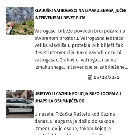
KLADUŠKI VATROGASCI NA IZMAKU SNAGA, JUČER
INTERVENISALI DEVET PUTA
Vatrogasci bilježe povećan broj požara na
otvorenom prostoru. Vatrogasna jedinica
Velika Kladuša u protekla 24h bilježi čak
devet intervencija. Kako navodi dežurni
vatrogasac Grahović, vatrogasci su na
izmaku snaga. Intervencije su zabilježene...
06/08/2026
UBISTVO U CAZINU: POLICIJA BRZO LOCIRALA I
UHAPSILA OSUMNJIČENOG
U naselju Tržačka Raštela kod Cazina
danas, 5. augusta je došlo do sukoba
između dvije osobe, tokom kojeg je